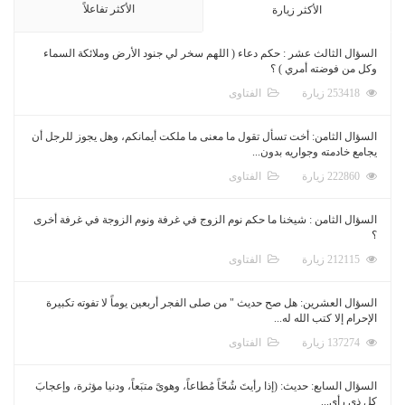
الأكثر تفاعلاً
الأكثر زيارة
السؤال الثالث عشر : حكم دعاء ( اللهم سخر لي جنود الأرض وملائكة السماء
وكل من فوضته أمري ) ؟
253418 زيارة
الفتاوى
السؤال الثامن: أخت تسأل تقول ما معنى ما ملكت أيمانكم، وهل يجوز للرجل أن
يجامع خادمته وجواريه بدون...
222860 زيارة
الفتاوى
السؤال الثامن : شيخنا ما حكم نوم الزوج في غرفة ونوم الزوجة في غرفة أخرى
؟
212115 زيارة
الفتاوى
السؤال العشرين: هل صح حديث " من صلى الفجر أربعين يوماً لا تفوته تكبيرة
الإحرام إلا كتب الله له...
137274 زيارة
الفتاوى
السؤال السابع: حديث: (إذا رأيتَ شُحّاً مُطاعاً، وهوىً متبَعاً، ودنيا مؤثرة، وإعجابَ
كل ذي رأي...