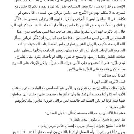
الإنسان رجُل إعلامي ، لذا بعض المشايخ غفر الله لي و لهم و لكم إذا جلس مع
مُتبرجات لا يتكلم لهم عن التَّبرج حتى يكثر الزبائن من النساء ، قال نحن لو
تكلمنا عن النساء واللبس الشَّرعي و أنكرنا عليهم التبرج لن يسمعوا منا فكثِّر
زبائنك و اسكُت ، و بعض الناس إذا جلس مع التُّجار أصحاب الدنيا لا يذكر لهم الربا
قال : إذا ذكرت لهم الربا ينفروا منك ، هذا صاحب دنيا ليس بصاحب دين ، هذا
الصنف من الناس ليس صاحب دين ، هذا صاحب دُنيا يريد أن يُكثِّر الزبائن نسأل
الله الرحمة، فكيف بالرجل الشيخ يتطوع يجلس أمام البنات المفتونات بنات
الجامعة المزيُونات الحلوات ، الواحدة منهُن تحضر للجامعة وكأنها ستظهر على
شاشة التلفاز بكامل زينتها والشيخ جالس ، والله لو تأخذك غَيْرة على الشَّرع .
تُبدي غَيْرة على المُجتمع و على الأمن جزاك الله خيراً ، ولكن غَيْرتك على الشرع
يجب تكون مُقدمة على الغَيْرة على الأمن .
لماذا أنت ساكت ؟
لماذ لا تُوجه كلمة لهُن ؟
برِّئ ذمتك ، والله إن سبب عدم وجود الأمن هو المعاصي ، فالواجب حتى يستتب
الأمن أنه إذا رأينا معصية أن نُنكرها وأن لا نُقرها ، فتذهب على رجليك إلى مواطن
فيها فتنة فإذا لم تكن الفتنة لك فالفتنة لمن يراك ، فرؤيا الناس إليك يُجرُّؤهم
على صنيعك ،
فشيخنا الألباني رحمه الله سمعته يُسأل ، يقول السائل :
هل يجوز يا شيخ أن يكون عندي تلفاز ؟
فاجاب الشيخ بجواب إنسان مربي ، إنسان عالم مربي رباني .
يقول : أنا في بيتي أنا وأُم الفضل لو أتينا بالتلفزيون ليست علينا فتنة ، فأنا شيخ