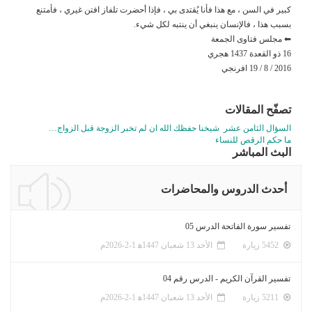
كبير في السن ، مع هذا فأنا يُقتدى بي ، فإذا أحضرت تلفاز افتن غيري ، فأمتنع
بسبب هذا ، فالإنسان ينبغي أن ينتبه لكل شيء.
⬅ مجلس فتاوى الجمعة
16 ذو القعدة 1437 هجري
2016 / 8 / 19 افرنجي
تصفّح المقالات
السؤال الثامن عشر شيخنا حفظك الله ان لم تخبر الزوجة قبل الزواج…
ما حكم الرقص للنساء
البث المباشر
أحدث الدروس والمحاضرات
تفسير سورة الفاتحة الدرس 05
5452 زيارة
الأحد 13 شعبان 1447ﻫ 1-2-2026م
تفسير القرآن الكريم - الدرس رقم 04
5211 زيارة
الأحد 13 شعبان 1447ﻫ 1-2-2026م