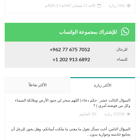
5162 زيارة
الأحد 13 شعبان 1447ﻫ 1-2-2026م
للإشتراك بمجموعة الواتساب
للرجال:
+962 77 675 7052
للنساء:
+1 202 913 6892
الأكثر تفاعلاً
الأكثر زيارة
السؤال الثالث عشر : حكم دعاء ( اللهم سخر لي جنود الأرض وملائكة السماء
وكل من فوضته أمري ) ؟
253358 زيارة
الفتاوى
السؤال الثامن: أخت تسأل تقول ما معنى ما ملكت أيمانكم، وهل يجوز للرجل أن
يجامع خادمته وجواريه بدون...