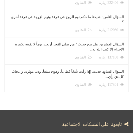
222496 زيارة
الفتاوى
السؤال الثامن : شيخنا ما حكم نوم الزوج في غرفة ونوم الزوجة في غرفة أخرى
؟
212060 زيارة
الفتاوى
السؤال العشرين: هل صح حديث " من صلى الفجر أربعين يوماً لا تفوته تكبيرة
الإحرام إلا كتب الله له...
137188 زيارة
الفتاوى
السؤال السابع: حديث: (إذا رأيتَ شُحّاً مُطاعاً، وهوىً متبَعاً، ودنيا مؤثرة، وإعجابَ
كل ذي رأي...
117301 زيارة
الفتاوى
تابعونا على الشبكات الاجتماعية