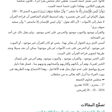
قالوا: حتى نعمل ختمة للميت: نعطي لكل شخص يقرأ جزء ، ثلاثون شخصا
يقرؤون الثلاثين، وهكذا نكون ختمنا ختمة للميت .
(وَأَنْ لَيْسَ لِلْإِنْسَانِ إِلَّا مَا سَعَىٰ * وَأَنَّ سَعْيَهُ سَوْفَ يُرَىٰ) [سورة النجم 39 – 40] .
يقول الإمام ابن كثير في تفسيره : وقد استنبط الإمام الشافعي أن قراءة القرآن
لا تصل إلى الأموات ؛ لأن الله يقول: “وأن ليس للإنسان إلا ماسعى * وأن سعيه
سوف يرى” .
والقرآن موجود والموت موجود والحرص على لخير موجود ، ولم ينقل ذلك عن أحد
من الصحابة.
أتمنى الذي يرى الجواز أن يفكر بهذا ، يعني لو كان القرآن غير موجود ، أو الموت
غير موجود ، أو الحرص على حب الأموات لم يكن موجودا: يمكن أن نجد سبيلا ونجد
طريقا لتجويز قراءة القرآن على الميت.
لكن الخير موجود ، والقران موجود ، والموت موجود، وهم أحرص على إيصال
الخير لغيرنا، وهم أبر بآبائهم وأقاربهم وأصحابهم وذويهم منا ، فمثل هذا دليل
صريح وواضح على عدم جواز مثل هذه الأفاعيل ، وهذا الاجتماع بهذه الطريقة في
بيوت العزاء ما أنزل الله تعالى به من سلطان .
⬅ مجلس فتاوى الجمعة
27 – محرم – 1438 هجري
2016 – 10 – 28 إفرنجي
تصفّح المقالات
السؤال التاسع عشر هل يجوز إشراك نية النافلة مع السنن