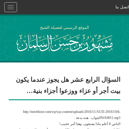
اتصل بنا
Toggle
vigation
الموقع الرسمي لفضيلة الشيخ
السؤال الرابع عشر هل يجوز عندما يكون
بيت أجر أو عزاء ووزعوا أجزاء بنية…
http://meshhoor.com/wp/wp-content/uploads/2016/11/AUD-20161104-
WA0011.mp3الجواب : هذه بدعة .
الناس لا أعلم ماذا يصنعون، وهذا أمر عجيب!