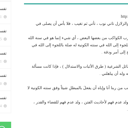
تفسي
http
5381 زيارة
والزلازل تاتي نوب ، تأتي ثم تغيب ، فلا بأس أن يصلى في
تفسي
 الكواكب من بعضها البعض ، أي شيء إنما هو في سنة الله
5145 زيارة
لجوء إلى الله في سنته الكونية له صلة باللجوء إلى الله في
 إلى أمر ودقة .
تفسير
5161 زيارة
ائل الشرعية ( طرق الأثبات والاستدلال ) ، فإذا كانت مسألة
وله أن يباهلني .
تفسير
5050 زيارة
ن ربنا أنا وإياه أن يفعلَ بالمبطلِ شيئاً وفق سنته الكونية لا
تفسير 
ولد عدم فهم لأحاديث الفتن ، ولد عدم فهم للقضاء والقدر ،
5164 زيارة