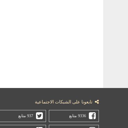
تابعونا على الشبكات الاجتماعية
9336 متابع
937 متابع