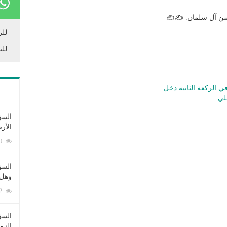
حسن آل سلمان. ✍✍
للر
للن
ي الركعة الثانية دخل…
لي
السؤ
الأر
253360 زيارة
السؤ
وهل 
222502 زيارة
السؤ
الزو