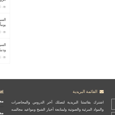
212060 زيارة
السؤ
يوماً
137190 زيارة
السؤا
ودني
117306 زيارة
القائمة البريدية
مج
اشترك بقائمتنا البريدية لتصلك آخر الدروس والمحاضرات
والمواد المرئية والصوتية ولمتابعة أخبار الشيخ ومواعيد مجالسه
مج