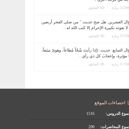
الفتاوى
ال العشرين: هل صح حديث " من صلى الفجر أربعين
 لا تفوته تكبيرة الإحرام إلا كتب الله له...
الفتاوى
ل السابع: حديث: (إذا رأيتَ شُحّاً مُطاعاً، وهوىً متبَعاً،
ا مؤثرة، وإعجابَ كل ذي رأي...
الفتاوى
احصاءات الموقع
موع الدروس:
1516
موع المحاضرات:
200