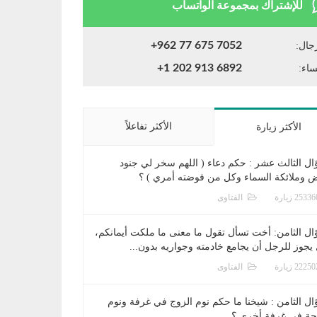
للإشتراك بمجموعة الواتساب
+962 77 675 7052
جال:
+1 202 913 6892
ساء:
الأكثر تفاعلاً
الأكثر زيارة
ال الثالث عشر : حكم دعاء ( اللهم سخر لي جنود
ض وملائكة السماء وكل من فوضته أمري ) ؟
الفتاوى
ال الثامن: أخت تسأل تقول ما معنى ما ملكت أيمانكم،
يجوز للرجل أن يجامع خادمته وجواريه بدون...
الفتاوى
ال الثامن : شيخنا ما حكم نوم الزوج في غرفة ونوم
جة في غرفة أخرى ؟