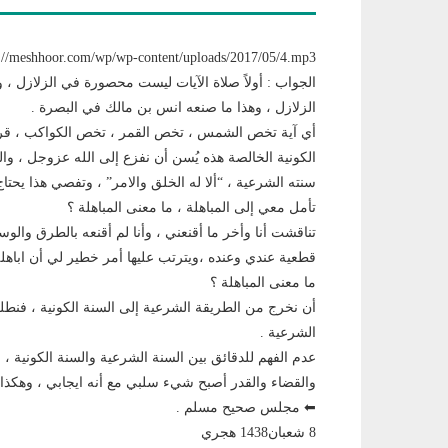
://meshhoor.com/wp/wp-content/uploads/2017/05/4.mp3
الجواب : أولاً صلاة الآيات ليست محصورة في الزلازل ، 
الزلازل ، وهذا ما صنعه انس بن مالك في البصرة .
أي آية تخص الشمس ، تخص القمر ، تخص الكواكب ، قرب
الكونية الخالصة هذه يُسن أن نفزع إلى الله عزوجل ، وال
سنته الشرعية ، “ألا له الخلق والامر” ، وتفصي هذا يحتاج
تأمل معي إلى المباهلة ، ما معنى المباهلة ؟
تناقشت أنا وأخر ما أقنعني ، وأنا لم أقنعه بالطرق والوس
قطعية عندي وعنده ،ويترتب عليها أمر خطير لي أن اباهله 
ما معنى المباهلة ؟
أن نخرج من الطريقة الشرعية إلى السنة الكونية ، فنطلب م
الشرعية .
عدم الفهم للدقائق بين السنة الشرعية والسنة الكونية ، 
والقضاء والقدر أصبح شيء سلبي مع أنه ايجابي ، وهكذا.
⬅ مجلس صحيح مسلم .
8 شعبان1438 هجري