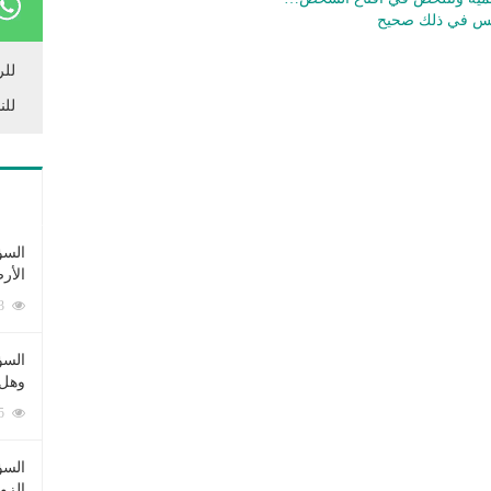
أنس في ذلك صحيح
للر
للن
السؤ
الأر
253343 زيارة
السؤ
وهل 
222395 زيارة
السؤ
الزو