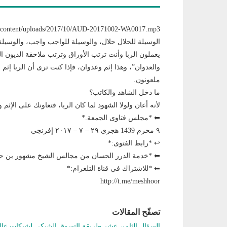
wp/wp-content/uploads/2017/10/AUD-20171002-WA0017.mp3
الوسيلة للحلال حلال، والوسيلة للواجب واجب، والوسيلة
يعملون الربا وأنت ترتب الأوراق وترتب ملاحقة الديون الر
والعدوان”، وهذا إثم وعدوان، فإذا كنت ترى أن الربا إثم 
ملعونون.
ما دخل الشاهد والكاتب؟
لأنه أعان ولولا الشهود لما كان الربا، فتعاونك على الإثم 
⬅ *مجلس فتاوى الجمعة.*
٩ محرم 1439 هجري ٢٩ – ٧ – ٢٠١٧ إفرنجي
↩ *رابط الفتوى:*
⬅ *خدمة الدرر الحسان من مجالس الشيخ مشهور بن
⬅ *للاشتراك في قناة التلغرام:*
http://t.me/meshhoor
تصفّح المقالات
السؤال الثامن عشر طريقة التسوق الشبكي لشبكات عا