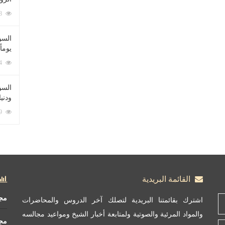
212048 زيارة
السؤ
يوماً
137174 زيارة
السؤا
ودني
117269 زيارة
القائمة البريدية
مج
اشترك بقائمتنا البريدية لتصلك آخر الدروس والمحاضرات
والمواد المرئية والصوتية ولمتابعة أخبار الشيخ ومواعيد مجالسه
مج