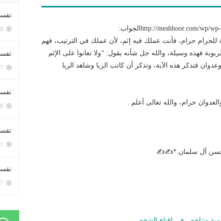
تفسي
http://meshhoor.com/الجواب:
5359 زيارة
 للحرام حرام، فأنت عملك فيه إثم، لأن عملك في الترتيب، فهم
بوية فهذه وسيلة، والله جل شأنه يقول: “ولا تعانوا على الإثم
تفسي
وعدوان فتذكر هذه الآية، وتذكر أن كاتب الربا وشاهد الربا
5127 زيارة
تفسير
والعدوان حرام، والله تعالى أعلم .
5140 زيارة
تفسير
5031 زيارة
 حسن آل سلمان.*✍✍
تفسير 
5147 زيارة
لمية وتتلخص في اقناع الشخص…