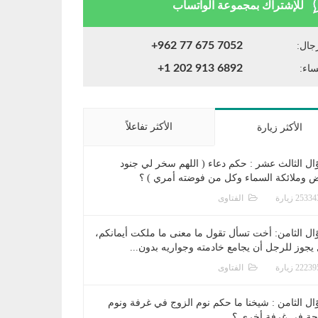
للإشتراك بمجموعة الواتساب
+962 77 675 7052
جال:
+1 202 913 6892
ساء:
الأكثر تفاعلاً
الأكثر زيارة
ال الثالث عشر : حكم دعاء ( اللهم سخر لي جنود
ض وملائكة السماء وكل من فوضته أمري ) ؟
الفتاوى
ال الثامن: أخت تسأل تقول ما معنى ما ملكت أيمانكم،
يجوز للرجل أن يجامع خادمته وجواريه بدون...
الفتاوى
ال الثامن : شيخنا ما حكم نوم الزوج في غرفة ونوم
جة في غرفة أخرى ؟