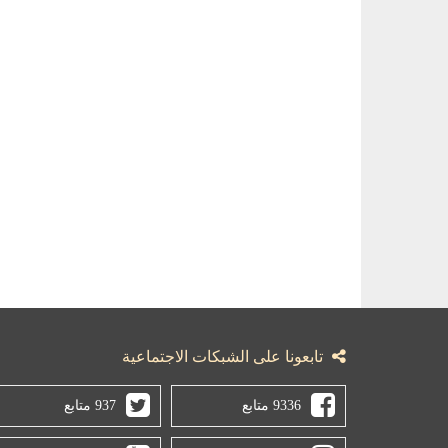
تابعونا على الشبكات الاجتماعية
9336 متابع
937 متابع