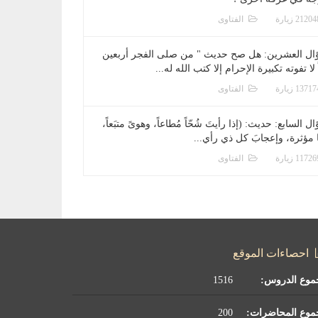
الفتاوى
ال العشرين: هل صح حديث " من صلى الفجر أربعين
 لا تفوته تكبيرة الإحرام إلا كتب الله له...
الفتاوى
ل السابع: حديث: (إذا رأيتَ شُحّاً مُطاعاً، وهوىً متبَعاً،
ا مؤثرة، وإعجابَ كل ذي رأي...
الفتاوى
احصاءات الموقع
موع الدروس:
1516
موع المحاضرات:
200