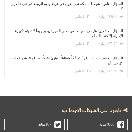
السؤال الثامن : شيخنا ما حكم نوم الزوج في غرفة ونوم الزوجة في غرفة أخرى
؟
212044 زيارة
الفتاوى
السؤال العشرين: هل صح حديث " من صلى الفجر أربعين يوماً لا تفوته تكبيرة
الإحرام إلا كتب الله له...
137172 زيارة
الفتاوى
السؤال السابع: حديث: (إذا رأيتَ شُحّاً مُطاعاً، وهوىً متبَعاً، ودنيا مؤثرة، وإعجابَ
كل ذي رأي...
117260 زيارة
الفتاوى
تابعونا على الشبكات الاجتماعية
9336 متابع
937 متابع