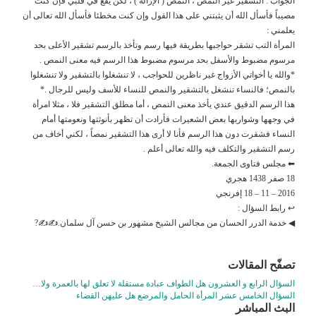
الجواب : التشقير غير النمص ، النمص ( الإزالة ) ، لكن يقع في قلبي فإن كنت
مصيباً فأسأل الله أن يثبتني على هذا القول وإن كنت مخطئا فأسأل الله تعالى أن
يعلمني :
المرأة التب تشقر حواجبها بطريقة فيها رسم وتأخذ بالرسم تشقير الأعلى بحد
مرسوم مضبوط والأسفل بحد مرسوم مضبوط هذا الرسم فيه معنى النمص .
*والله يا أخواتي الأزواج غير ناظرين للحواجب ، لا تنشغلوا بالتشقير ولا تنشغلوا
بالنمص؛ فالنساء تنشغل بالتشقير والنمص للنساء للأسف وليس للرجال .*
هذا الرسم الدقيق عندي يأخذ معنى النمص ، أما مطلق التشقير فلا ، مثلا امرأة
في وجهها وشواربها بعض الشعيرات فأرادت أن تظهر بأنوثتها ونعومتها أمام
النساء فشقرت دون هذا الرسم فأنا لا أرى هذا التشقير نمصاً ، لكني أخاف من
رسم التشقير والتكلف فيه والله تعالى أعلم .
⬅ مجلس فتاوى الجمعة.
18 صفر 1438 هجري
2016 – 11 – 18 إفرنجي
↩ رابط السؤال :
◀ خدمة الدرر الحسان من مجالس الشيخ مشهور بن حسن آل سلمان.✍✍?
تصفّح المقالات
السؤال الرابع و العشرون هل الطواف عبادة مستقلة لا تعلق لها بالعمرة ولا…
السؤال الخامس عشر المرأة الحامل والمرضع هل عليهن القضاء
البث المباشر