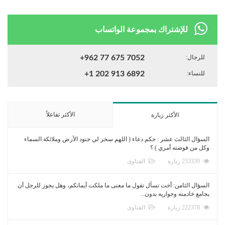
للإشتراك بمجموعة الواتساب
للرجال:
+962 77 675 7052
للنساء:
+1 202 913 6892
الأكثر تفاعلاً
الأكثر زيارة
السؤال الثالث عشر : حكم دعاء ( اللهم سخر لي جنود الأرض وملائكة السماء
وكل من فوضته أمري ) ؟
253339 زيارة
الفتاوى
السؤال الثامن: أخت تسأل تقول ما معنى ما ملكت أيمانكم، وهل يجوز للرجل أن
يجامع خادمته وجواريه بدون...
222378 زيارة
الفتاوى