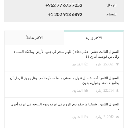
للرجال:
+962 77 675 7052
للنساء:
+1 202 913 6892
الأكثر تفاعلاً
الأكثر زيارة
السؤال الثالث عشر : حكم دعاء ( اللهم سخر لي جنود الأرض وملائكة السماء
وكل من فوضته أمري ) ؟
253361 زيارة
الفتاوى
السؤال الثامن: أخت تسأل تقول ما معنى ما ملكت أيمانكم، وهل يجوز للرجل أن
يجامع خادمته وجواريه بدون...
222514 زيارة
الفتاوى
السؤال الثامن : شيخنا ما حكم نوم الزوج في غرفة ونوم الزوجة في غرفة أخرى
؟
212062 زيارة
الفتاوى