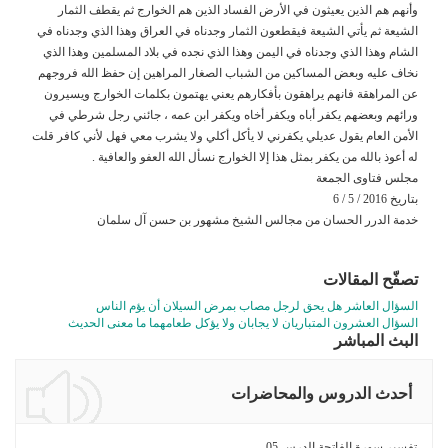
وأنهم هم الذين يعيثون في الأرض الفساد الذين هم الخوارج ثم يقطف الثمار
الشيعة ثم يأتي الشيعة فيقطعون الثمار وجدناه في العراق وهذا الذي وجدناه في
الشام وهذا الذي وجدناه في اليمن وهذا الذي نجده في بلاد المسلمين وهذا الذي
نخاف عليه وبعض المساكين من الشباب الصغار المراهين إن حفظ الله فروجهم
عن المراهقة فانهم يراهقون بأفكارهم يعني يهتمون بكلمات الخوارج ويسيرون
ورائهم وبعضهم يكفر أباه ويكفر أخاه ويكفر ابن عمه ، جائني رجل شرطي في
الأمن العام يقول عديلي يكفرني لا يأكل أكلي ولا يشرب معي فهل لأني كافر قلت
له أعوذ بالله من يكفر بمثل هذا إلا الخوارج نسأل الله العفو والعافية .
مجلس فتاوى الجمعة
بتاريخ 2016 / 5 / 6
خدمة الدرر الحسان من مجالس الشيخ مشهور بن حسن آل سلمان
تصفّح المقالات
السؤال العاشر هل يحق لرجل مصاب بمرض السيلان أن يؤم الناس
السؤال العشرون المتباريان لا يجابان ولا يؤكل طعامهما ما معنى الحديث
البث المباشر
أحدث الدروس والمحاضرات
تفسير سورة الفاتحة الدرس 05