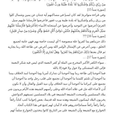
مِنْ رِزْقِ رَبِّكُمْ وَاشْكُرُوا لَهُ ۚ بَلْدَةٌ طَيِّبَةٌ وَرَبٌّ غَفُورٌ)
[سورة سبأ 15]
وفي قراءة متواترة( لقد كان لسبإ في مساكنهم آية جنتان عن يمين وشمال كلوا
من رزق ربكم واشكروا له بلدة طيبة ورب غفور فاعرضوا فأرسلنا عليهم سيل
العرم) أعرضوا عن التوحيد وأعرضوا عن أستجابة الأنبياء (فَأَعْرَضُوا فَأَرْسَلْنَا عَلَيْهِمْ
سَيْلَ الْعَرِمِ وَبَدَّلْنَاهُمْ بِجَنَّتَيْهِمْ جَنَّتَيْنِ ذَوَاتَيْ أُكُلٍ خَمْطٍ وَأَثْلٍ وَشَيْءٍ مِنْ سِدْرٍ قَلِيلٍ)
[سورة سبأ 16] ???
ذلك جزيناهم بما كفروا علة منصوصة ؟ أي ليست خاصة بهم فهي عامة لجميع
الخلق ، ومن أعرض عن الإمتثال لأوامر الله ومن أعرض عن طاعة الله ربنا يجازيه
ثم قال بعدها (ذَٰلِكَ جَزَيْنَاهُمْ بِمَا كَفَرُوا ۖ وَهَلْ نُجَازِي إِلَّا الْكَفُورَ)
[سورة سبأ 17]…..
. سواء الكفر الأكبر المخرج من الملة أو كفر النعمة الذي ليس فيه شكر النعمة
فإلى الله المشتكى ولا حول ولا قوة إلا بالله
فما أحوجنا إلى طاعة ربنا وما أحوجنا أن نتدارك أمرنا وما أحوجنا لنبذ الخلاف بيننا
ما أحوجنا أن تلتئم كلمتنا ما أحوجنا أن نجتمع على قلب رجل واحد ما أحوجنا أن
نجتمع على كبرائنا ما أحوجنا أن ننبذ الخلاف وأن ننبذ القيل والقال وأن لا نكون
أُذن لأعداء الله جل في علاه أعداء الله وعلى رأسهم الشيعة هذه الأيام يريدون شر
ببلاد المسلمين وأصبحت الشيعة الشنيعة في بلاد المسلمين تسبقهم الدواعش
يخربون البلاد ليمكنون الشيعة وهذه سنة لله قديمةً، بعض إخواننا كتب كتاباً رائعاً
رائعاً رائعاً رائعاً سماه(احذروهم فانه لا أمان لهم )تتبع في هذا الكتاب أتحاد
الخوارج مع الشيعة وأن الشيعة على مر التاريخ كانوا يتخذون الخوارج سلماً لهم