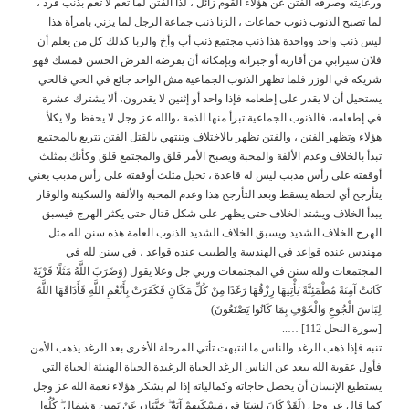
ورعايته وصرفه الفتن عن هؤلاء القوم زائل ، لذا الفتن لما تعم لا تعم بذنب فرد ،
لما تصبح الذنوب ذنوب جماعات ، الزنا ذنب جماعة الرجل لما يزني بامرأة هذا
ليس ذنب واحد وواحدة هذا ذنب مجتمع ذنب أب وأخ والربا كذلك كل من يعلم أن
فلان سيرابي من أقاربه أو جيرانه وبإمكانه أن يقرضه القرض الحسن فمسك فهو
شريكه في الوزر فلما تظهر الذنوب الجماعية مش الواحد جائع في الحي فالحي
يستحيل أن لا يقدر على إطعامه فإذا واحد أو إثنين لا يقدرون، ألا يشترك عشرة
في إطعامه، فالذنوب الجماعية تبرأ منها الذمة ،والله عز وجل لا يحفظ ولا يكلأ
هؤلاء وتظهر الفتن ، والفتن تظهر بالاختلاف وتنتهي بالقتل الفتن تتربع بالمجتمع
تبدأ بالخلاف وعدم الألفة والمحبة ويصبح الأمر قلق والمجتمع قلق وكأنك بمثلث
أوقفته على رأس مدبب ليس له قاعدة ، تخيل مثلث أوقفته على رأس مدبب يعني
يتأرجح أي لحظة يسقط وبعد التأرجح هذا وعدم المحبة والألفة والسكينة والوقار
يبدأ الخلاف ويشتد الخلاف حتى يظهر على شكل قتال حتى يكثر الهرج فيسبق
الهرج الخلاف الشديد ويسبق الخلاف الشديد الذنوب العامة هذه سنن لله مثل
مهندس عنده قواعد في الهندسة والطبيب عنده قواعد ، في سنن لله في
المجتمعات ولله سنن في المجتمعات وربي جل وعلا يقول (وَضَرَبَ اللَّهُ مَثَلًا قَرْيَةً
كَانَتْ آمِنَةً مُطْمَئِنَّةً يَأْتِيهَا رِزْقُهَا رَغَدًا مِنْ كُلِّ مَكَانٍ فَكَفَرَتْ بِأَنْعُمِ اللَّهِ فَأَذَاقَهَا اللَّهُ
لِبَاسَ الْجُوعِ وَالْخَوْفِ بِمَا كَانُوا يَصْنَعُونَ)
[سورة النحل 112] …..
تنبه فإذا ذهب الرغد والناس ما انتبهت تأتي المرحلة الأخرى بعد الرغد يذهب الأمن
فأول عقوبة الله يبعد عن الناس الرغد الحياة الرغيدة الحياة الهنيئة الحياة التي
يستطيع الإنسان أن يحصل حاجاته وكمالياته إذا لم يشكر هؤلاء نعمة الله عز وجل
كما قال عز وجل (لَقَدْ كَانَ لِسَبَإٍ فِي مَسْكَنِهِمْ آيَةٌ ۖ جَنَّتَانِ عَنْ يَمِينٍ وَشِمَالٍ ۖ كُلُوا