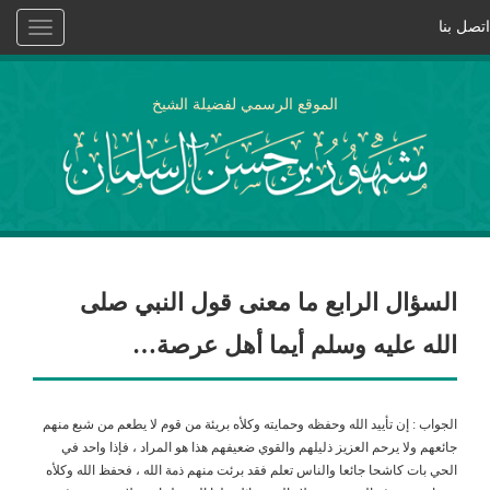
اتصل بنا
Toggle
vigation
الموقع الرسمي لفضيلة الشيخ
السؤال الرابع ما معنى قول النبي صلى
الله عليه وسلم أيما أهل عرصة…
الجواب : إن تأييد الله وحفظه وحمايته وكلأه بريئة من قوم لا يطعم من شبع منهم
جائعهم ولا يرحم العزيز ذليلهم والقوي ضعيفهم هذا هو المراد ، فإذا واحد في
الحي بات كاشحا جائعا والناس تعلم فقد برئت منهم ذمة الله ، فحفظ الله وكلأه