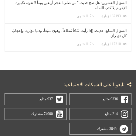
السؤال العشرين: هل صح حديث " من صلى الفجر أربعين يوماً لا تفوته تكبيرة
الإحرام إلا كتب الله له...
137193 زيارة
الفتاوى
السؤال السابع: حديث: (إذا رأيتَ شُحّاً مُطاعاً، وهوىً متبَعاً، ودنيا مؤثرة، وإعجابَ
كل ذي رأي...
117310 زيارة
الفتاوى
تابعونا على الشبكات الاجتماعية
9336 متابع
937 متابع
214 متابع
74900 مشترك
3045 مشترك