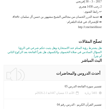
2017 – 3 – 30 إفرنجي
2 رجب 1438 هجري
↩ رابط الفتوى :
◀ خدمة الدرر الحسان من مجالس الشيخ مشهور بن حسن آل سلمان. ✍✍
⬅ للإشتراك في قناة التلغرام :
http://t.me/meshhoor
تصفّح المقالات
هل يشترط رؤية المنام عند الاستخارة وهل يثبت حكم شرعي في الرؤيا
السؤال السادس في صلاة الخسوف والكسوف هل نقرأ الفاتحة بعد الركوع الثاني
أم نقرأ…
البث المباشر
أحدث الدروس والمحاضرات
تفسير سورة الفاتحة الدرس 05
5401 زيارة
الأحد 13 شعبان 1447ﻫ 1-2-2026م
تفسير القرآن الكريم - الدرس رقم 04