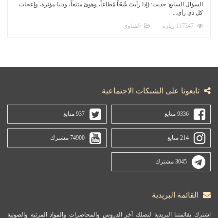
السؤال السابع: حديث: (إذا رأيتَ شُحّاً مُطاعاً، وهوىً متبَعاً، ودنيا مؤثرة، وإعجابَ
كل ذي رأي...
117347 زيارة
الفتاوى
تابعونا على الشبكات الاجتماعية
9336 متابع
937 متابع
214 متابع
74900 مشترك
3045 مشترك
القائمة البريدية
اشترك بقائمتنا البريدية لتصلك آخر الدروس والمحاضرات والمواد المرئية والصوتية