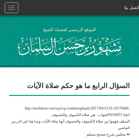
اتصل بنا
Toggle
vigation
الموقع الرسمي لفضيلة الشيخ
السؤال الرابع ما هو حكم صلاة الآيات
http://meshhoor.com/wp/wp-content/uploads/2017/04/AUD-20170404-
WA0057.mp3الجواب : هي صلاة الكسوف والخسوف .
السلف فهموا من صلاة الكسوف والخسوف أنها صلاة الآيات وبينا هذا في الدرس
الماضي
⬅ مجلس شرح صحيح مسلم