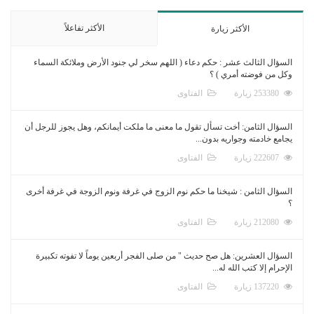
الأكثر تفاعلاً
الأكثر زيارة
السؤال الثالث عشر : حكم دعاء ( اللهم سخر لي جنود الأرض وملائكة السماء
وكل من فوضته أمري ) ؟
253380 زيارة
الفتاوى
السؤال الثامن: أخت تسأل تقول ما معنى ما ملكت أيمانكم، وهل يجوز للرجل أن
يجامع خادمته وجواريه بدون...
222607 زيارة
الفتاوى
السؤال الثامن : شيخنا ما حكم نوم الزوج في غرفة ونوم الزوجة في غرفة أخرى
؟
212080 زيارة
الفتاوى
السؤال العشرين: هل صح حديث " من صلى الفجر أربعين يوماً لا تفوته تكبيرة
الإحرام إلا كتب الله له...
137220 زيارة
الفتاوى