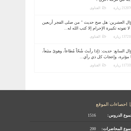
الفتاوى
ال العشرين: هل صح حديث " من صلى الفجر أربعين
 لا تفوته تكبيرة الإحرام إلا كتب الله له...
الفتاوى
ل السابع: حديث: (إذا رأيتَ شُحّاً مُطاعاً، وهوىً متبَعاً،
ا مؤثرة، وإعجابَ كل ذي رأي...
الفتاوى
احصاءات الموقع
موع الدروس:
1516
موع المحاضرات:
200