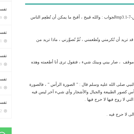
تفسي
http://meshhoor.com/wp/wp-content/uploads/2016/08/س-7-1.mp3الجواب : والله قبيح ، أقبح ما يمكن أن تُطعِم الناس
5399 زيارة
تفسي
 تريد أن تُكرمني وتُطعمني ، ثُمَّ تُصوِّرني ، ماذا تريد من
5161 زيارة
تفسير
موقف ، صار بيني وبينك شيء ، فتقول ترى أنا أطعمته وهذه
5179 زيارة
تفسير
لنبي صلى الله عليه وسلم قال : ” الصورة الرأس ” ، فالصورة
5066 زيارة
رأس كصور الطبيعة والجبال والأشجار وأي شيء آخر ليس فيه
ي لا روح فيها لا حرج فيها .
تفسير 
5182 زيارة
لى لا حرج فيه .