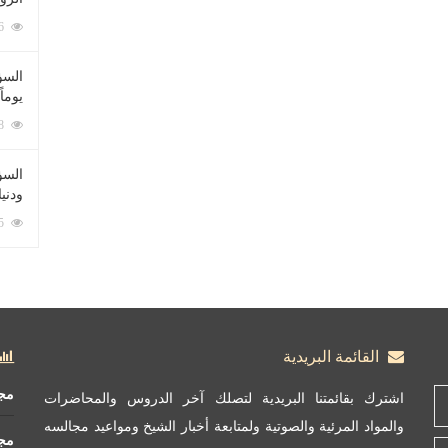
212076 زيارة
السؤ
يوماً
137218 زيارة
السؤا
ودني
117335 زيارة
القائمة البريدية
مج
اشترك بقائمتنا البريدية لتصلك آخر الدروس والمحاضرات
والمواد المرئية والصوتية ولمتابعة أخبار الشيخ ومواعيد مجالسه
مج