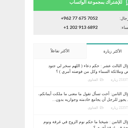
للإشتراك بمجموعة الواتساب
+962 77 675 7052
جال:
+1 202 913 6892
ساء:
الأكثر تفاعلاً
الأكثر زيارة
ال الثالث عشر : حكم دعاء ( اللهم سخر لي جنود
ض وملائكة السماء وكل من فوضته أمري ) ؟
الفتاوى
ال الثامن: أخت تسأل تقول ما معنى ما ملكت أيمانكم،
يجوز للرجل أن يجامع خادمته وجواريه بدون...
الفتاوى
ال الثامن : شيخنا ما حكم نوم الزوج في غرفة ونوم
جة في غرفة أخرى ؟