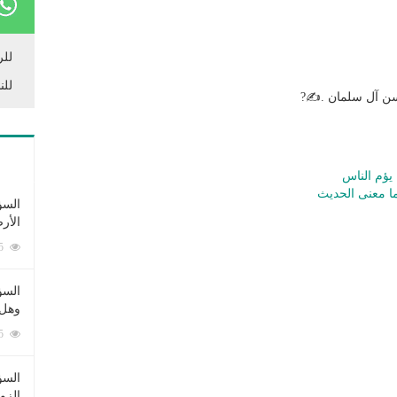
للر
للن
حسن آل سلمان .✍?
يؤم الناس
ما معنى الحديث
السؤ
الأر
253375 زيارة
السؤ
وهل 
222575 زيارة
السؤ
الزو