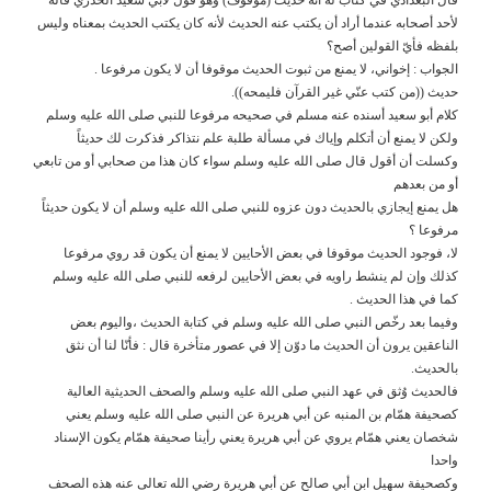
لأحد أصحابه عندما أراد أن يكتب عنه الحديث لأنه كان يكتب الحديث بمعناه وليس
بلفظه فأيّ القولين أصح؟
الجواب : إخواني، لا يمنع من ثبوت الحديث موقوفا أن لا يكون مرفوعا .
حديث ((من كتب عنّي غير القرآن فليمحه)).
كلام أبو سعيد أسنده عنه مسلم في صحيحه مرفوعا للنبي صلى الله عليه وسلم
ولكن لا يمنع أن أتكلم وإياك في مسألة طلبة علم نتذاكر فذكرت لك حديثاً
وكسلت أن أقول قال صلى الله عليه وسلم سواء كان هذا من صحابي أو من تابعي
أو من بعدهم
هل يمنع إيجازي بالحديث دون عزوه للنبي صلى الله عليه وسلم أن لا يكون حديثاً
مرفوعا ؟
لا، فوجود الحديث موقوفا في بعض الأحايين لا يمنع أن يكون قد روي مرفوعا
كذلك وإن لم ينشط راويه في بعض الأحايين لرفعه للنبي صلى الله عليه وسلم
كما في هذا الحديث .
وفيما بعد رخّص النبي صلى الله عليه وسلم في كتابة الحديث ،واليوم بعض
الناعقين يرون أن الحديث ما دوّن إلا في عصور متأخرة قال : فأنّا لنا أن نثق
بالحديث.
فالحديث وُثق في عهد النبي صلى الله عليه وسلم والصحف الحديثية العالية
كصحيفة همّام بن المنبه عن أبي هريرة عن النبي صلى الله عليه وسلم يعني
شخصان يعني همّام يروي عن أبي هريرة يعني رأينا صحيفة همّام يكون الإسناد
واحدا
وكصحيفة سهيل ابن أبي صالح عن أبي هريرة رضي الله تعالى عنه هذه الصحف