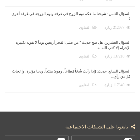
السؤال الثامن : شيخنا ما حكم نوم الزوج في غرفة ونوم الزوجة في غرفة أخرى
؟
212077 زيارة
الفتاوى
السؤال العشرين: هل صح حديث " من صلى الفجر أربعين يوماً لا تفوته تكبيرة
الإحرام إلا كتب الله له...
137218 زيارة
الفتاوى
السؤال السابع: حديث: (إذا رأيتَ شُحّاً مُطاعاً، وهوىً متبَعاً، ودنيا مؤثرة، وإعجابَ
كل ذي رأي...
117340 زيارة
الفتاوى
تابعونا على الشبكات الاجتماعية