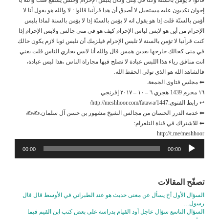
إخوان تكذبون عليه مستحيل لا أصدق أن هذا قرآنيا قالوا : لا والله هو يقول أنا لا
أؤمن بالسنّة قلت إذا هو يقول انه لا يؤمن بالسنّة إذا لا يؤمن بالسنة لماذا يلبس
الإحرام من أين هو لابس لباس الإحرام كيف هو في منى جالس ولابس الإحرام إذا
كنت قرآنيا لا تؤمن بالسنة لا تلبس الإحرام فيلزمك أن تلبس ثوبا لازم يكون حالك
في منى كحالك خارجها بعدين همس قال والله أنا لابس بجاري الناس قلت يعني
انت منافق رياء هذا اللبس عبادة لا تصلح فيها مجاراة الناس ،هذا لبس عبادة،
فالشاهد الله هو الذي تولى الحفظ الله.
⬅ مجلس فتاوى الجمعة.
١٦ محرم 1439 هجري ٦ – ١٠ – ٢٠١٧ إفرنجي
↩ رابط الفتوى:http://meshhoor.com/fatawa/1447/
⬅ خدمة الدرر الحسان من مجالس الشيخ مشهور بن حسن آل سلمان.✍✍
⬅ للاشتراك في قناة التلغرام:
http://t.me/meshhoor
مشغل
00:00
00:00
الصوت
تصفّح المقالات
السؤال الأول أخ يسأل عن معنى حديث هو عند الطبراني في الأوسط قال قال
رسول…
السؤال التاسع سؤال عاجل أود القيام بدراسة على بعض كتب ابن القيم فيما