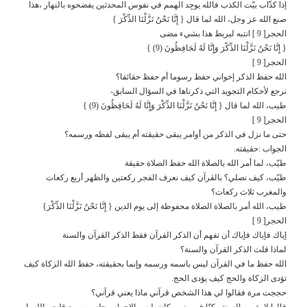
إذا كذّاب بيّت الكذب فالله يوجِد الهمم في نفوس المحدثين يفضحوه بالنهار ،هذا
صنع الله عز وجل، الله لما قال { إِنَّا نَحْنُ نَزَّلْنَا الذِّكْرَ }
الحجر[ 9 ] انتبه ليربط هذا بشيء مضى
{ إِنَّا نَحْنُ نَزَّلْنَا الذِّكْرَ وَإِنَّا لَهُ لَحَافِظُونَ (9) }
الحجر[ 9 ]
الله حفظ الذكر إخواني حفظ رسوما أم حفظ حقائقا؟
نرجع لأحكام التجويد التي ذكرناها في السؤال السابق-
طيب، الله لما قال { إِنَّا نَحْنُ نَزَّلْنَا الذِّكْرَ وَإِنَّا لَهُ لَحَافِظُونَ (9) }
الحجر[ 9 ]
حتى ما نزل في الذكر من أوامر يبقى حقيقته أم يبقى لفظه ورسمه؟
الجواب :حقيقته.
طيّب، لما أمر الله بالصلاة الله حفظ الصلاة حقيقة
طيّب، كيف نصلي؟ بالقرآن كيف نعرف الفجر ركعتين والظهر أربع ركعات
والمغرب ثلاث ركعات؟
طيب، الله أمر بالصلاة الصلاة محفوظة إلى يوم الدين { إِنَّا نَحْنُ نَزَّلْنَا الذِّكْرَ}
الحجر[ 9 ]
إياك فإياك فإياك أن تفهم أن الذكر القرآن فقط الذكر القرآن والسنة
لماذا قلت الذكر القرآن والسنة؟
الله حفظ ما في القرآن ليس باسمه ورسمه وإنما بحقيقته، حفظ الله الزكاة كيف
تؤدى الزكاة والحج كيف يؤدى الحج.
حججت مرة فقالوا لي هذا الشخص قرآني ماذا يعني قرآني؟
قالوا لا يؤمن بالسنة وكنّا في مِنى وكان يلبس الإحرام وجلس يسمع قلت والله يا