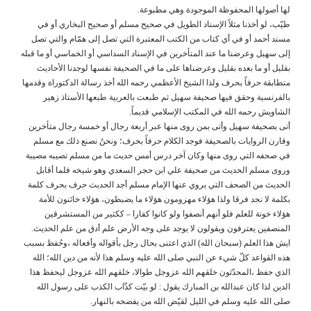
لها أصولها المحفوظة الموجودة وهي مطبوعة.
طيّب، لو أخذنا مثلاً الإسناد الطويل في صحيح مسلم أو صحيح البخاري أو في
مسند أحمد أو في أي كتاب من الكتب المعتبرة التي تصل إلى همّام والتي تصل
إلى سهيل وعرضنا ما عند المتأخرين في الإسناد السداسي أو الخماسي أو ما قبله
بقليل أو ما بعده بقليل وعرضناها على ما في الصحيفة نفسها لوجدنا الأحاديث
متطابقة حرفاً بحرف ولذا الشيخ الأعظمي رحمه الله أخذ رسالة الدكتوراة وقدمها
بالفرنسية وحقق فيها صحيفة سهيل ثم طبعت بالعربية طبعها الأستاذ زهير
الشاويش رحمه الله في المكتب الإسلامي قديماً.
أتى بصحيفة سهيل وأتى بمن روى منها عبر أربعة رجال أو خمسة رجال متأخرين
وقارن الروايات بالصحيفة فوجد الكلام حرفاً بحرف؛ ونحنُ نصنع ذلك مع مسلم
في صحفه التي روى منها وكان آخر درس أمس حديث ما من مسلم تصيبه مصيبة
وروى مسلم الحديث من صحيفة علي ابن حجر السعدي وهو شيخه فلما أقابل
الحديث من الصحف التي يروي عنها الإمام مسلم أجد الحديث حرف بحرف كلمة
بكلمة لا نجد فرقا ولذا هؤلاء مهزومون هؤلاء ما يضبطون، هؤلاء خائنون للأمة
هؤلاء خونة للعلم فلو أنهم أنصفوا ولو كانوا كفارا – ككثير من المستشرقين
المنصفين يعترفون ويقولون لا يوجد على وجه الأرض علم أدق من علم الحديث.
ايش هذا العلم (سبحان الله) الذي اعتنى بحال رجل بأقواله وأفعاله ،وحُفظ بسبب
هذه القواعد كلّ شيء عن النبي صلى الله عليه وسلم هذا لأنه من دين الله؛ الله
الذي حفظ ،المحدّثون خلقهم الله عزوجل طوالا، خلقهم الله عزوجل ليحفظ هذا
الدين لذا كان عبدالله بن المبارك يقول : لو بيّت كذّاب الكذب على رسول الله
صلى الله عليه وسلم في الليل لقيّض الله من يفضحه بالنهار.