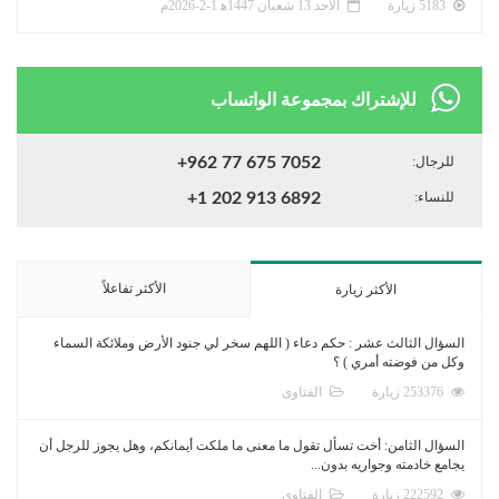
5183 زيارة
الأحد 13 شعبان 1447ﻫ 1-2-2026م
للإشتراك بمجموعة الواتساب
للرجال:
+962 77 675 7052
للنساء:
+1 202 913 6892
الأكثر تفاعلاً
الأكثر زيارة
السؤال الثالث عشر : حكم دعاء ( اللهم سخر لي جنود الأرض وملائكة السماء
وكل من فوضته أمري ) ؟
253376 زيارة
الفتاوى
السؤال الثامن: أخت تسأل تقول ما معنى ما ملكت أيمانكم، وهل يجوز للرجل أن
يجامع خادمته وجواريه بدون...
222592 زيارة
الفتاوى