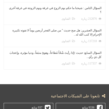
السؤال الثامن : شيخنا ما حكم نوم الزوج في غرفة ونوم الزوجة في غرفة أخرى
؟
212076 زيارة
الفتاوى
السؤال العشرين: هل صح حديث " من صلى الفجر أربعين يوماً لا تفوته تكبيرة
الإحرام إلا كتب الله له...
137218 زيارة
الفتاوى
السؤال السابع: حديث: (إذا رأيتَ شُحّاً مُطاعاً، وهوىً متبَعاً، ودنيا مؤثرة، وإعجابَ
كل ذي رأي...
117337 زيارة
الفتاوى
تابعونا على الشبكات الاجتماعية
9336 متابع
937 متابع