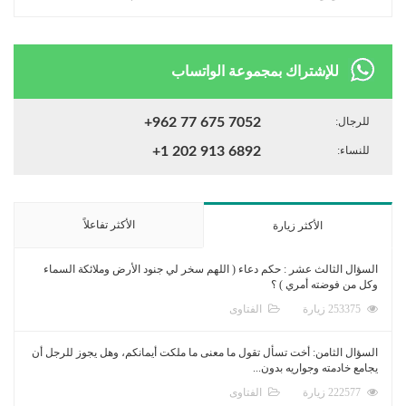
للإشتراك بمجموعة الواتساب
للرجال:
+962 77 675 7052
للنساء:
+1 202 913 6892
الأكثر تفاعلاً
الأكثر زيارة
السؤال الثالث عشر : حكم دعاء ( اللهم سخر لي جنود الأرض وملائكة السماء
وكل من فوضته أمري ) ؟
253375 زيارة
الفتاوى
السؤال الثامن: أخت تسأل تقول ما معنى ما ملكت أيمانكم، وهل يجوز للرجل أن
يجامع خادمته وجواريه بدون...
222577 زيارة
الفتاوى