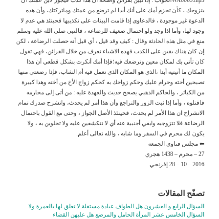
يتزوجك ، كأن تجزم أمك على أنك أبدا لم ترضع من عمتك وماتركتك، وأن هذه
الدعوة غير موجودة ، فالدعاوى إذا قامت البينات على تكذيبها فحينئذ هي عدم لا
وجود لها، وأما اذا وجد ولو احتمال ضعيف للرضاعة ، فالنبي صلى الله عليه وسلم
منع في مثل هذه الحادثة وقال : كيف وقد قيل ، أي قيل أنه حصلت الرضاعة ، لكن
إن كان هناك يقين على الكذب فهذه الاشياء تعرف من خلال القرائن، فهي تقول
كان تأتي بك لمكان معين وترضعك فيه؛فإذا أمك أنكرت بشكل قطعي أن هذا
المكان ما أتيتيه أبدا ،الذي هو المكان الذي تعمل فيه أم الشاب، فإذا رضعتي منها
تصبحين أخته وحرام عليك وحكم زواجك به كحكم زواج الأخ من أخته وهذا كبيرة
من الكبائر ، والحاكم الذهبي يصحح حديث والعهدة عليه : من أتى إلى محارمه
فاقتلوه ، وأما إذا ثبت الزور والتراجع وأن هذا أمر لم يحدث، وانشرح صدرك تمام
الانشراح ان هذا الأمر لم يحدث، فحينئذ الأصل الجواز ، وحتى مع القول باحتمال
الرضاعة فلا تتزوجيه وابقي أجنبية عنه أي لا تتكشفين عليه ولا تخلوين به ، ولا
يكون لك محرم في السفر وما شابه ، والله تعالى أعلم.
⬅ مجلس فتاوى الجمعة
27 – محرم – 1438 هجري
2016 – 10 – 28 إفرنجي
تصفّح المقالات
السؤال الرابع و العشرون هل الطواف عبادة مستقلة لا تعلق لها بالعمرة ولا…
السؤال الخامس عشر المرأة الحامل والمرضع هل عليهن القضاء