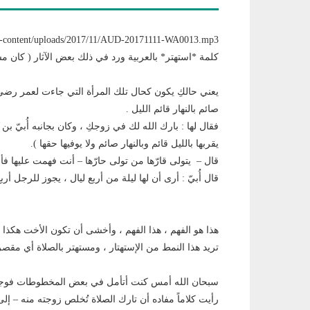
/meshhoor.com/wp/wp-content/uploads/2017/11/AUD-20171111-WA0013.mp3
كلمة *استهتر* بالعربية ورد في ذلك بعض الآثار ( كان مست
يعني حالكِ يكون كحال تلك المرأة التي جاءت لعمر رضي 
صائم بالنهار قائم الليل .
فقال لها : بارك الله لك في زوجكِ ، وكان بجانبه أُبيّ بن 
يقربها بالليل قائم وبالنهار صائم ولا يوفيها حقها ).
قال – يتولى قارّها من تولى حارّها – أنت فهمت عليها فأج
قال أُبيّ : أرى أن لها ليلة من أربع ليال ، يجوز للرجل أربع
هذا هو الفهم ، هذا الفهم ، وأخشى أن تكون الأخت هكذا زوج
تريد هذا النمط من الإستهتار ، ومستهتر بالصلاة أي مقصر 
سبحان الله أمس كنت أتأمل في بعض المخطوطات فوجدت 
رأيت كلاماً مفاده أن تارك الصلاة تُخلص زوجته منه – إل