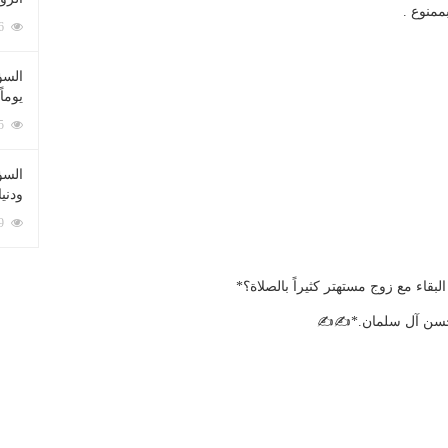
منوع .
212096 زيارة
السؤ
يوماً
137245 زيارة
السؤا
ودني
117389 زيارة
قاء مع زوج مستهتر كثيراً بالصلاة؟*
 حسن آل سلمان.*✍✍