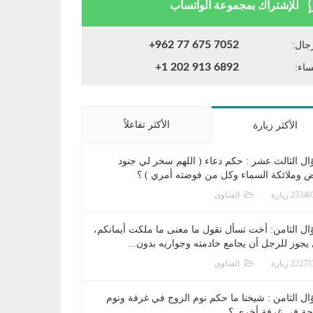
للإشتراك بمجموعة الواتساب
+962 77 675 7052
جال:
+1 202 913 6892
ساء:
الأكثر تفاعلاً
الأكثر زيارة
ال الثالث عشر : حكم دعاء ( اللهم سخر لي جنود
ض وملائكة السماء وكل من فوضته أمري ) ؟
الفتاوى
ال الثامن: أخت تسأل تقول ما معنى ما ملكت أيمانكم،
يجوز للرجل أن يجامع خادمته وجواريه بدون...
الفتاوى
ال الثامن : شيخنا ما حكم نوم الزوج في غرفة ونوم
جة في غرفة أخرى ؟