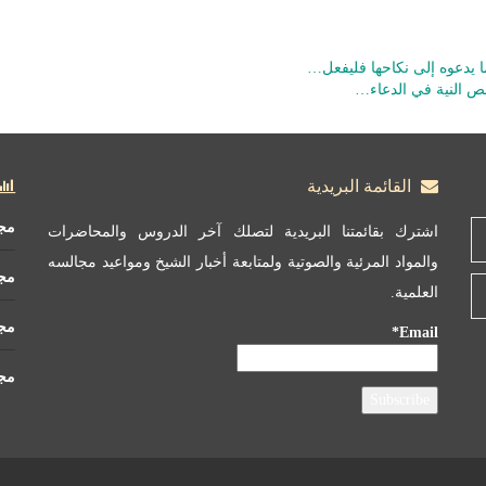
ا يدعوه إلى نكاحها فليفعل…
لص النية في الدعاء…
القائمة البريدية
مج
اشترك بقائمتنا البريدية لتصلك آخر الدروس والمحاضرات
والمواد المرئية والصوتية ولمتابعة أخبار الشيخ ومواعيد مجالسه
مج
العلمية.
مجم
Email*
مجم