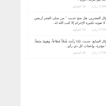
الفتاوى
ال العشرين: هل صح حديث " من صلى الفجر أربعين
 لا تفوته تكبيرة الإحرام إلا كتب الله له...
الفتاوى
ل السابع: حديث: (إذا رأيتَ شُحّاً مُطاعاً، وهوىً متبَعاً،
ا مؤثرة، وإعجابَ كل ذي رأي...
الفتاوى