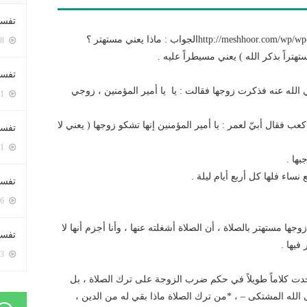
تفسي
http:/الجواب : ماذا يعني مستهتر ؟
5428 زيارة
هتراً بذكر الله ) يعني مسيطراً عليه .
تفسي
الله عنه فذكرت زوجها فقالت : يا يا أمير المؤمنين ، زوجي
5191 زيارة
كعب فقال أبيّ لعمر : يا أمير المؤمنين إنها تشكو زوجها ( يعني لا
تفسير
5211 زيارة
بها .
 نساء فلها كل أربع أيام ليلة .
تفسير
5096 زيارة
ها مستهتر بالصلاة ، أن الصلاة أشغلته عنها ، وأنا أجزم أنها لا
تفسير 
فيها .
5213 زيارة
كلاماً طويلاً في حكم ضرب الزوجة على ترك الصلاة ، بل
ى الله المشتكى – ، *من ترك الصلاة ماذا بقي له من الدين ،