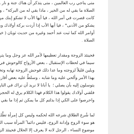
متى يناجي رب العالمين ، متى يتذكر أن هناك جنة و نار 
الصلاة ما بقي له من الخير ، ماذا بقي له من البركة* ، 
كانت قصرت في أمر الله ، فيا أيها الأب لا تشكو إبنك من 
يشكو من الأدنى* ، فيا أيها الأب إذا أردت بركة أولادك
أوامر الله كما ثبت عند أحمد وغيره من حديث ثوبان ( خ
الصلاة .
فحينئذ الزوجة ومقدار تعظيمها لأمر الله عز وجل وما يت
سيما في لحظات الإستقبال ، بعض الأزواج كالوحوش في الب
ويلين قليلاً لزوجته وما عدا ذلك فوحش الزوجة تهابه وت
بهذا الأمر وألحي عليه وما شابه ، وسلطِّ عليه بعض أقارب
يتوسلون إليه بأن يصلي ؛ يا أبانا لا نريد أن نراك في ا
فلقني أولادك يقولوا هذا الكلام فهذا الكلام يرق له الحجر
واحرصوا على الكي إذا بذلتم كل ما يمكن ثم إذا ما بقي إل
لما شُرع الطلاق شرعه الله لحكمه وليس كل إمرأة تطَّل
هو سوء الزوج وإدانة الزوج، فليس دائما ً المرأة سبب ال
موضوع النساء ، الرجل لانه لا يعرف إلا الحلال فحينئذ ا