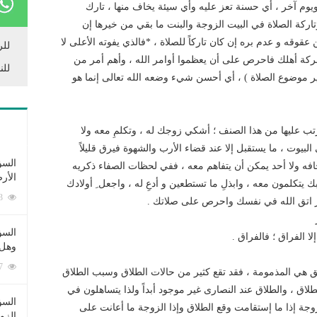
ويوم آخر ، أي حسنة تعز عليه وأي سيئة يخاف منها ، تارك
وتاركة الصلاة في البيت الزوجة والبنت ما بقي من خيرها إن
عقوقه و عدم بره إن كان تاركاً للصلاة ، *فالذي يفوته الأعلى لا
للر
 وبركة أهلك فاحرص على أن يعظموا أوامر الله ، وأهم أمر من
للن
ير موضوع الصلاة ) ، أي أحسن شيء وضعه الله تعالى إنما هو
رتب عليها من هذا الصنف ؛ أشكي زوجك له ، وتكلمِ معه ولا
يوت ، ما يستقبل إلا عند قضاء الأرب والشهوة فيرق قليلاً
السؤ
خافه ولا أحد يمكن أن يتفاهم معه ، ففي لحظات الصفاء ذكريه
الأر
ك يتكلمون معه ، وابذلِ ما تستطعين و أدعِ له ، واجعل ِ أولادك
253403 زيارة
لنار اتق الله في نفسك واحرص على صلاتك .
السؤ
ا الفراق ؛ فالفراق .
وهل 
222757 زيارة
ق هي المذمومة ، فقد تقع كثير من حالات الطلاق وسبب الطلاق
طلاق ، والطلاق عند النصارى غير موجود أبداً ولذا يتساهلون في
السؤ
لزوجة إذا ما إستقامت وقع الطلاق وإذا الزوجة ما أعانت على
الزو