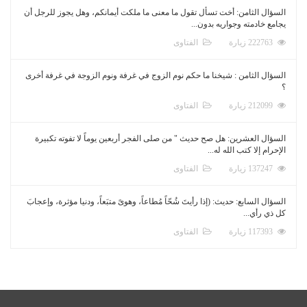
السؤال الثامن: أخت تسأل تقول ما معنى ما ملكت أيمانكم، وهل يجوز للرجل أن
يجامع خادمته وجواريه بدون...
222763 زيارة
الفتاوى
السؤال الثامن : شيخنا ما حكم نوم الزوج في غرفة ونوم الزوجة في غرفة أخرى
؟
212099 زيارة
الفتاوى
السؤال العشرين: هل صح حديث " من صلى الفجر أربعين يوماً لا تفوته تكبيرة
الإحرام إلا كتب الله له...
137247 زيارة
الفتاوى
السؤال السابع: حديث: (إذا رأيتَ شُحّاً مُطاعاً، وهوىً متبَعاً، ودنيا مؤثرة، وإعجابَ
كل ذي رأي...
117393 زيارة
الفتاوى