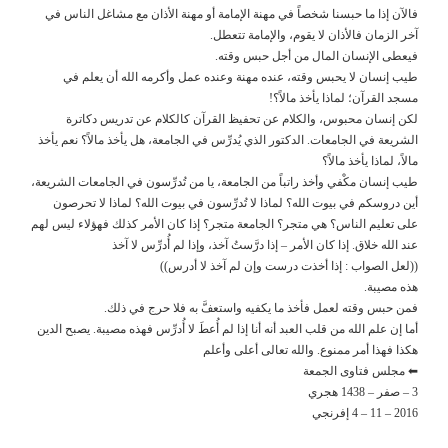
فالآن إذا ما حبسنا شخصاً في مهنة الإمامة أو مهنة الأذان مع مشاغل الناس في
آخر الزمان فالأذان لا يقوم، والإمامة تتعطل.
فيعطى الإنسان المال من أجل حبس وقته.
طيب إنسان لا يحبس وقته، عنده مهنة وعنده عمل وأكرمه الله أن يعلم في
مسجد القرآن؛ لماذا يأخذ مالاً؟!
لكن إنسان محبوس، والكلام عن تحفيظ القرآن كالكلام عن تدريس دكاترة
الشريعة في الجامعات. الدكتور الذي يُدرِّس في الجامعة، هل يأخذ مالاً؟ نعم يأخذ
مالاً، لماذا يأخذ مالاً؟
طيب إنسان مكْفي وأخذ راتباً من الجامعة، يا من تُدرِّسون في الجامعات الشريعة،
أين دروسكم في بيوت الله؟ لماذا لا تُدرِّسون في بيوت الله؟ لماذا لا تحرصون
على تعليم الناس؟ هي متجر؟ الجامعة متجر؟ إذا كان الأمر كذلك فهؤلاء ليس لهم
عند الله خلاق. إذا كان الأمر – إذا درَّستُ آخذ، وإذا لم أُدرِّس لا آخذ
((لعل الصواب : إذا أخذت درست وإن لم آخذ لا أدرس))
هذه مصيبة.
فمن حبس وقته لعمل فأخذ ما يكفيه واستعفَّ به فلا حرج في ذلك.
أما إن علم الله من قلب العبد أنه أنا إذا لم أُعطَ لا أُدرِّس فهذه مصيبة. يصبح الدين
هكذا فهذا أمر ممنوع. والله تعالى أعلى وأعلم
⬅ مجلس فتاوى الجمعة
3 – صفر – 1438 هجري
2016 – 11 – 4 إفرنجي