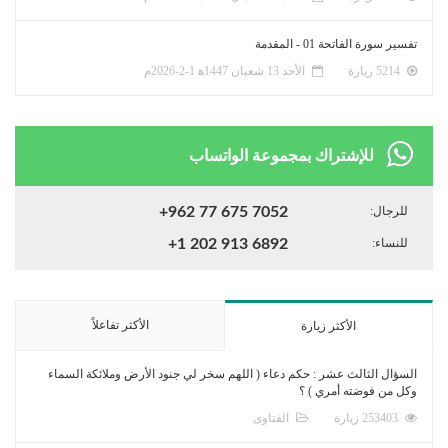
تفسير سورة الفاتحة 01 - المقدمة
5214 زيارة
الأحد 13 شعبان 1447ﻫ 1-2-2026م
للإشتراك بمجموعة الواتساب
للرجال:
+962 77 675 7052
للنساء:
+1 202 913 6892
الأكثر تفاعلاً
الأكثر زيارة
السؤال الثالث عشر : حكم دعاء ( اللهم سخر لي جنود الأرض وملائكة السماء
وكل من فوضته أمري ) ؟
253403 زيارة
الفتاوى