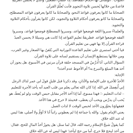
قاعدةً من خلالها يُحسن تلاوة التجويدِ فأنت تُعلِّمُ القرآن.
الصحابةُ ما كانوا يعرفون قواعدَ النحو، والصحابةُ ما كانوا يعرفون قواعد المصطلح،
والصحابةُ ما كانو يعرفون أحكام التلاوةِ والتجويد، لكن كانوا يقرأون بأحكام التلاوة
والتجويد.
والعلماءُ سبروا اللغة فوضعوا قواعد، وسبروا المصطلحَ فوضعوا قواعد، وسبروا
الفقه فوضعوا قواعد. فطريقةُ تعليمِ القواعد إذا كانت هي وسيلةً لا يحسن العبدُ
قراءة القرآن إلا بها فهي من تعليم القرآن.
فيا أختي استمري على تعليم القاعدة النورانية التي يُلقنُ بها الصغار وغير العرب،
ومن خلالها يستطيع الإنسان أن يستقيم لسانه على تلاوة القرآن.
السؤال الثاني: أنا أُدرِّسُ في المسجد حلقة قرآن مرتين في الأسبوع، هل يجوز أن
آخذ هذا المبلغ والتبرع به؟ أم الأحوط عدم أخذه؟
الإجابة:
الأخذُ للأجرةِ على الإمامةِ والأذانِ، وقد ذكرنا قبل قليلٍ قولَ ابن عمر لذاك الرجل
إني أُبغِضكَ في الله. إذا كان الله تعالى يعلم من قلب العبد أنه يأخذ الأجرة للتعليم
– لذات التعليم -؛ فهذا ممنوع، أما إذا أخذ الأجر مقابل حبس الوقت ولو لم يُعطَ، هو
يُحب أن يدرِّس ويحب أن يعطى، فحينئذ لا حرج في هذا الأخذ.
ففقهاؤنا يجوِّزون الأخذ لحبس الوقت لا لذات العمل.
يعني الإمام يقول: والله يا جماعة إذا لم يعطوني راتباً أنا لا أؤمُّ ولا أصلي، هذا ليس
له عند الله خلاق.
كما يقولُ شيخُ الإسلامِ رحمه الله، قالَ لما سئل: هل يجوزُ أخذُ المالِ للحج، فقال:
من أخذ ليحج فلا حرج، أما من حج ليأخذ؛ فهذا ليس له عن الله خلاق.