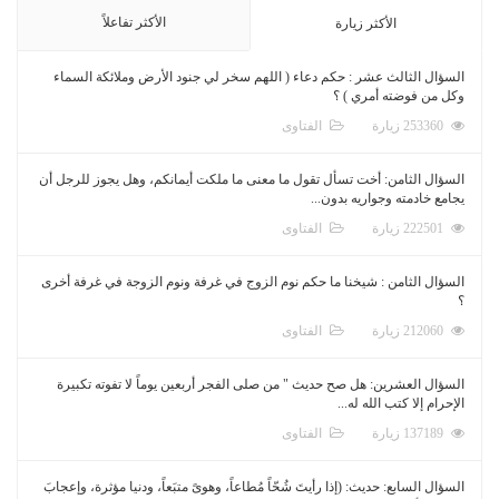
الأكثر تفاعلاً
الأكثر زيارة
السؤال الثالث عشر : حكم دعاء ( اللهم سخر لي جنود الأرض وملائكة السماء
وكل من فوضته أمري ) ؟
253360 زيارة
الفتاوى
السؤال الثامن: أخت تسأل تقول ما معنى ما ملكت أيمانكم، وهل يجوز للرجل أن
يجامع خادمته وجواريه بدون...
222501 زيارة
الفتاوى
السؤال الثامن : شيخنا ما حكم نوم الزوج في غرفة ونوم الزوجة في غرفة أخرى
؟
212060 زيارة
الفتاوى
السؤال العشرين: هل صح حديث " من صلى الفجر أربعين يوماً لا تفوته تكبيرة
الإحرام إلا كتب الله له...
137189 زيارة
الفتاوى
السؤال السابع: حديث: (إذا رأيتَ شُحّاً مُطاعاً، وهوىً متبَعاً، ودنيا مؤثرة، وإعجابَ