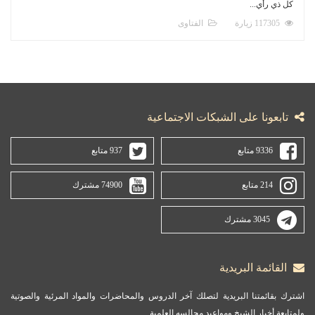
كل ذي رأي...
117305 زيارة
الفتاوى
تابعونا على الشبكات الاجتماعية
9336 متابع
937 متابع
214 متابع
74900 مشترك
3045 مشترك
القائمة البريدية
اشترك بقائمتنا البريدية لتصلك آخر الدروس والمحاضرات والمواد المرئية والصوتية
ولمتابعة أخبار الشيخ ومواعيد مجالسه العلمية.