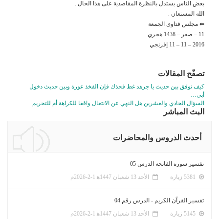
بعض الناس يستدل بالنظرة المقاصدية على هذا الحال .
الله المستعان .
⬅ مجلس فتاوى الجمعة
11 – صفر – 1438 هجري
2016 – 11 – 11 إفرنجي
تصفّح المقالات
كيف نوفق بين حديث يا جرهد غط فخذك فإن الفخذ عورة وبين حديث دخول
أبي…
السؤال الحادي والعشرين هل النهي عن الانتعال واقفا للكراهة أم للتحريم
البث المباشر
أحدث الدروس والمحاضرات
تفسير سورة الفاتحة الدرس 05
5381 زيارة
الأحد 13 شعبان 1447ﻫ 1-2-2026م
تفسير القرآن الكريم - الدرس رقم 04
5145 زيارة
الأحد 13 شعبان 1447ﻫ 1-2-2026م