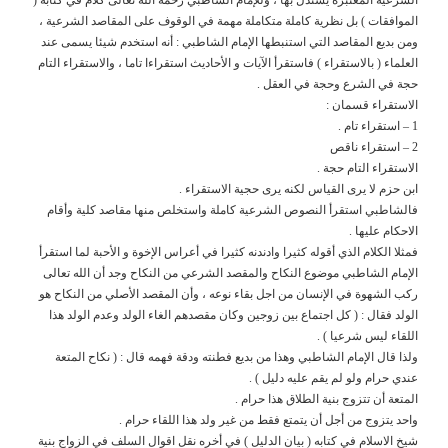
الموافقات ) بل نظرية كاملة متكاملة مهمة في الوقوف على المقاصد الشرعية ،
ومن بديع المقاصد التي استنبطها الإمام الشاطبي : أنه استخدم شيئا يسمى عند
العلماء ( بالاستقراء ) فاستقرأ الآيات و الأحاديث استقراءا تاما ، والاستقراء التام
حجة في الشرع وحجة في العقل .
الاستقراء قسمان :
1 – استقراء تام .
2 – استقراء ناقص
الاستقراء التام حجة .
ابن حزم لا يرى القياس لكنه يرى حجية الاستقراء .
فالشاطبي استقرأ النصوص الشرعية كاملة واستخلص منها مقاصد كلية وأقام
الاحكام عليها .
فمثلا الكلام الذي أقوله كثيرا وادندنه كثيرا في أعراس الإخوة و الأحبة لما استقرأ
الإمام الشاطبي موضوع النكاح والمقصد الشرعي من النكاح وجد أن الله تعالى
ركب الشهوة في الإنسان من اجل بقاء نوعه ، وأن المقصد الأصلي من النكاح هو
الولد فقال : ( كل اجتماع بين زوجين وكان مقصدهم الغاء الولد وعدم الولد هذا
اللقاء ليس شرعيا ) .
ولذا قال الإمام الشاطبي وهذا من بديع فطنته ودقة فهمه قال : ( نكاح المتعة
عندي حرام ولو لم يقم عليه دليل ) .
المتعة أن تتزوج بنية الطلاق هذا حرام .
واحد يتزوج من أجل أن يتمتع فقط من غير ولد هذا اللقاء حرام .
شيخ الاسلام في كتابه ( بيان الدليل ) في أخره نقل اقوال السلف في الزواج بنية