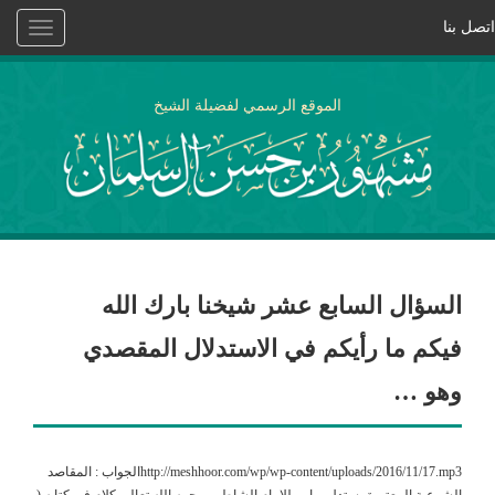
اتصل بنا
Toggle
vigation
الموقع الرسمي لفضيلة الشيخ
السؤال السابع عشر شيخنا بارك الله
فيكم ما رأيكم في الاستدلال المقصدي
وهو …
http://meshhoor.com/wp/wp-content/uploads/2016/11/17.mp3الجواب : المقاصد
الشرعية المعتبرة يستدل بها ، وللإمام الشاطبي رحمه الله تعالى كلام في كتابه (