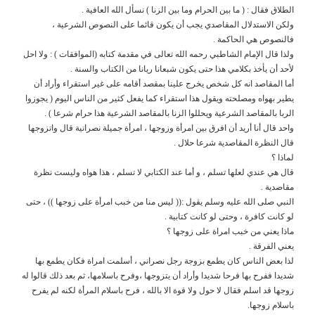
الطلاق فقال : ( ما بين الحرام وما بين الزنا ) نسأل الله العافية .
ولكن الاستدلال المقاصدي يجب أن يكون قائما على النصوص الشرعية ،
فالنصوص هي الحاكمة .
ولذا قال الإمام الشاطبي رحمه الله تعالى في مقدمة كتابه (الموافقات ) : ولا احل
لأحد أن يأخذ بكلامي هذا حتى يكون شبعانا ريانا من الكتاب والسنة .
أما المقاصد انه كل شخص يخرج علينا بمقصد أقامه على غير استقراء وأراد أن
يطير بهواه ومصلحته ويقول هذا استقراء كما يفعل كثير من الناس اليوم ( يجوزوا
الربا بالمقاصد الشرعية ويحللوا الزنا بالمقاصد الشرعية هذا حرام شرعا ) .
واحد قال أنا أريد أن افرق بين امرأة وزوجها ، امرأة جميلة نصرانية قال واتزوجها
قال النظرة المقاصدية شرعا حلال .
لماذا ؟
قال هي عندي لعلها تسلم ، و أما عند الكتابي لا تسلم ، هذا هواه وليست نظرة
مقاصدية .
النبي صلى الله عليه وسلم يقول :(( ليس منا من خبب امرأة على زوجها )) ، حتى
لو كانت كافرة ، وحتى لو كانت كتابية .
ماذا يعني من خبب امراة على زوجها ؟
يعني الفرقة .
لذا بعض الناس كان يطمع بزوجة رجل نصراني ، أسلمت امراة فكان يطمع بها
شديدا ففرح بها فرحا شديدا وأراد أن يتزوجها ،وفرح باسلامها، ثم بعد ذلك قالوا له
زوجها قد اسلم فقال لا حول ولا قوة الا بالله ، فرح باسلام المرأة لكنه لم يفرح
باسلام زوجها.