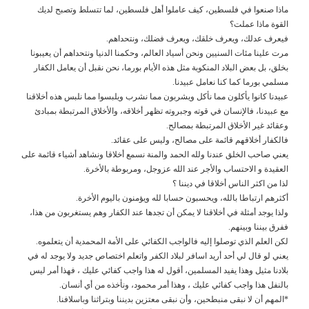
ماذا صنعوا في فلسطين، كيف عاملوا أهل فلسطين، لما تتسلط وتصبح لديك
القوة ماذا عملت؟
فيعرف عدلك، ويعرف خلقك، ويعرف فضلك، ونتحداهم.
مرت علينا مئات السنيين ونحن أسياد العالم، وحكمنا الدنيا ونتحداهم أن يعيبونا
بخلق، بل بعض البلاد المنكوبة مثل هذه الأيام بورما، نحن نقبل أن يعامل الكفار
مسلمي بورما كما كنا نعامل عبيدنا.
عبيدنا كانوا يأكلون مما نأكل ويشربون مما نشرب ويلبسوا مما نلبس هذه أخلاقنا
مع عبيدنا، فالإنسان في قوته وجبروته تظهر أخلاقه، والأخلاق المرتبطة بمبادئ
وعقائد غير الأخلاق المرتبطة بمصالح.
فالكفار أخلاقهم قائمة على مصالح، وليس على عقائد.
يعني صاحب الخلق عندنا ولله الحمد والمنة نسمع أخلاقا ونشاهد أشياء قائمة على
العقيدة و الاحتساب والأجر عند الله عزوجل، ومربوطة بالأخرة.
لذا من اكثر الناس أخلاقا في ديننا ؟
أكثرهم ارتباطا بالله، ويحسبون حسابا لله ويؤمنون باليوم الأخرة.
ولذا يوجد أمثلة في أخلاقنا لا يمكن أن تجدها عند الكفار وهم يستغربون من هذا،
ففرق بيننا وبينهم.
لكن العلم الذي توصلوا إليه فالواجب الكفائي على الأمة المحمدية أن يتعلموه.
يعني لو قال لي أحد أريد اسافر لبلاد الكفر واتعلم اختصاص جديد ولا يوجد له في
بلادنا مثيل وهذا يفيد المسلمين، أقول له هذا واجب كفائي عليك ، فهذا أمر ليس
بالنفل هذا واجب كفائي عليك ، وهذا أمر محمود، ونأخذه من أي أنسان.
*المهم أن لا نبقى منبطحين، وأن نبقى معتزين بديننا وبتراثنا وباسلافنا.