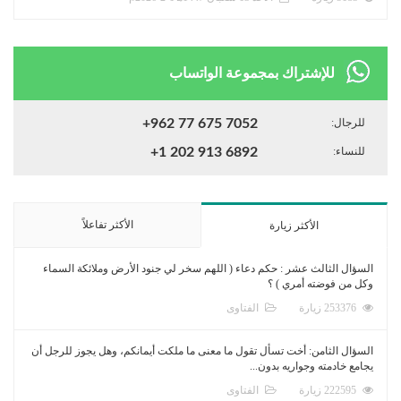
للإشتراك بمجموعة الواتساب
للرجال:
+962 77 675 7052
للنساء:
+1 202 913 6892
الأكثر تفاعلاً
الأكثر زيارة
السؤال الثالث عشر : حكم دعاء ( اللهم سخر لي جنود الأرض وملائكة السماء
وكل من فوضته أمري ) ؟
253376 زيارة
الفتاوى
السؤال الثامن: أخت تسأل تقول ما معنى ما ملكت أيمانكم، وهل يجوز للرجل أن
يجامع خادمته وجواريه بدون...
222595 زيارة
الفتاوى