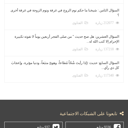
السؤال الثامن : شيخنا ما حكم نوم الزوج في غرفة ونوم الزوجة في غرفة أخرى
؟
212077 زيارة
الفتاوى
السؤال العشرين: هل صح حديث " من صلى الفجر أربعين يوماً لا تفوته تكبيرة
الإحرام إلا كتب الله له...
137218 زيارة
الفتاوى
السؤال السابع: حديث: (إذا رأيتَ شُحّاً مُطاعاً، وهوىً متبَعاً، ودنيا مؤثرة، وإعجابَ
كل ذي رأي...
117340 زيارة
الفتاوى
تابعونا على الشبكات الاجتماعية
9336 متابع
937 متابع