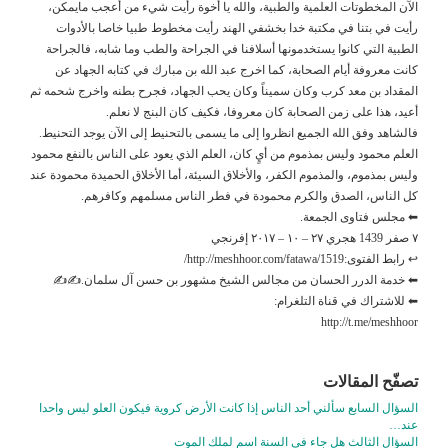
الآن المخطوتات العلمية والطبية، والله يا أخوة رأيت شيء من أعجب مايمكن،
رأيت في بتنا في مكتبة خدا بخشفي الهند رأيت مخطوط طبيا خاصا بالأدوات
الطبية التي كانوا يستخدمونها أسلافنا في الجراحة والطب وما شابه، فالجراحة
كانت معروفة أيام الصحابة، كما اخرج عبد الله بن مبارك في كتابه الجهاد عن
المقداد بن معد كرب وكان سميناً وكان يحب الجهاد، فجرح بطنه واخرج شحمه ثم
أعيد، هذا على زمن الصحابة كان معروفا، فكيف كان البنج لا نعلم.
فالشاهد وفق الله الجميع انظروا إلى ما يسمى بالتحنيط إلى الآن يوجد التحنيط.
العلم محمود وليس بمذموم من أيٍ كان، العلم الذي يعود على الناس بالنفع محمود
وليس بمذموم، والمذموم الكفر، والأخلاق السيئة، أما الأخلاق الحميدة محمودة عند
كل الناس، الصدق والكرم محمودة في فطر الناس مسلمهم وكافرهم.
⬅ مجلس فتاوى الجمعة.
٧ صفر 1439 هجري ٢٧ – ١٠ – ٢٠١٧ إفرنجي
↩ رابط الفتوى:http://meshhoor.com/fatawa/1519/
⬅ خدمة الدرر الحسان من مجالس الشيخ مشهور بن حسن آل سلمان.✍✍
⬅ للاشتراك في قناة التلغرام:
http://t.me/meshhoor
تصفّح المقالات
السؤال السابع سألني أحد الناس إذا كانت الأرض كروية فيكون العلو ليس واحدا
عند…
السؤال الثالث هل جاء في السنة اسم لملك الموت