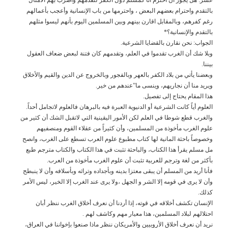
بالتقدم واحترام بعضهم البعض ، واحترمها من باب الإنسانية وأعجب بأعمالهم
رغم كفرهم، وبالمقابل اقارن بينهم وبين المسلمين اليوم بأنهم ليسوا مثلهم
بالتقدم والإنسانية؟*
الجواب: نحن نقارن بالقضايا الشرعية.
وبلا شك أن الغرب تقدموا في العلم، وتقدمهم كان فتنة لبعض ضعاف العقول
بيننا.
وبعضنا يأتي من بلاد الكفر بالعهر وبالفجور وبالخروج عن الدين والقيم والأخلاق
ويريد منا أن نجاريهم، وينسى ما”عندهم من خير.
هذا المقام يحتاج إلى تفصيل.
العلوم أياً كانت الشرعية أو الدنيوية العبرة فيه بالبرهان فالعلوم لاتجامل أحداً.
والغرب قطع شوطا في العلم لكن الأمور اليقينية التي لاتقبل الشك أن كثير من
علوم الغرب مأخوذة من المسلمين، وأن كثيراً من عقلاء القوم ومنصفيهم
وخصوصاً باحثة المانية لها كتاب مطبوع علوم العرب تسطع على الغرب، وانصح
مل مسلم يقرأ هذا الكتاب، والباحثة تثبت في هذا الكتاب والكتاب مترجم طبع
بأكثر من لغة وترجم للعربية تثبت أن علوم الغرب مأخوذة من العرب.
فأنا أريد من المسلم أن يبقى معتزا بدينه وبأجداده وتراثه وبأسلافه وأن لا ينبطح
وأن لا يرى في قومه إلا الشر و الجهل ،ولا يرى عند الغرب إلا الخير، ليس الأمر
كذلك.
الإنسان تكشف أخلاقه في قوته، إذا أردنا أن نعرف أخلاق الغرب ننظر أبان
احتلالهم لبلاد المسلمين، هذا معيار مهم وكاشف لهم .
نريد أن نعرف أخلاق الأروبيين والأمريكان ننظر ماذا صنعوا بإخواننا في العراق،