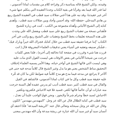
وقيدته، ولكن الشيخ قاله بمناسبة ذكر وقراءة كلام من مقدمات لماذا أعدموني ،
لما قدر الله فيما بعد وقرأنا في بقية الكتاب وجدنا العقيدة التي يتكلم عنها شيء
آخر غير عقيدتنا، وقد نبه على هذا أعني ضلالات سيد قطب في العقيدة الشيخ ربيع
بن هادي المدخلي -حفظه الله- وقد أحسن وأجاد وبين ضلالات سيد قطب ، وأهدى
كتابه إلى الشيخ الألباني وأهداه مجموعة من الكتب ، كنت في زيارة للشيخ
فأهداني نسخة من تعقبات الشيخ ربيع على سيد قطب وبفضل الله علي وجدت
على هذه النسخة تعليقات بخط الشيخ وتعقبات على الشيخ ربيع وكتب في آخر
الكتاب “إننا عرفنا حقيقة سيد قطب من خلال كتابك فجزاك الله خيراً وبارك فيك”
، فشُكر صنيعه وتعقبه في أشياء يعني تدقيقات العلماء المعروفة قال:( انت
قررت هنا شيء وقررت في صفحة كذا تخالفه إلى آخره) ، فلذا بعض كلمات
خرجت من شيخنا ألألباني في بعض الاوقات هي ليست القول الذي مات عليه
وهي ليست التي قالها الشيخ في أواخر حياته، وهذا الأمر يسميه العلماء إختلاف
التحقيق مناط الشخص يعني هو ما بدل وغير الشيخ قال كلاماً مدحه فيه حتى في
ألآخر لا يتراجع عن مدحه فيما مدح هو مدح كلاماً فيه ضوابط لكن ما كان قد قُرء
عليه حقيقة سيد قطب وكل ما في كتاب لماذا أعدموني، فالشاهد في القيل
والقال في سيد قطب كثير ،سيد قطب أديب لم يدرس عقيدة أهل السنة خرجت
منه عبارات لو أن عالماً قالها لكفر، فسيد غلا فيه الاحباش فكفروه وتكفير
الاحباش لسيد خطأ وحرام شرعاً ولايجوز ، ونحن قومٌ الواجب علينا أن نعدل ،
سيد قطب في كتابه الظلال قال عن الله عز وجل: “المهندس مهندس” الكون
وقال عن الله عز وجل سبحانه وتعالى قال عنه: “الريشة المبدعة” فأذا اعتقد أي
أنسان سيد أو غير سيد أن الله عبارة عن ريشة مبدعة وأن الله مهندس بمعنى