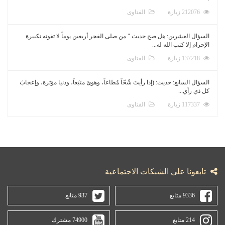
212076 زيارة
الفتاوى
السؤال العشرين: هل صح حديث " من صلى الفجر أربعين يوماً لا تفوته تكبيرة
الإحرام إلا كتب الله له...
137218 زيارة
الفتاوى
السؤال السابع: حديث: (إذا رأيتَ شُحّاً مُطاعاً، وهوىً متبَعاً، ودنيا مؤثرة، وإعجابَ
كل ذي رأي...
117337 زيارة
الفتاوى
تابعونا على الشبكات الاجتماعية
9336 متابع
937 متابع
214 متابع
74900 مشترك