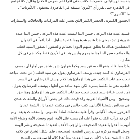
بنفسه: (و ياليتني أحضرت الكتاب حتى أقرأ لكم نصوص الكلام) وقال:( كنا نجتمع
في القاهرة حتى نقرر أي “كُبري” ننسفه في القاهرة). ينسفون “الكُبريات” .
ما “الكبري”؟
الجسور الكبيره ، الجسر الكبير الذي تسير عليه المركبات والحافلات والسيارات
.
فسيد عنده هذه النزعة ، حسن البنا ليست عنده هذه النزعة ، حسن البنا عنده
شوربة زائدة ، يعني هذا عنده شدة وهذا عنده تساهل ، لذا دائماً في الإخوان
المسلمين هناك ما يطلق عليهم اليوم الحمائم والصقور: الصقور السيد قطب
والحمائم حسن البنا هذا منهجهم وليس هذا في الأردن فقط هكذا هم في كل
مكان .
ولذا مما قاله ونفع الله به عن سيد وكما يقولون شهد شاهد من أهلها أي يوسف
القرضاوي له كلمة جيدة، يوسف القرضاوي يقول عن سيد قطب:( من تحت عباءته
نبعت جماعات التكفير في هذا الزمان) هذا كلام يوسف القرضاوي في السيد
قطب، نحن ما تكلمنا بشيء لكن شهد شاهد من أهلها ، يوسف القرضاوي يقول :
(من تحت عباءة سيد قطب نبعت جماعات التكفير في هذا الزمان). وهذا حق
وصحيح ، ومن الأشياء الغربية وقد قيدت ذلك في بعض ألأوراق والملفات عندي
في مجالس شيخنا الألباني، كنت جالس في مكتبته عندما زار الشيخ عدنان
العرعور شيخنا ألألباني وقرأ عليه مقدمات لماذا أعدموني، والمقدمات بديعة، ولم
أكن قد قرأت الكتاب فقرأ عليه أن سبب علل الأمة اليوم وفساد الأمة وضياع الأمة
أنهم ما أخذوا بالعقيدة الصحيحة، والواجب الأخذ بالعقيدة الصحيحة ونشر الهمة
وجعل الهمة مركزة في تدريس العقيدة الصحيحة ، فلما سُئل الشيخ عن كلامه
فكان الشيخ يقول: (كأننا درسنا العقيدة معاً )هذا كلام أنا سمعته من الشيخ