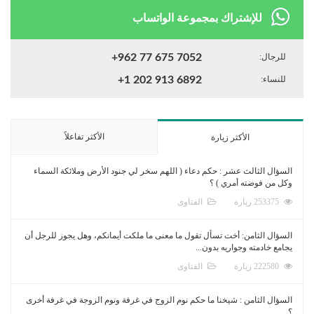
للإشتراك بمجموعة الواتساب
للرجال:
+962 77 675 7052
للنساء:
+1 202 913 6892
الأكثر تفاعلاً
الأكثر زيارة
السؤال الثالث عشر : حكم دعاء ( اللهم سخر لي جنود الأرض وملائكة السماء
وكل من فوضته أمري ) ؟
253375 زيارة
الفتاوى
السؤال الثامن: أخت تسأل تقول ما معنى ما ملكت أيمانكم، وهل يجوز للرجل أن
يجامع خادمته وجواريه بدون...
222580 زيارة
الفتاوى
السؤال الثامن : شيخنا ما حكم نوم الزوج في غرفة ونوم الزوجة في غرفة أخرى
؟