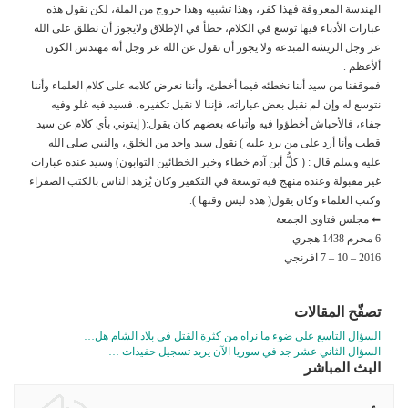
الهندسة المعروفة فهذا كفر، وهذا تشبيه وهذا خروج من الملة، لكن نقول هذه
عبارات الأدباء فيها توسع في الكلام، خطأ في الإطلاق ولايجوز أن نطلق على الله
عز وجل الريشه المبدعة ولا يجوز أن نقول عن الله عز وجل أنه مهندس الكون
ألأعظم .
فموقفنا من سيد أننا نخطئه فيما أخطئ، وأننا نعرض كلامه على كلام العلماء وأننا
نتوسع له وإن لم نقبل بعض عباراته، فإننا لا نقبل تكفيره، فسيد فيه غلو وفيه
جفاء، فالأحباش أخطؤوا فيه وأتباعه بعضهم كان يقول:( إيتوني بأي كلام عن سيد
قطب وأنا أرد على من يرد عليه ) نقول سيد واحد من الخلق، والنبي صلى الله
عليه وسلم قال : ( كلُّ أبن آدم خطاء وخير الخطائين التوابون) وسيد عنده عبارات
غير مقبولة وعنده منهج فيه توسعة في التكفير وكان يُزهد الناس بالكتب الصفراء
وكتب العلماء وكان يقول( هذه ليس وقتها ).
⬅ مجلس فتاوى الجمعة
6 محرم 1438 هجري
2016 – 10 – 7 افرنجي
تصفّح المقالات
السؤال التاسع على ضوء ما نراه من كثرة القتل في بلاد الشام هل…
السؤال الثاني عشر جد في سوريا الآن يريد تسجيل حفيدات …
البث المباشر