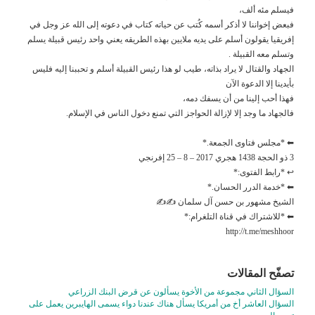
فيسلم مئه ألف،
فبعض إخواننا لا أذكر أسمه كُتب عن حياته كتاب في دعوته إلى الله عز وجل في
إفريقيا يقولون أسلم على يديه ملايين بهذه الطريقه يعني واحد رئيس قبيلة يسلم
وتسلم معه القبيلة .
الجهاد والقتال لا يراد بذاته، طيب لو هذا رئيس القبيلة أسلم و تحببنا إليه فليس
بأيدينا إلا الدعوة الآن
فهذا أحب إلينا من أن يسفك دمه،
فالجهاد ما وجد إلا لإزالة الحواجز التي تمنع دخول الناس في الإسلام.
⬅ *مجلس فتاوى الجمعة.*
3 ذو الحجة 1438 هجري 2017 – 8 – 25 إفرنجي
↩ *رابط الفتوى:*
⬅ *خدمة الدرر الحسان.*
الشيخ مشهور بن حسن آل سلمان ✍✍
⬅ *للاشتراك في قناة التلغرام:*
http://t.me/meshhoor
تصفّح المقالات
السؤال الثاني مجموعة من الأخوة يسألون عن قرض البنك الزراعي
السؤال العاشر أخ من أمريكا يسأل هناك عندنا دواء يسمى الهايبرين يعمل على