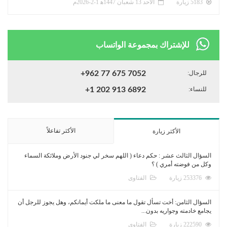
5183 زيارة
الأحد 13 شعبان 1447ﻫ 1-2-2026م
للإشتراك بمجموعة الواتساب
للرجال:
+962 77 675 7052
للنساء:
+1 202 913 6892
الأكثر تفاعلاً
الأكثر زيارة
السؤال الثالث عشر : حكم دعاء ( اللهم سخر لي جنود الأرض وملائكة السماء
وكل من فوضته أمري ) ؟
253376 زيارة
الفتاوى
السؤال الثامن: أخت تسأل تقول ما معنى ما ملكت أيمانكم، وهل يجوز للرجل أن
يجامع خادمته وجواريه بدون...
222590 زيارة
الفتاوى