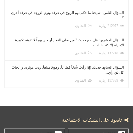
السؤال الثامن : شيخنا ما حكم نوم الزوج في غرفة ونوم الزوجة في غرفة أخرى
؟
212077 زيارة
الفتاوى
السؤال العشرين: هل صح حديث " من صلى الفجر أربعين يوماً لا تفوته تكبيرة
الإحرام إلا كتب الله له...
137218 زيارة
الفتاوى
السؤال السابع: حديث: (إذا رأيتَ شُحّاً مُطاعاً، وهوىً متبَعاً، ودنيا مؤثرة، وإعجابَ
كل ذي رأي...
117339 زيارة
الفتاوى
تابعونا على الشبكات الاجتماعية