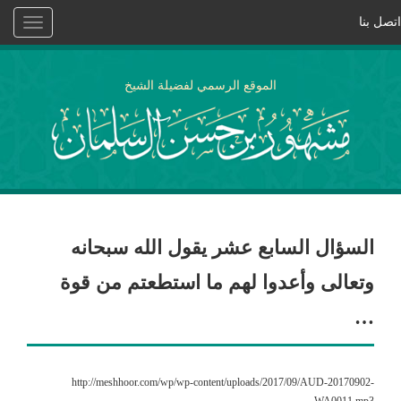
اتصل بنا
Toggle
vigation
الموقع الرسمي لفضيلة الشيخ
السؤال السابع عشر يقول الله سبحانه
وتعالى وأعدوا لهم ما استطعتم من قوة
…
http://meshhoor.com/wp/wp-content/uploads/2017/09/AUD-20170902-
WA0011.mp3