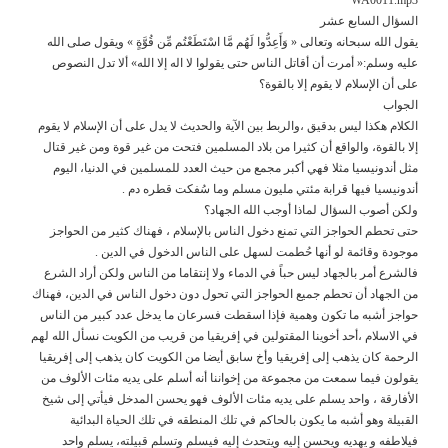
السؤال السابع عشر
يقول الله سبحانه وتعالى « وَأَعِدُّوا لَهُم مَّا اسْتَطَعْتُم مِّن قُوَّةٍ » ويقول صلى الله
عليه وسلم:« أمرت أن أقاتل الناس حتى يقولوا لا اله إلا الله» ألا تدل النصوص
على أن الإسلام لا يقوم إلا بالقوة؟
الجواب
الكلام هكذا ليس بدقيق ،والربط بين الآية والحديث لا يدل على أن الإسلام لا يقوم
إلا بالقوة، والواقع أن كثيرا من بلاد المسلمين فتحت من غير قوة ومن غير قتال
مثل أندونيسيا مثلا فهي أكبر مجمع من حيث العدد للمسلمين في الدنيا، اليوم
أندونيسيا فيها قرابة مئتي مليون مسلم وما سُفكت قطره دم .
ولكن أصوب السؤال لماذا أوجب الله الجهاد؟
حتى تحطم الحواجز التي تمنع دخول الناس بالإسلام ، فهناك كثير من الحواجز
موجودة وقائمة لو أنها حُطمت لسهل على الناس الدخول في الدين .
فالشرع أمر بالجهاد ليس حباً في الدماء ولا إنتقاما من الناس ولكن أراد الشرع
من الجهاد أن تحطم جميع الحواجز التي تحول دون دخول الناس في الدين، فهناك
حواجز أشبه ما تكون وهمية فإذا اسقطت فسرعان ما يدخل عدد كبير من الناس
في الاسلام ،أحد أخوينا المقتولين في إفريقيا من قريب من الكويت نسأل الله لهم
الرحمة كان يذهب إلى إفريقيا وأخ سابق أيضا من الكويت كان يذهب إلى إفريقيا
يقولون فيما سمعت من مجموعة من إخواننا أنه أسلم على يديه مئات الألوف من
الأفارقة ، واحد يسلم على يديه مئات الألوف فهو يحسن المدخل فيأتي إلى شيخ
القبيلة وهو أشبه ما يكون بالحاكم في تلك المنطقه في تلك الحياة البدائية
فيلاطفه و يهديه ويحسن إليه ويتحدث إليه فيسلم وتسلم قبيلته، يسلم واحد