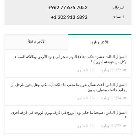
للرجال:
+962 77 675 7052
للنساء:
+1 202 913 6892
الأكثر تفاعلاً
الأكثر زيارة
السؤال الثالث عشر : حكم دعاء ( اللهم سخر لي جنود الأرض وملائكة السماء
وكل من فوضته أمري ) ؟
253372 زيارة
الفتاوى
السؤال الثامن: أخت تسأل تقول ما معنى ما ملكت أيمانكم، وهل يجوز للرجل أن
يجامع خادمته وجواريه بدون...
222554 زيارة
الفتاوى
السؤال الثامن : شيخنا ما حكم نوم الزوج في غرفة ونوم الزوجة في غرفة أخرى
؟
212072 زيارة
الفتاوى