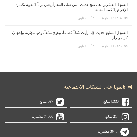
السؤال العشرين: هل صح حديث " من صلى الفجر أربعين يوماً لا تفوته تكبيرة
الإحرام إلا كتب الله له...
137214 زيارة
الفتاوى
السؤال السابع: حديث: (إذا رأيتَ شُحّاً مُطاعاً، وهوىً متبَعاً، ودنيا مؤثرة، وإعجابَ
كل ذي رأي...
117325 زيارة
الفتاوى
تابعونا على الشبكات الاجتماعية
9336 متابع
937 متابع
214 متابع
74900 مشترك
3045 مشترك