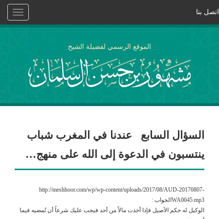
اتصل بنا
Toggle
vigation
الموقع الرسمي لفضيلة الشيخ
السؤال السابع عندنا في المغرب شباب
ينتسبون في الدعوة إلى الله على منهج…
http://meshhoor.com/wp/wp-content/uploads/2017/08/AUD-20170807-
WA0045.mp3الجواب :
الوكيل له حكم الأصيل فإذا أخذت مالاً من أحد فيجب عليك شرعاً أن تُمضيه فيما