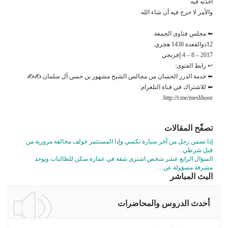
أخذته فيه
والأمر لا حرج فيه أن شاء الله.
⬅ مجلس فتاوى الجمعة.
12ذوالقعدة 1438 هجري.
2017 – 8 – 4 إفرنجي
↩ رابط الفتوى:
⬅ خدمة الدرر الحسان من مجالس الشيخ مشهور بن حسن آل سلمان.✍✍
⬅ للاشتراك في قناة التلغرام:
http://t.me/meshhoor
تصفّح المقالات
إذا تضمن رجل من آخر سيارة تكسي وإذا المستثمر خولف مخالفة مرورية من
قبل شرطي…
السؤال الرابع عشر شخص اشترى شقة في عمارة سكن للطالبات ويوجد
مشرفة مسؤولة عن…
البث المباشر
أحدث الدروس والمحاضرات