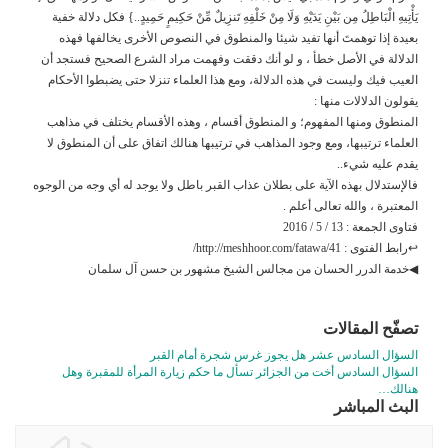
يَأْتِيهِ الْبَاطِلُ مِن بَيْنِ يَدَيْهِ وَلَا مِنْ خَلْفِهِ تَنزِيلٌ مِّنْ حَكِيمٍ حَمِيدٍ..} فكل دلالة خفية
بعيدة إذا توهمتَ أنها تفيد شيئا والمنطوق في النصوص الأخرى يخالفها فهذه
الدلالة في الأصل خطأ ، و لو أنك دققت وفهمت مراد الشرع الصحيح فستجد أن
العيب فيك وليست في هذه الدلالة، ومع هذا العلماء تنزلا حتى يضبطوا الأحكام
يقولون الدلالات منها :
المنطوق ومنها المفهوم؛ و المنطوق أقسام ، وهذه الأقسام يختلف في مذاهب
العلماء ترتيبها، ومع وجود المذاهب في ترتيبها هنالك اتفاق على أن المنطوق لا
يقدم عليه شيء..
فالإستدلال بهذه الآية على بطلان عذاب القبر باطل ولا يوجد له أي وجه من الوجوه
المعتبرة ، والله تعالى أعلم .
فتاوى الجمعة : 13 / 5 / 2016
↩رابط الفتوى : http://meshhoor.com/fatawa/41/
◀خدمة الدرر الحسان من مجالس الشيخ مشهور بن حسن آل سلمان
تصفّح المقالات
السؤال السادس عشر هل يجوز غرس شجرة أمام القبر
السؤال السادس أخت من الجزائر تسأل ما حكم زيارة المرأة للمقبرة وهل
هنالك…
البث المباشر