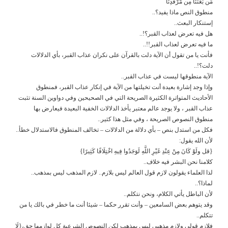
مَن بَعَثَنَا مِن مَّرْقَدِنَا
منطوق النص ماذا يفيد؟..
إستنكار البعث..
هل فيه تعرض لعذاب القبر؟!..
ما فيه تعرض لعذاب القبر!!..
فأنت يا من تقول أن الآية دلت بالقرآن على نكران عذاب القبر، بأي الدلالات
دلت؟!..
الآية منطوقها ليست في عذاب القبر..
وإذا وجد إشارة بعيدة أنت تخيلتها من الآية في إنكار عذاب القبر، فمنطوق
الأحاديث المتواترة الكثيرة الصريحة التي في الصحيحين وفي دواوين السنة تثبت
عذاب القبر ، ولا يوجد عالم معتبر يأخذ الدلالات الخفية البعيدة فيعارض بها
منطوق النصوص الصريحة ، وفي مثل هذا كثير..
فكل من استدل بنص – بأي دلالة من الدلالات – تخالف المنطوق فالاستدلال خطأ..
لأن الله يقول:
{قل ولَوْ كَانَ مِنْ عِنْدِ غَيْرِ اللَّهِ لَوَجَدُوا فِيهِ اخْتِلَافًا كَثِيرًا}
كلامنا نحن البشر فيه خلاف..
لذا العلماء يقولون لازم قول العالم ليس بلازم.. لازم المذهب ليس بمذهب..
لماذا؟..
لأن الباطل يأتي الكلام، ونحن نتكلم..
وقد يتوهم بعض السامعين – وأنت تقرر حكما – شيئا أنت ما خطر في بالك يا من
تتكلم..
فلازم قولي ولازم مذهبي ليس بمذهب لكن النصوص الشرعية كل لوازمها حق،{لَا