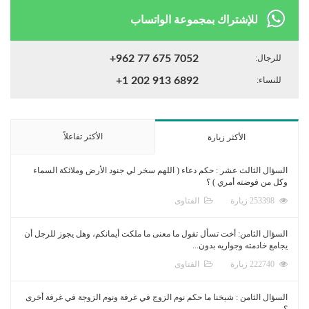
للإشتراك بمجموعة الواتساب
للرجال:
+962 77 675 7052
للنساء:
+1 202 913 6892
الأكثر تفاعلاً
الأكثر زيارة
السؤال الثالث عشر : حكم دعاء ( اللهم سخر لي جنود الأرض وملائكة السماء
وكل من فوضته أمري ) ؟
253398 زيارة
الفتاوى
السؤال الثامن: أخت تسأل تقول ما معنى ما ملكت أيمانكم، وهل يجوز للرجل أن
يجامع خادمته وجواريه بدون...
222740 زيارة
الفتاوى
السؤال الثامن : شيخنا ما حكم نوم الزوج في غرفة ونوم الزوجة في غرفة أخرى
؟