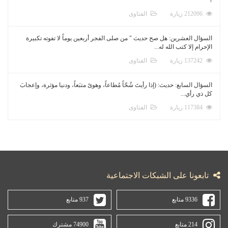
212096 زيارة
الفتاوى
السؤال العشرين: هل صح حديث " من صلى الفجر أربعين يوماً لا تفوته تكبيرة
الإحرام إلا كتب الله له...
137242 زيارة
الفتاوى
السؤال السابع: حديث: (إذا رأيتَ شُحّاً مُطاعاً، وهوىً متبَعاً، ودنيا مؤثرة، وإعجابَ
كل ذي رأي...
117384 زيارة
الفتاوى
تابعونا على الشبكات الاجتماعية
9336 متابع
937 متابع
214 متابع
74900 مشترك