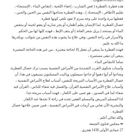
هذه فطرة ،الفطرة ( قص الشارب ، إعفاء اللحية ، انتقاص الماء ، الإستنجاء ،
تقليم الأظافر ، الإستحداد ) ، وهذه الفطرة تحتاجها النفس بين الحين والحين ،
ففعلها مرة واحدة على وجه مبرم لا تعود تلغي كونها فطرة .
خصال الفطرة، لما الإنسان يقلم أظفاره أو يجز شاربه أو يعفو لحيته أو ينتقص
الماء أو يستحد ( يزيل شعر العانة ) أو ينتف الإبط ، فهذه كلها لها من الحكم
والأسرار في راحة النفس ،وفي علاج ما يشوب هذه النفس من شوائب ،ويكدرها
ما الله به عليم .
فهذه الفطرة ما ينبغي أن تفعل إلا لحاجة معتبرة ، من غير هذه الحاجة المعتبرة
ينبغي أن تبقى مستمرة ،
تماما كانتقاص الماء .
وأسباب شكوى الغرب الشديدة من الأمراض النفسية بسبب ترك خصال الفطرة،
وشاءوا أم أبوا ذهبوا أو جاءوا سيصلون وياليت المسلمون يسبقون في هذا، أن
خصال الفطرة من الأسباب المريحة للنفس، أسباب لعلاج الأمراض النفسية ،
وأسباب علاج الأمراض النفسية القرآن ،والعسل فيه شفاء للناس ، القرآن فيه
شفاء لما في الصدور ، هو عمى على الكفار ، فهذه أسباب مريحة جدا .
لذا المسلم المريض والمسلم الفقير تجده في راحة لا تجدها عند الكفار .
والبشرية الآن تعاني من أزمات في الأمراض النفسية ، فمن ضمن علاجها خصال
الفطرة .
والله تعالى أعلم .
⬅ مجلس فتاوى الجمعة
27 جمادى الأولى 1438 هجري .