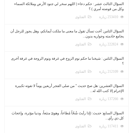
السؤال الثالث عشر : حكم دعاء ( اللهم سخر لي جنود الأرض وملائكة السماء
وكل من فوضته أمري ) ؟
253410 زيارة
الفتاوى
السؤال الثامن: أخت تسأل تقول ما معنى ما ملكت أيمانكم، وهل يجوز للرجل أن
يجامع خادمته وجواريه بدون...
222824 زيارة
الفتاوى
السؤال الثامن : شيخنا ما حكم نوم الزوج في غرفة ونوم الزوجة في غرفة أخرى
؟
212109 زيارة
الفتاوى
السؤال العشرين: هل صح حديث " من صلى الفجر أربعين يوماً لا تفوته تكبيرة
الإحرام إلا كتب الله له...
137266 زيارة
الفتاوى
السؤال السابع: حديث: (إذا رأيتَ شُحّاً مُطاعاً، وهوىً متبَعاً، ودنيا مؤثرة، وإعجابَ
كل ذي رأي...
117411 زيارة
الفتاوى