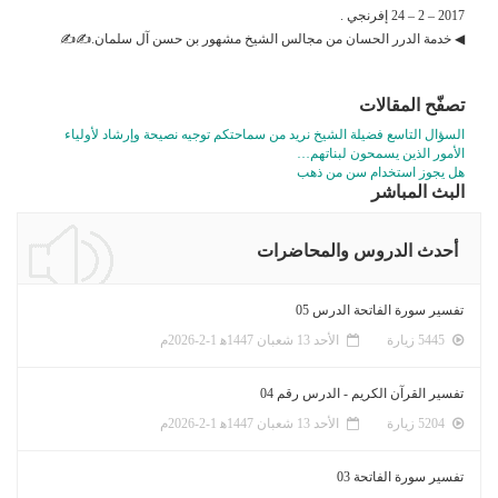
2017 – 2 – 24 إفرنجي .
◀ خدمة الدرر الحسان من مجالس الشيخ مشهور بن حسن آل سلمان.✍✍
تصفّح المقالات
السؤال التاسع فضيلة الشيخ نريد من سماحتكم توجيه نصيحة وإرشاد لأولياء
الأمور الذين يسمحون لبناتهم…
هل يجوز استخدام سن من ذهب
البث المباشر
أحدث الدروس والمحاضرات
تفسير سورة الفاتحة الدرس 05
5445 زيارة
الأحد 13 شعبان 1447ﻫ 1-2-2026م
تفسير القرآن الكريم - الدرس رقم 04
5204 زيارة
الأحد 13 شعبان 1447ﻫ 1-2-2026م
تفسير سورة الفاتحة 03