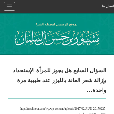
اتصل بنا
Toggle
vigation
الموقع الرسمي لفضيلة الشيخ
السؤال السابع هل يجوز للمرأة الإستحداد
بإزالة شعر العانة بالليزر عند طبيبة مرة
واحدة…
http://meshhoor.com/wp/wp-content/uploads/2017/02/AUD-20170225-
WA0010.mp3الجواب :