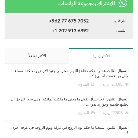
للإشتراك بمجموعة الواتساب
للرجال:
+962 77 675 7052
للنساء:
+1 202 913 6892
الأكثر تفاعلاً
الأكثر زيارة
السؤال الثالث عشر : حكم دعاء ( اللهم سخر لي جنود الأرض وملائكة السماء
وكل من فوضته أمري ) ؟
253382 زيارة
الفتاوى
السؤال الثامن: أخت تسأل تقول ما معنى ما ملكت أيمانكم، وهل يجوز للرجل أن
يجامع خادمته وجواريه بدون...
222628 زيارة
الفتاوى
السؤال الثامن : شيخنا ما حكم نوم الزوج في غرفة ونوم الزوجة في غرفة أخرى
؟