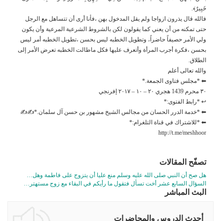
خَبِيرٌ﴾.
فالله قال يذرون ازواجا ولم يقل المدخول بهن ،فأنا أرى أن تتساهل مع الرجل
حتى تمكنه من أن يعني كما يقولون لكن بالشروط الشرعية المرعية وأن يكون
ولي الأمر حصيفاً حاضراً، وتطويل الخطبه ليس بحسن ،تطويل الخطبه أمر ليس
بحسن ،فكرة أجرب المرأة وأتعرف عليها فكل ماطالت الخطبه تعرض الأمر إلى
الطلاق.
والله تعالى أعلم
⬅ *مجلس فتاوى الجمعة.*
٣٠ محرم 1439 هجري ٢٠ – ١٠ – ٢٠١٧ إفرنجي
↩ *رابط الفتوى:*
⬅ *خدمة الدرر الحسان من مجالس الشيخ مشهور بن حسن آل سلمان.*✍✍
⬅ *للاشتراك في قناة التلغرام:*
http://t.me/meshhoor
تصفّح المقالات
هل صح أن النبي صلى الله عليه وسلم منع عليا أن يتزوج على فاطمة وهل…
السؤال السابع عشر أخت تسأل فتقول ما رأيكم في البقاء مع زوج مستهتر…
البث المباشر
أحدث الدروس والمحاضرات