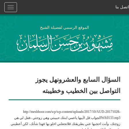
اتصل بنا
Toggle
vigation
الموقع الرسمي لفضيلة الشيخ
السؤال السابع والعشرونهل يجوز
التواصل بين الخطيب وخطيبته
http://meshhoor.com/wp/wp-content/uploads/2017/10/AUD-20171028-
WA0133.mp3الجواب:قل لأبيها ياعمي ابنتك حبيبتي وهي زوجتي ،فقل لي هي
زوجتك، وأنت احجبها عني بطريقتك فلاتجعلني اخلو بها فهذا شأنك، لكن أعطيني