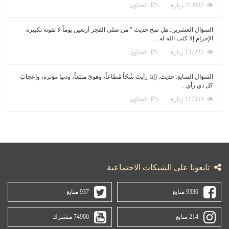
212082 زيارة
الفتاوى
السؤال العشرين: هل صح حديث " من صلى الفجر أربعين يوماً لا تفوته تكبيرة
الإحرام إلا كتب الله له...
137222 زيارة
الفتاوى
السؤال السابع: حديث: (إذا رأيتَ شُحّاً مُطاعاً، وهوىً متبَعاً، ودنيا مؤثرة، وإعجابَ
كل ذي رأي...
117353 زيارة
الفتاوى
تابعونا على الشبكات الاجتماعية
9336 متابع
937 متابع
214 متابع
74900 مشترك