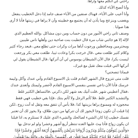
راحتي كي أتكلم معها وأراها.
وأنا أنصح الأباء كذلك .
وأنا أعيب على الأباء، فهناك صنفين من الآباء صنف جامد إذا دخل الخطيب ينفعل
ويغضب وينزعج وما يأذن له أن يجتمع مع خطيبته وأن لا يراها في زينتها فأنا لا أرى
هذا صوابا .
وصنف ثاني راخي الأمور من دون حساب ومن دون مشاكل ،والله العظيم الذي
لاإله إلا هو جائني شاب مرة قال خطبت بنت صاحبة دين وأهلها ناس طيبين
ومحترمين ومحافظين ورجوت أباها مرات وكرات حتى تطلع معي ،فبعد رجاء كثير
وكلام كثير طلعت معي ،قال خرجت بكرا وعادت ثيبا، طلعت معي بكر ورجعت
ليست بكرا، قال الآن الشيطان يوسوس لي أن أتركها ،قال الشيطان يقول لي
أتركها التي قبلت معك تقبل مع غيرك،
فبماذا تنصحني؟
قلت متى تتزوج قال الشهر القادم قلت بل الاسبوع القادم وآتي عندك وآكل وليمة
عرسك فأنا الآن داعي نفسي بنفسي الاسبوع القادم لأحضر وليمتك وأتغدى عندك
،فقال أعطيني شهر ،قلت أتيك بعد شهر لكن ذكرني ،فالتساهل الكثير غلط
والتشديد الكثير غلط ،فلا تُأثم الرجل ولا تُأثم بنتك ،فإذا بقي خطيب فهي فقط
محجوزه له وممنوع يراها بزينتها كذا ،فلا بأس أن تتفق معه وتقل له أنت زوج ،لكن
إذا قبلت أن تكون زوجا لايجوز لك أن تتركها من دون طلاق، ولا يجوز لك أن تعتبر
نفسك خطيب إذا كان الشيء لصالحك والشيء الذي عليك لا تستلزم به، اذا قبلنا
ان يكون زواج فأذا مِتَ عليها العده تنتظر أربع أشهر وعشرا ولو لم تدخل بها
﴿وَالَّذِينَ يُتَوَفَّوْنَ مِنْكُمْ وَيَذَرُونَ أَزْوَاجًا يَتَرَبَّصْنَ بِأَنْفُسِهِنَّ أَرْبَعَةَ أَشْهُرٍ وَعَشْرًا فَإِذَا
بَلَغْنَ أَجَلَهُنَّ فَلَا جُنَاحَ عَلَيْكُمْ فِيمَا فَعَلْنَ فِي أَنْفُسِهِنَّ بِالْمَعْرُوفِ وَاللَّهُ بِمَا تَعْمَلُونَ