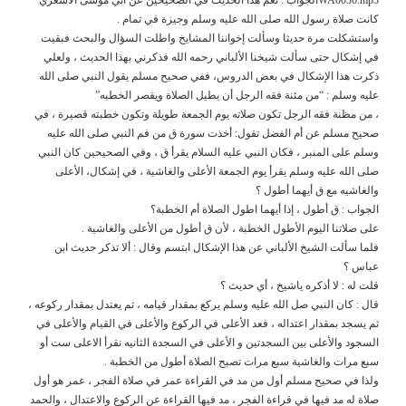
كانت صلاة رسول الله صلى الله عليه وسلم وجيزة في تمام .
واستشكلت مرة حديثا وسألت إخواننا المشايخ واطلت السؤال والبحث فبقيت
في إشكال حتى سألت شيخنا الألباني رحمه الله فذكرني بهذا الحديث ، ولعلي
ذكرت هذا الإشكال في بعض الدروس، ففي صحيح مسلم يقول النبي صلى الله
عليه وسلم : “من مئنة فقه الرجل أن يطيل الصلاة ويقصر الخطبه”
، من مظنة فقه الرجل تكون صلاته يوم الجمعة طويلة وتكون خطبته قصيرة ، في
صحيح مسلم عن أم الفضل تقول: أخذت سورة ق من فم النبي صلى الله عليه
وسلم على المنبر ، فكان النبي عليه السلام يقرأ ق ، وفي الصحيحين كان النبي
صلى الله عليه وسلم يقرأ يوم الجمعة الأعلى والغاشية ، في إشكال، الأعلى
والغاشيه مع ق أيهما أطول ؟
الجواب : ق أطول ، إذا أيهما اطول الصلاة أم الخطبة؟
على صلاتنا اليوم الأطول الخطبة ، لأن ق أطول من الأعلى والغاشية .
فلما سألت الشيخ الألباني عن هذا الإشكال ابتسم وقال : ألا تذكر حديث ابن
عباس ؟
قلت له : لا أذكره ياشيخ ، أي حديث ؟
قال : كان النبي صل الله عليه وسلم يركع بمقدار قيامه ، ثم يعتدل بمقدار ركوعه ،
ثم يسجد بمقدار اعتداله ، فعد الأعلى في الركوع والأعلى في القيام والأعلى في
السجود والأعلى بين السجدتين و الأعلى في السجدة الثانيه نقرأ الاعلى ست أو
سبع مرات والغاشية سبع مرات تصبح الصلاة أطول من الخطبة .
ولذا في صحيح مسلم أول من مد في القراءة عمر في صلاة الفجر ، عمر هو أول
صلاة له مد فيها في قراءة الفجر ، مد فيها القراءة عن الركوع والاعتدال ، والحمد