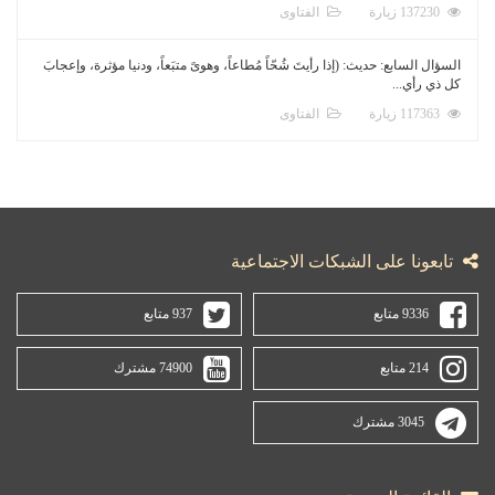
137230 زيارة
الفتاوى
السؤال السابع: حديث: (إذا رأيتَ شُحّاً مُطاعاً، وهوىً متبَعاً، ودنيا مؤثرة، وإعجابَ
كل ذي رأي...
117363 زيارة
الفتاوى
تابعونا على الشبكات الاجتماعية
9336 متابع
937 متابع
214 متابع
74900 مشترك
3045 مشترك