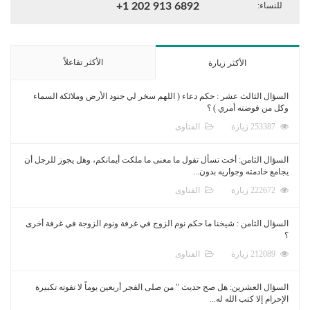
للنساء:
+1 202 913 6892
الأكثر تفاعلاً
الأكثر زيارة
السؤال الثالث عشر : حكم دعاء ( اللهم سخر لي جنود الأرض وملائكة السماء
وكل من فوضته أمري ) ؟
253387 زيارة
الفتاوى
السؤال الثامن: أخت تسأل تقول ما معنى ما ملكت أيمانكم، وهل يجوز للرجل أن
يجامع خادمته وجواريه بدون...
222672 زيارة
الفتاوى
السؤال الثامن : شيخنا ما حكم نوم الزوج في غرفة ونوم الزوجة في غرفة أخرى
؟
212089 زيارة
الفتاوى
السؤال العشرين: هل صح حديث " من صلى الفجر أربعين يوماً لا تفوته تكبيرة
الإحرام إلا كتب الله له...