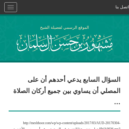
اتصل بنا
Toggle
vigation
الموقع الرسمي لفضيلة الشيخ
السؤال السابع يدعي أحدهم أن على
المصلي أن يساوي بين جميع أركان الصلاة
…
http://meshhoor.com/wp/wp-content/uploads/2017/03/AUD-20170304-
WA0036.mp3الجواب : نعم هذا الحديث في الصحيحين عن أبي موسى الأشعري