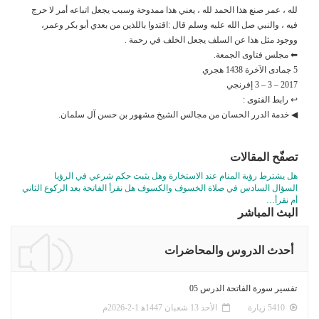
لله ، عمر صنع هذا الحمد لله ، يعني هذا ممدوحة وسبب يجعل اتباعه أمر لا حرج
فيه ، والنبي صل الله عليه وسلم قال :اقتدوا باللذين من بعدي أبو بكر وعمر،
ووجود مثل هذا عن السلف يجعل الخلف في رحمة .
⬅ مجلس فتاوى الجمعة.
5 جمادى الآخرة 1438 هجري
2017 – 3 – 3 إفرنجي
↩ رابط الفتوى :
◀ خدمة الدرر الحسان من مجالس الشيخ مشهور بن حسن آل سلمان.
تصفّح المقالات
هل يشترط رؤية المنام عند الاستخارة وهل يثبت حكم شرعي في الرؤيا
السؤال السادس في صلاة الخسوف والكسوف هل نقرأ الفاتحة بعد الركوع الثاني
أم نقرأ…
البث المباشر
أحدث الدروس والمحاضرات
تفسير سورة الفاتحة الدرس 05
5410 زيارة
الأحد 13 شعبان 1447ﻫ 1-2-2026م