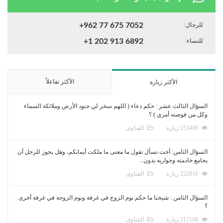
للرجال:
+962 77 675 7052
للنساء:
+1 202 913 6892
الأكثر تفاعلاً
الأكثر زيارة
السؤال الثالث عشر : حكم دعاء ( اللهم سخر لي جنود الأرض وملائكة السماء
وكل من فوضته أمري ) ؟
253409 زيارة
الفتاوى
السؤال الثامن: أخت تسأل تقول ما معنى ما ملكت أيمانكم، وهل يجوز للرجل أن
يجامع خادمته وجواريه بدون...
222816 زيارة
الفتاوى
السؤال الثامن : شيخنا ما حكم نوم الزوج في غرفة ونوم الزوجة في غرفة أخرى
؟
212108 زيارة
الفتاوى