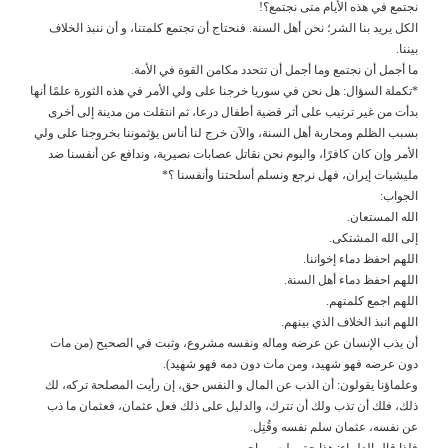
نجتمع في هذه الأيام متى نجتمع؟!
الكل يريد بنا الشر؛ نحن أهل السنة. فنحتاج أن تجتمع كلمتنا، و أن ننبذ الخلاف
بيننا.
ما أجمل أن نجتمع وما أجمل أن تتحدد مكامن القوة في الأمة.
*تكملة السؤال: هل نحن في سوريا خرجنا على ولي الأمر في هذه الثورة علمًا أنها
بدأت من غير ترتيب على أثر قضية أطفال درعا، ثم انتقلت من مدينة إلى أخرى
بسبب الظلم ومحاربة أهل السنة، والآن خرج لنا أناس يؤثموننا بخروجنا على ولي
الأمر وإن كان كافرًا، واليوم نحن نقاتل عصابات نصيرية، وندافع عن أنفسنا ضد
مليشيات إيران، فهل نرجع ونسلم أسلحتنا وأنفسنا ؟*
الجواب:
الله المستعان.
إلى الله المشتكى.
اللهم احفظ دماء إخواننا.
اللهم احفظ دماء أهل السنة.
اللهم اجمع كلمتهم.
اللهم انبذ الخلاف الذي بينهم.
أن يذب الإنسان عن عرضه وماله ونفسه مشروع، وثبت في الصحيح (من مات
دون عرضه فهو شهيد، ومن مات دون دمه فهو شهيد).
وعلماؤنا يقولون: أن الذب عن المال و النفس حق، إن رأيت المصلحة تركه، لك
ذلك، فلك أن تذب ولك أن تترك، والدليل على ذلك فعل عثمان، فعثمان ما ذب
عن نفسه، عثمان سلم نفسه وقُتِل.
فلذا قال العلماء: هذا حق وليس واجب.