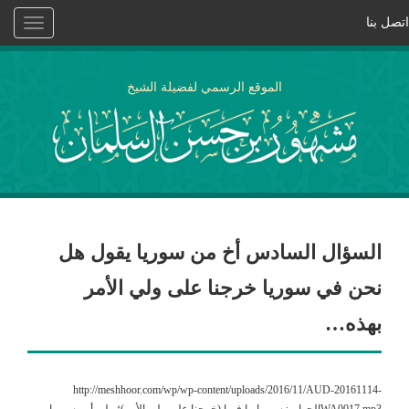
اتصل بنا
Toggle
vigation
الموقع الرسمي لفضيلة الشيخ
السؤال السادس أخ من سوريا يقول هل
نحن في سوريا خرجنا على ولي الأمر
بهذه…
http://meshhoor.com/wp/wp-content/uploads/2016/11/AUD-20161114-
WA0017.mp3الجواب: سوريا ما فيها (خرجنا على ولي الأمر)؛ ولي أمر سوريا