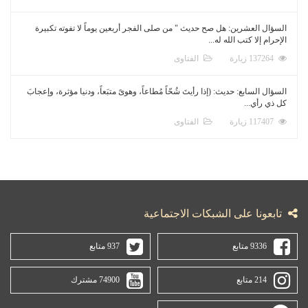
السؤال العشرين: هل صح حديث " من صلى الفجر أربعين يوماً لا تفوته تكبيرة
الإحرام إلا كتب الله له...
137264 زيارة
الفتاوى
السؤال السابع: حديث: (إذا رأيتَ شُحّاً مُطاعاً، وهوىً متبَعاً، ودنيا مؤثرة، وإعجابَ
كل ذي رأي...
117407 زيارة
الفتاوى
تابعونا على الشبكات الاجتماعية
9336 متابع
937 متابع
214 متابع
74900 مشترك