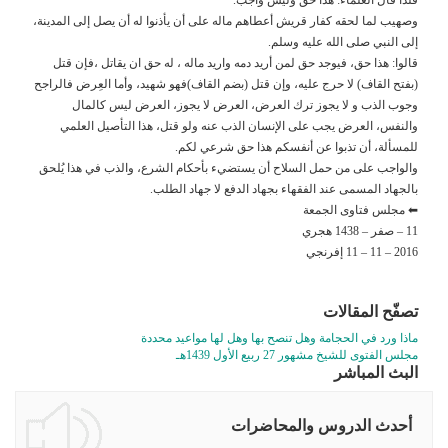
وصهيب لما لحقه كفار قريش أعطاهم ماله على أن يأذنوا له أن يصل إلى المدينة،
إلى النبي صلى الله عليه وسلم.
قالوا: هذا حق، فيوجد حق لمن أريد دمه واريد ماله ، له حق ان يقاتل ،فإن قتل
(بفتح القاف) لا حرج عليه، وإن قتل (بضم القاف)فهو شهيد، وأما العِرض فالراجح
وجوب الذب و لا يجوز ترك العرض، العرض لا يجوز، العرض ليس كالمال
والنفس، العرض يجب على الإنسان الذب عنه ولو قتل، هذا التأصيل العلمي
للمسألة، أن تذبوا عن أنفسكم هذا حق شرعي لكم.
والواجب على من حمل السلاح أن يستضيء بأحكام الشرع، والذب في هذا يُلحق
بالجهاد المسمى عند الفقهاء بجهاد الدفع لا جهاد الطلب.
⬅ مجلس فتاوى الجمعة
11 – صفر – 1438 هجري
2016 – 11 – 11 إفرنجي
تصفّح المقالات
ماذا ورد في الحجامة وهل تنصح بها وهل لها مواعيد محددة
مجلس الفتوى للشيخ مشهور 27 ربيع الأول 1439هـ
البث المباشر
أحدث الدروس والمحاضرات