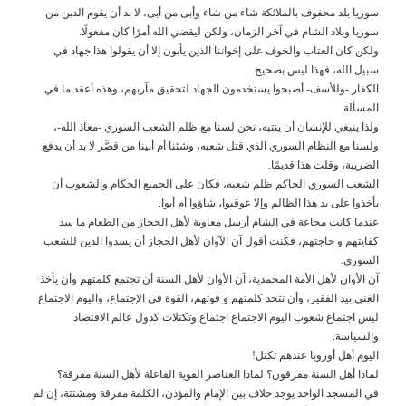
سوريا بلد محفوف بالملائكة شاء من شاء وأبى من أبى، لا بد أن يقوم الدين من
سوريا وبلاد الشام في آخر الزمان، ولكن ليقضي الله أمرًا كان مفعولًا.
ولكن كان العتاب والخوف على إخواننا الذين يأبون إلا أن يقولوا هذا جهاد في
سبيل الله، فهذا ليس بصحيح.
الكفار -وللأسف- أصبحوا يستخدمون الجهاد لتحقيق مآربهم، وهذه أعقد ما في
المسألة.
ولذا ينبغي للإنسان أن ينتبه، نحن لسنا مع ظلم الشعب السوري -معاذ الله-،
ولسنا مع النظام السوري الذي قتل شعبه، وشئنا أم أبينا من قصَّر لا بد أن يدفع
الضريبة، وقلت هذا قديمًا.
الشعب السوري الحاكم ظلم شعبه، فكان على الجميع الحكام والشعوب أن
يأخذوا على يد هذا الظالم وإلا عوقبوا، شاؤوا أم أبوا.
عندما كانت مجاعة في الشام أرسل معاوية لأهل الحجاز من الطعام ما سد
كفايتهم و حاجتهم، فكنت أقول آن الآوان لأهل الحجاز أن يسدوا الدين للشعب
السوري.
آن الأوان لأهل الأمة المحمدية، آن الأوان لأهل السنة أن تجتمع كلمتهم وأن يأخذ
الغني بيد الفقير، وأن تتحد كلمتهم و قوتهم، القوة في الإجتماع، واليوم الاجتماع
ليس اجتماع شعوب اليوم الاجتماع اجتماع وتكتلات كدول عالم الاقتصاد
والسياسة.
اليوم أهل أوروبا عندهم تكتل!
لماذا أهل السنة مفرقون؟ لماذا العناصر القوية الفاعلة لأهل السنة مفرقة؟
في المسجد الواحد يوجد خلاف بين الإمام والمؤذن، الكلمة مفرقة ومشتتة، إن لم