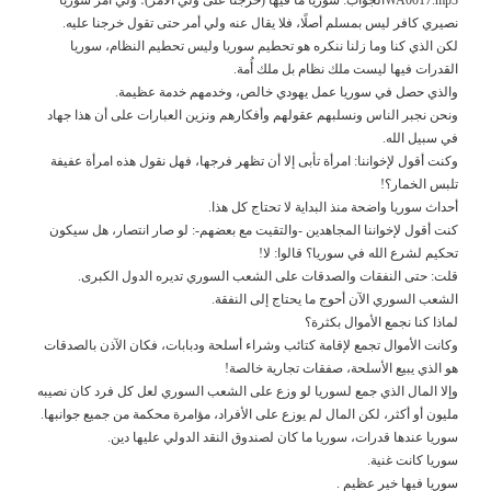
نصيري كافر ليس بمسلم أصلًا، فلا يقال عنه ولي أمر حتى تقول خرجنا عليه.
لكن الذي كنا وما زلنا ننكره هو تحطيم سوريا وليس تحطيم النظام، سوريا
القدرات فيها ليست ملك نظام بل ملك أُمة.
والذي حصل في سوريا عمل يهودي خالص، وخدمهم خدمة عظيمة.
ونحن نجبر الناس ونسلبهم عقولهم وأفكارهم ونزين العبارات على أن هذا جهاد
في سبيل الله.
وكنت أقول لإخواننا: امرأة تأبى إلا أن تظهر فرجها، فهل نقول هذه امرأة عفيفة
تلبس الخمار؟!
أحداث سوريا واضحة منذ البداية لا تحتاج كل هذا.
كنت أقول لإخواننا المجاهدين -والتقيت مع بعضهم-: لو صار انتصار، هل سيكون
تحكيم لشرع الله في سوريا؟ قالوا: لا!
قلت: حتى النفقات والصدقات على الشعب السوري تديره الدول الكبرى.
الشعب السوري الآن أحوج ما يحتاج إلى النفقة.
لماذا كنا نجمع الأموال بكثرة؟
وكانت الأموال تجمع لإقامة كتائب وشراء أسلحة ودبابات، فكان الآذن بالصدقات
هو الذي يبيع الأسلحة، صفقات تجارية خالصة!
وإلا المال الذي جمع لسوريا لو وزع على الشعب السوري لعل كل فرد كان نصيبه
مليون أو أكثر، لكن المال لم يوزع على الأفراد، مؤامرة محكمة من جميع جوانبها.
سوريا عندها قدرات، سوريا ما كان لصندوق النقد الدولي عليها دين.
سوريا كانت غنية.
سوريا فيها خير عظيم .