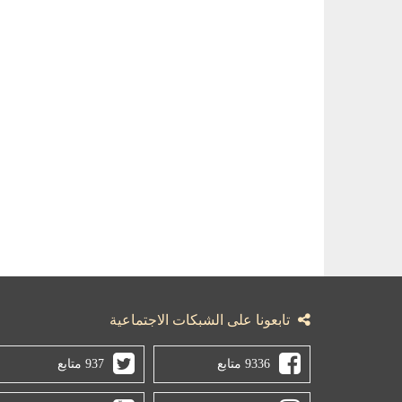
تابعونا على الشبكات الاجتماعية
9336 متابع
937 متابع