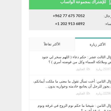
للإشتراك بمجموعة الواتساب
+962 77 675 7052
جال:
+1 202 913 6892
ساء:
الأكثر تفاعلاً
الأكثر زيارة
ال الثالث عشر : حكم دعاء ( اللهم سخر لي جنود
ض وملائكة السماء وكل من فوضته أمري ) ؟
الفتاوى
ال الثامن: أخت تسأل تقول ما معنى ما ملكت أيمانكم،
يجوز للرجل أن يجامع خادمته وجواريه بدون...
الفتاوى
ال الثامن : شيخنا ما حكم نوم الزوج في غرفة ونوم
جة في غرفة أخرى ؟