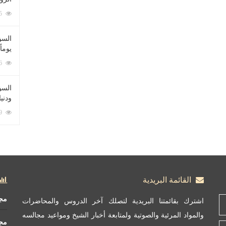
212075 زيارة
السؤ
يوماً
137216 زيارة
السؤا
ودني
117329 زيارة
القائمة البريدية
مج
اشترك بقائمتنا البريدية لتصلك آخر الدروس والمحاضرات
والمواد المرئية والصوتية ولمتابعة أخبار الشيخ ومواعيد مجالسه
مج