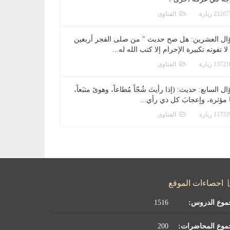
الفتاوى
ال العشرين: هل صح حديث " من صلى الفجر أربعين
 لا تفوته تكبيرة الإحرام إلا كتب الله له...
الفتاوى
ل السابع: حديث: (إذا رأيتَ شُحّاً مُطاعاً، وهوىً متبَعاً،
ا مؤثرة، وإعجابَ كل ذي رأي...
الفتاوى
احصاءات الموقع
موع الدروس:
1516
موع المحاضرات:
200