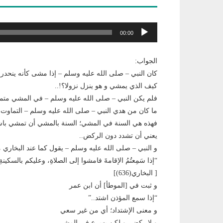
مشغل
00:00
الصوت
الجواب:
كان النبي – صلى الله عليه وسلم – إذا مشى كأنه ينحد
كيف الذي يمشي و هو ينزل نزولا؟!..
فلم يكن النبي – صلى الله عليه وسلم – في المشي متماو
ما كان من هدي النبي – صلى الله عليه وسلم – التماوت(!
فهذه هي السنة في المشي؛ السنة بالمشي أن تمشي باشت
يعني أن تشدد دون الركض..
و النبي – صلى الله عليه وسلم – يقول كما عند البخاري
“إذا سَمِعتُمُ الإقامةَ فامشوا إلى الصلاةِ، وعليكم بالسكينةِ وال
[ البخاري(636)]
و ثبت في [الموطأ] أن ابن عمر
“إذا سمع المؤذن اشتد..”
و معنى الإشتداد؛ أي من غير سعي
و لا ركض، و لكن يسرع في المشي..