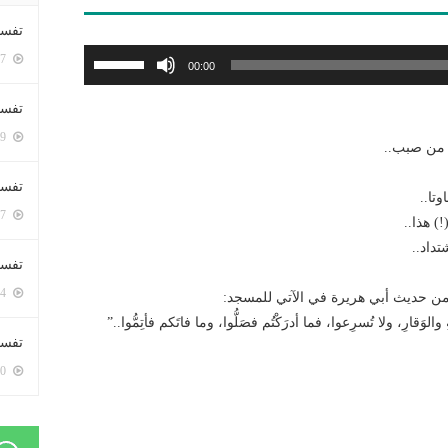
تفسي
استخدم
5397 زيارة
00:00
مفاتيح
الأسهم
تفسي
أعلى/
5159 زيارة
ر من صبب..
أسفل
لزيادة
تفسير
تا..
أو
5177 زيارة
) هذا..
خفض
داد..
مستوى
تفسير
الصوت.
5064 زيارة
 من حديث أبي هريرة في الآتي للمسجد:
وَقارِ، ولا تُسرِعوا، فما أدرَكْتُم فصَلُّوا، وما فاتَكم فأتِمُّوا..”
تفسير 
5180 زيارة