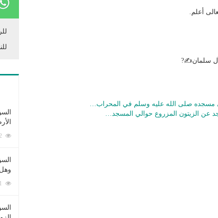
الى أعلم.
للر
للن
آل سلمان✍?
ي مسجده صلى الله عليه وسلم في المحراب…
السؤ
اجد عن الزيتون المزروع حوالي المسجد…
الأر
253372 زيارة
السؤ
وهل 
222561 زيارة
السؤ
الزو