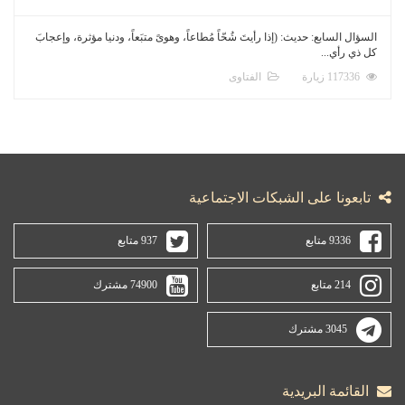
السؤال السابع: حديث: (إذا رأيتَ شُحّاً مُطاعاً، وهوىً متبَعاً، ودنيا مؤثرة، وإعجابَ
كل ذي رأي...
117336 زيارة
الفتاوى
تابعونا على الشبكات الاجتماعية
9336 متابع
937 متابع
214 متابع
74900 مشترك
3045 مشترك
القائمة البريدية