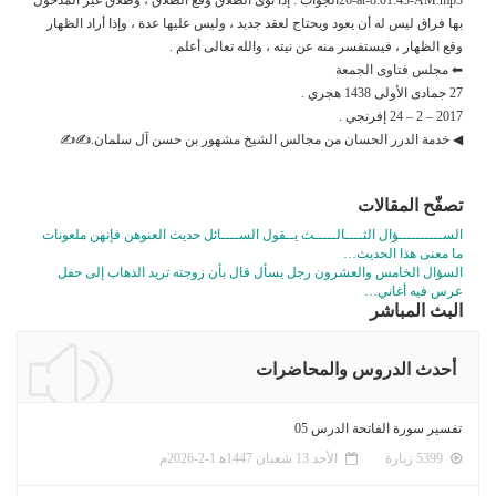
بها فراق ليس له أن يعود ويحتاج لعقد جديد ، وليس عليها عدة ، وإذا أراد الظهار
وقع الظهار ، فيستفسر منه عن نيته ، والله تعالى أعلم .
⬅ مجلس فتاوى الجمعة
27 جمادى الأولى 1438 هجري .
2017 – 2 – 24 إفرنجي .
◀ خدمة الدرر الحسان من مجالس الشيخ مشهور بن حسن آل سلمان.✍✍
تصفّح المقالات
الســــــــــؤال الثــــالـــــث يــقول الســــائل حديث العنوهن فإنهن ملعونات
ما معنى هذا الحديث…
السؤال الخامس والعشرون رجل يسأل قال بأن زوجته تريد الذهاب إلى حفل
عرس فيه أغاني…
البث المباشر
أحدث الدروس والمحاضرات
تفسير سورة الفاتحة الدرس 05
5399 زيارة
الأحد 13 شعبان 1447ﻫ 1-2-2026م