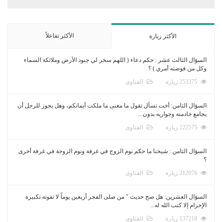
الأكثر تفاعلاً
الأكثر زيارة
السؤال الثالث عشر : حكم دعاء ( اللهم سخر لي جنود الأرض وملائكة السماء
وكل من فوضته أمري ) ؟
253375 زيارة
الفتاوى
السؤال الثامن: أخت تسأل تقول ما معنى ما ملكت أيمانكم، وهل يجوز للرجل أن
يجامع خادمته وجواريه بدون...
222575 زيارة
الفتاوى
السؤال الثامن : شيخنا ما حكم نوم الزوج في غرفة ونوم الزوجة في غرفة أخرى
؟
212076 زيارة
الفتاوى
السؤال العشرين: هل صح حديث " من صلى الفجر أربعين يوماً لا تفوته تكبيرة
الإحرام إلا كتب الله له...
137218 زيارة
الفتاوى