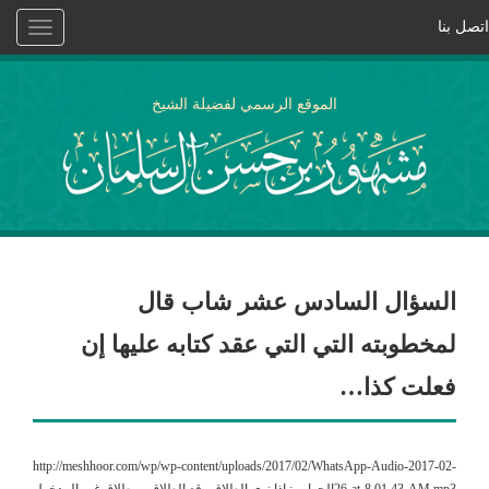
اتصل بنا
Toggle
vigation
الموقع الرسمي لفضيلة الشيخ
السؤال السادس عشر شاب قال
لمخطوبته التي التي عقد كتابه عليها إن
فعلت كذا…
http://meshhoor.com/wp/wp-content/uploads/2017/02/WhatsApp-Audio-2017-02-
26-at-8.01.43-AM.mp3الجواب : إذا نوى الطلاق وقع الطلاق ، وطلاق غير المدخول