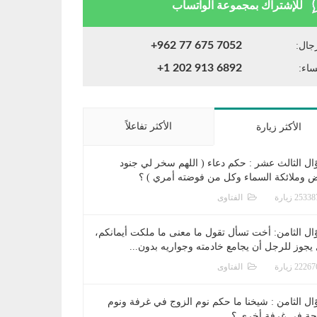
للإشتراك بمجموعة الواتساب
+962 77 675 7052
جال:
+1 202 913 6892
ساء:
الأكثر تفاعلاً
الأكثر زيارة
ال الثالث عشر : حكم دعاء ( اللهم سخر لي جنود
ض وملائكة السماء وكل من فوضته أمري ) ؟
الفتاوى
ال الثامن: أخت تسأل تقول ما معنى ما ملكت أيمانكم،
يجوز للرجل أن يجامع خادمته وجواريه بدون...
الفتاوى
ال الثامن : شيخنا ما حكم نوم الزوج في غرفة ونوم
جة في غرفة أخرى ؟