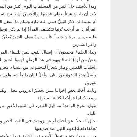
وهذا للأسف حالُ كثيرٍ من المسلماتِ اليوم. كثيرٌ من المسلم
لا بد أن تلبسَ شيئاً يغطي قدميها. والأحسنُ أن تلبسَ شيئاً س
أم سلمةَ لما ذكرَ النبيُّ صلى الله عليه وسلم ما أسفلَ ال
المرأةُ إذا ما أرخت ثَوبَها تتكشف. المرأةُ إذا لم يكن ثوب
عليه وسلم: يرخينَ شبراً. فأم سلمةَ تقول: الشبرُ يّمكنُ 
وذكر الشبرين.
ولذا، العلماءُ مجمعونَ أن إسبالَ الثوبِ ليس للنساء. المر
بعضُ من أزاغَ الله قلوبهم في هذا الزمانِ فهموا الشبرَ 
الجلباب القصير. وصارَ شعاراً لمجموعةٍ من النساء. معروفاتٌ
وأصلُ هذهِ الدعوةَ من لبنان، وأهلُ لبنان دائماً يتساهلونَ ب
شبرين.
وتابت أختُ بعضِ إخواننا ممن يحضرُ الدروس معنا – وهُنا 
وصعِقتُ لما قرأتُ الكتابةَ المطولة.
تقول: تخرجُ الواحدةُ منا قبلَ الفجر، في الثلثِ الأخيرِ من 
الليل.
تخيل!! تبحثُ عن أختك أو عن زوجتك في الثلثِ الأخيرِ ولا تَ
تَجدُهَا ذاهبةٌ لِتقومَ الليل عند صديقتها.
حزب. حزبٌ مُنظم. تقولُ الأُخت في الكتابة، تقول: وتُمنَعَ 