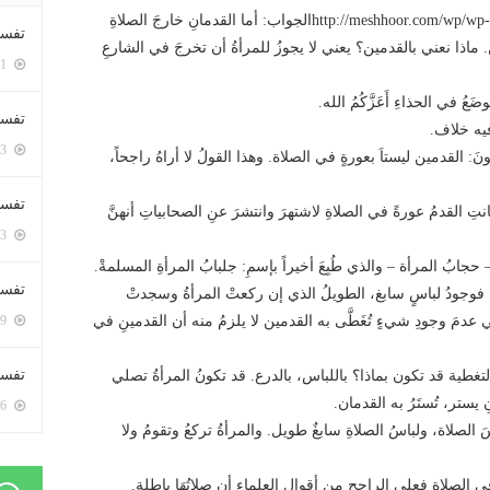
http://meshhoor.com/wp/wp-content/uploads/2016/08/AUD-20160825-WA0007.mp3الجواب: أما القدمانِ خارجَ الصلاةِ
تفسي
 ماذا نعني بالقدمين؟ يعني لا يجوزُ للمرأةُ أن تخرجَ في الشارعِ
5411 زيارة
َعُ في الحذاءِ أَعَزَّكُمُ الله.
تفسي
فيه خلاف.
5173 زيارة
 القدمين ليستاَ بعورةٍ في الصلاة. وهذا القولُ لا أراهُ راجحاً،
تفسير
انتِ القدمُ عورةً في الصلاةِ لاشتهرَ وانتشرَ عنِ الصحابياتِ أنهنَّ
5193 زيارة
بهِ – حجابُ المرأة – والذي طُبِعَ أخيراً بإسمِ: جلبابُ المرأةِ المسلمةْ.
تفسير
دم. فوجودُ لباسٍ سابغ، الطويلُ الذي إن ركعتْ المرأةُ وسجدتْ
َ وجودِ شيءٍ تُغَطَّى به القدمين لا يلزمُ منه أن القدمينِ في
5079 زيارة
تفسير 
ية قد تكون بماذا؟ باللباس، بالدرع. قد تكونُ المرأةُ تصلي
يستر، تُستَرُ به القدمان.
5196 زيارة
الصلاة، ولباسُ الصلاةِ سابغٌ طويل. والمرأةُ تركعُ وتقومُ ولا
في الصلاةِ فعلى الراجحِ من أقوالِ العلماء أن صلاتُهَا باطلة.