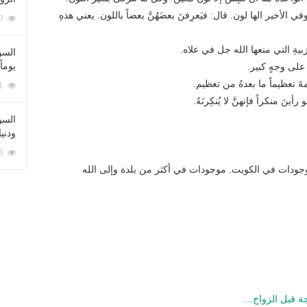
 الأخير الها لون. قال: فيَعرِفنَ بعضَهُنَّ بعضاً باللون. يعني هذهِ
212090 زيارة
يةِ التي منعها الله جل في علاه.
السؤ
يوماً
 على وجهٍ كبير.
ةَ تعظيماً ما بعدهُ من تعظيم.
137231 زيارة
رأينَ منكراً فإنهنَّ لا يُنكِرنَهُ.
السؤا
ودني
117363 زيارة
جودات في الكويت. موجودات في أكثر من بلدة وإلى الله
جة قبل الزواج…