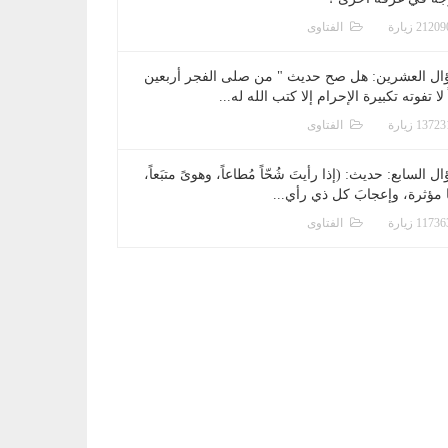
الفتاوى
ال العشرين: هل صح حديث " من صلى الفجر أربعين
 لا تفوته تكبيرة الإحرام إلا كتب الله له...
الفتاوى
ل السابع: حديث: (إذا رأيتَ شُحّاً مُطاعاً، وهوىً متبَعاً،
ا مؤثرة، وإعجابَ كل ذي رأي...
الفتاوى