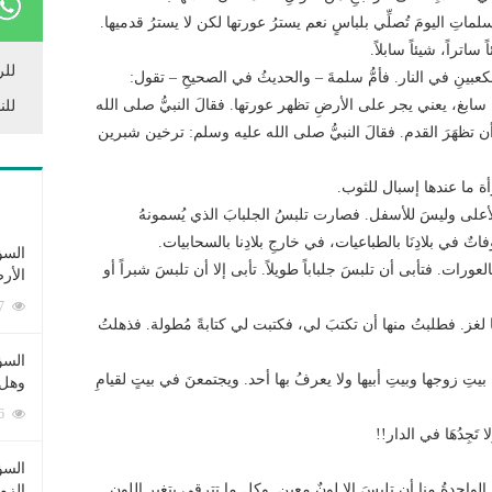
اتِ اليومَ تُصلِّي بلباسٍ نعم يسترُ عورتها لكن لا يسترُ قدميها.
اتراً، شيئاً سابلاً.
للر
كعبينِ في النار. فأمُّ سلمةَ – والحديثُ في الصحيحِ – تقول:
ها سابغ، يعني يجر على الأرضِ تظهر عورتها. فقالَ النبيُّ صلى الله
للن
أن تظهَرَ القدم. فقالَ النبيُّ صلى الله عليه وسلم: ترخين شبرين
أة ما عندها إسبال للثوب.
للأعلى وليسَ للأسفل. فصارت تلبسُ الجلبابَ الذي يُسمونهُ
 في بلادِنَا بالطباعيات، في خارجِ بلادِنا بالسحابيات.
السؤ
العورات. فتأبى أن تلبسَ جلباباً طويلاً. تأبى إلا أن تلبسَ شبراً أو
الأر
253387 زيارة
لغز. فطلبتُ منها أن تكتبَ لي، فكتبت لي كتابةً مُطولة. فذهلتُ
السؤ
بيتِ زوجها وبيتِ أبيها ولا يعرفُ بها أحد. ويجتمعنَ في بيتٍ لقيامِ
وهل 
222676 زيارة
جِدُهَا في الدار!!
السؤ
الواحدةُ منا أن تلبِسَ إلا لونٌ معين. وكل ما تترقى بتغير اللون.
الزو