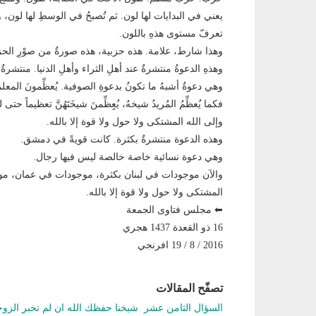
يعني في البدايات لها لون. ثم تُصبحُ في الوسطِ لها لون، وفي
تعرفّ مستوى هذهِ باللون.
وهذا شارط، علامة. هذه حزبية، هذه صورةٌ من صوْرِ الحزب
وهذهِ الدعوةُ منتشرةٌ عند أهلِ الثراء وأهلِ الدنيا. منتشرةٌ
وهي دعوةٌ أشبهُ ما تكونُ بدعوةِ الصوفية. يُعظِّمونَ المعلم
فكما يُعظِّمُ المُريدُ شيخهُ، يُعٍظِّمنَ شيخَتَهُنَّ تعظيماً حتى لو 
وإلى الله المشتكى ولا حول ولا قوة إلا بالله.
وهذه الدعوة منتشرةٌ بكثرة. كانت قويةً في دمشق.
وهي دعوة نسائية خاصة خالصة ليس فيها رجال.
والآن موجودات في لبنان بكثرة، موجودات في عمان، مو
المشتكى ولا حول ولا قوة إلا بالله.
⬅ مجلس فتاوى الجمعة
16 ذو القعدة 1437 هجري
2016 / 8 / 19 افرنجي
تصفّح المقالات
السؤال الثامن عشر شيخنا حفظك الله ان لم تخبر الزو