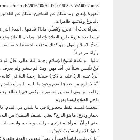
فعورةٌ بإتفاق. وما نتكلمُ عن الساقين، نتكلمُ عن القدمين.
بالبابوجْ وقَدَمَيهَا ظاهرات.
المرأةُ يجبُ أن تخرجَ وتُغَطّْي ماذا؟ قَدَمَيها ، القدمُ التي توض
هذهِ القدمَ عورةٌ خارجِ الصلاةِ بإتفاق. وداخل الصلاة وقعَ 
شيخُ الإسلامِ يقول وهو كذلك مذهب الحنفية الحنفيةِ يقولونَ:
وأراهُ مرجوحاً.
قالوا – والكلامُ لشيخِ الإسلامِ رحمهُ اللهُ تعالى- قالَ: لو ك
كنَّ يَلْبَسنَ شيئاً في أقدامهن. وهذا لم ينتشر ولم يعرف.
الردُّ عليهِ: الردُ عليهِ ما ذَكَرَهُ شيخُنَا رحمهُ اللهُ في كتا
أنَّهُ لا يلزم من غطاءِ القدمِ وجود ما تلبسه المرأة بالق
وقامت و تبقى القدمين مستورات يكفي في الغطاء. يعني عدم
داخلِ الصلاةِ ليستا بعورة.
التغطيةُ ليست فقط محصورةً في ما يلبس في القدم. فالتغط
بخمارٍ ودرع، ما هوَ الدرع؟ يعني النصفُ السفليّ من البدنِ 
يعني لو أنَّ المرأةَ لم ترتَدِي جرابات وصلت، ولبست لباسَ 
تَظهرُ قَدَمَيها، سَتَرتْ عَورَتَها.
أما أن تلبِسَ لباساً قصيراً لا يصلُ للقدم، والقدمُ ظاهرةٌ 