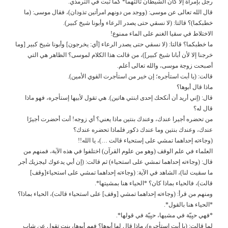
رجل بإمرأة إلا كان الشيطان ثالثهما* كما ثبت في الترمذي.
قال الله تعالى عن موسى: (ووجد من دونهم امرأتين تذودان)، فقال موسى: (ما
خطبكما)؟ قالتا: (لا نسقي حتى يصدر الرعاء وأبونا شيخ كبير).
الاختلاط في سقيا الغنم على الماء ممنوع!
ما خطبكما؟ قالتا: (لا نسقي حتى يصدر الرعاء [أي: يخرجون] وأبونا شيخ كبير [وما
خرجنا إلا لأن أبانا شيخ كبير])، من قالت هذا الكلام لموسى؟ الظاهر هي التي
أصبحت زوجة موسى، والله تعالى أعلم.
قالت: (يا أبت استأجره؛ إن خير من استأجرت القوي الأمين).
ماذا قال أبوها؟
قال: (إني أريد أن أنكحك إحدى ابنتي هاتين). هي تقول لأبيها إستأجره، فهو ماذا
قال له؟
من تحضره أجيرا عندك، وعندك بنتين ماذا يعني؟ أي زوجه! أنت أحضرت أجيرًا
عندك، وعندك بنتين وما عندك ذكور فلماذا تحضره عندك؟
(وجاءته إحداهما تمشي على إستحياء قالت …)، يا الله!!
العلماء في علم الوقف (وهو من علوم القرآن) اختلفوا في هذه الآية، فمنهم من
قال: (وجاءته إحداهما تمشي على استحياء) ثم قالت: (إن أبي يدعوك ليجزيك أجر
ما سقيت لنا)، الشاهد في الآية: (وجاءته إحداهما تمشي على استحياء[وقف]
قالت)، فالحياء بماذا كان؟ *الحياء هنا بمشيتها*.
ومنهم من قرأ: (وجاءته إحداهما تمشي [وقف] على استحياء قالت)، الحياء بماذا؟
*الحياء هنا بالقول*.
*فهي حيِيّة في مشيها، حيِيّة في قولها*.
لما قالت: (يا أبت استأجره)، ماذا قال لها أبوها؟ فهم أبوها، بنت تقول عن شاب