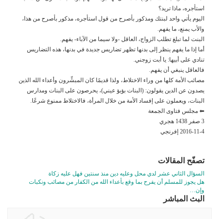
استأجره، ماذا تريد؟
اليوم يأتي واحد لبنتك ومذكور بأصرح من قول استأجره، مذكور بأصرح من هذا،
والأب يمنع، ما يفهم.
البنت لما تبلغ تطلب الزواج، العاقل -ولا سيما من الآباء- يفهم.
أما إذا ما يفهم ينظر إلى بدنها تظهر تضاريس جديدة في بدنها، هذه التضاريس
تنادي على أبيها: يا أبت زوجني.
فالعاقل ينبغي أن يفهم.
مصائب الأمة كلها من وراء الاختلاط، ولذا قديمًا كان المبشِّرون وأعداء الله الذين
يصدون عن الدين يقولون: (البنات بؤبؤ عيني)، يحرصون على البنات ومدارس
البنات، ويعملون على إفساد الأمة من خلال المرأة، فالاختلاط ممنوع شرعًا.
⬅ مجلس فتاوى الجمعة
3 صفر 1438 هجري
2016-11-4 إفرنجي
تصفّح المقالات
السؤال الثاني عشر لدي محل وعليه دين منذ سنتين فهل عليه زكاة
هل يجوز للمسلم أن يفرح بما وقع بأعداء الله من الكفار من مصائب ونكبات
وإن…
البث المباشر