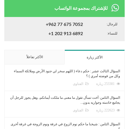
للإشتراك بمجموعة الواتساب
للرجال:
+962 77 675 7052
للنساء:
+1 202 913 6892
الأكثر تفاعلاً
الأكثر زيارة
السؤال الثالث عشر : حكم دعاء ( اللهم سخر لي جنود الأرض وملائكة السماء
وكل من فوضته أمري ) ؟
253381 زيارة
الفتاوى
السؤال الثامن: أخت تسأل تقول ما معنى ما ملكت أيمانكم، وهل يجوز للرجل أن
يجامع خادمته وجواريه بدون...
222623 زيارة
الفتاوى
السؤال الثامن : شيخنا ما حكم نوم الزوج في غرفة ونوم الزوجة في غرفة أخرى
؟