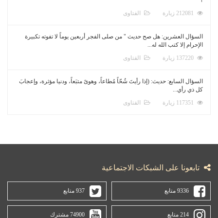
212081 زيارة
الفتاوى
السؤال العشرين: هل صح حديث " من صلى الفجر أربعين يوماً لا تفوته تكبيرة
الإحرام إلا كتب الله له...
137220 زيارة
الفتاوى
السؤال السابع: حديث: (إذا رأيتَ شُحّاً مُطاعاً، وهوىً متبَعاً، ودنيا مؤثرة، وإعجابَ
كل ذي رأي...
117351 زيارة
الفتاوى
تابعونا على الشبكات الاجتماعية
9336 متابع
937 متابع
214 متابع
74900 مشترك