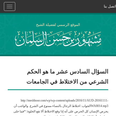
اتصل بنا
Toggle
vigation
الموقع الرسمي لفضيلة الشيخ
السؤال السادس عشر ما هو الحكم
الشرعي من الاختلاط في الجامعات
http://meshhoor.com/wp/wp-content/uploads/2016/11/AUD-20161111-
WA0014.mp3الجواب: اختلاط الرجال بالنساء ممنوع في الشرع. والواجب أن
يحرص الإنسان كل الحرص على أنه إذا وقع الاختلاط ألا تقع الخلوة؛ *فما خلى