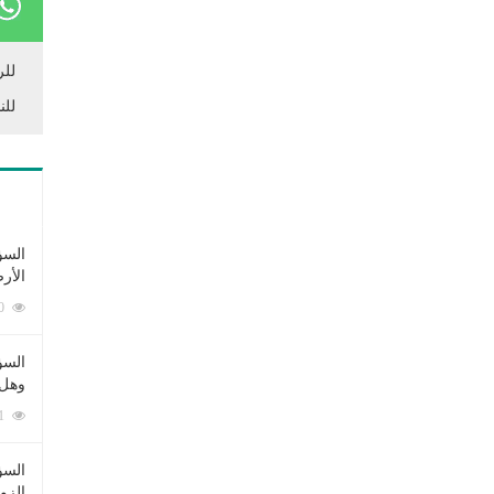
للر
للن
السؤ
الأر
253440 زيارة
السؤ
وهل 
222991 زيارة
السؤ
الزو