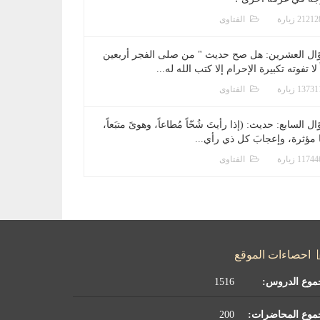
الفتاوى
ال العشرين: هل صح حديث " من صلى الفجر أربعين
 لا تفوته تكبيرة الإحرام إلا كتب الله له...
الفتاوى
ل السابع: حديث: (إذا رأيتَ شُحّاً مُطاعاً، وهوىً متبَعاً،
ا مؤثرة، وإعجابَ كل ذي رأي...
الفتاوى
احصاءات الموقع
موع الدروس:
1516
موع المحاضرات:
200