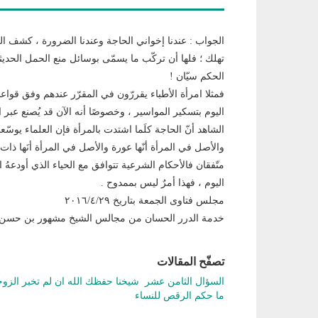
الجواب : عندنا إخواني الحاجة وعندنا الضرورة ، كشف ال
تهلك ؛ فلها أن تركّب ما يسمّى بوسائل منع الحمل الحدي
الحكم سيّان !
فمثلا امرأة الأطباء يقررّون في المقرّر عندهم وفق قواع
اليوم بتسكير المواسير ، وخصوصًا أنه الآن قد يُصنع عبر ال
الشاهد أنّ الحاجة كلَما اشتدت بالمرأة فإن العلماء يوسّعو
والأصل في المرأة أنّها عورة والأصل في المرأة أنَها ذا
متّفقان فالأحكام الشرعية تتوافق مع الحياء الذي أودعهُ ا
اليوم ، فهذا أمرٌ ليس بممدوح .
مجلس فتاوى الجمعة بتاريخ ٢٠١٦/٤/٢٩
خدمة الدرر الحسان من مجالس الشيخ مشهور بن حسن 
تصفّح المقالات
السؤال الثامن عشر شيخنا حفظك الله ان لم تخبر الزو
ما حكم الرقص للنساء