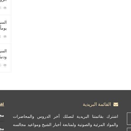
212128 زيارة
السؤ
يوماً
137311 زيارة
السؤا
ودني
117446 زيارة
القائمة البريدية
مج
اشترك بقائمتنا البريدية لتصلك آخر الدروس والمحاضرات
والمواد المرئية والصوتية ولمتابعة أخبار الشيخ ومواعيد مجالسه
مج