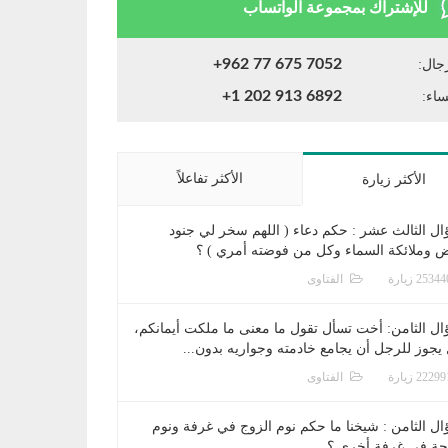
للإشتراك بمجموعة الواتساب
+962 77 675 7052
جال:
+1 202 913 6892
ساء:
الأكثر تفاعلاً
الأكثر زيارة
ال الثالث عشر : حكم دعاء ( اللهم سخر لي جنود
ض وملائكة السماء وكل من فوضته أمري ) ؟
الفتاوى
ال الثامن: أخت تسأل تقول ما معنى ما ملكت أيمانكم،
يجوز للرجل أن يجامع خادمته وجواريه بدون...
الفتاوى
ال الثامن : شيخنا ما حكم نوم الزوج في غرفة ونوم
جة في غرفة أخرى ؟