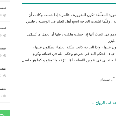
تفسي
عورة المغلّظة تكون للضرورة ، فالمرأة إذا حملت وكادت أن
5469 زيارة
ثة ، وكلّما اشتدت الحاجة اتسع أهل العلم في الوسيلة ، فليس
تفسي
دهم في الطبّ أنّها إذا حملت هلكت ، فلها أن تعمل ما يُسمّى
5230 زيارة
ليزر .
ن عليها ، وإذا الحاجة كانت ضيّقة العلماء يضيّقون عليها ،
تفسير
ت حياء ، فحكم الله في شرعهِ وحكم الله في قضائه وكونهِ
5250 زيارة
لله تعالى في نفوس النّساء ، أمّا الترّفه والتوسّع و كما هو حاصل
تفسير
5132 زيارة
آل سلمان
تفسير 
5253 زيارة
جة قبل الزواج…