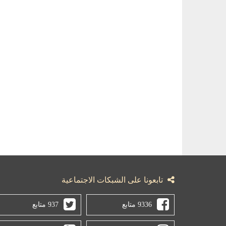
تابعونا على الشبكات الاجتماعية
9336 متابع
937 متابع