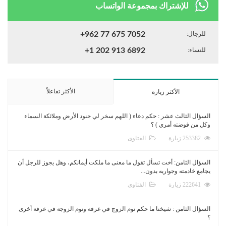
للإشتراك بمجموعة الواتساب
للرجال:
+962 77 675 7052
للنساء:
+1 202 913 6892
الأكثر تفاعلاً
الأكثر زيارة
السؤال الثالث عشر : حكم دعاء ( اللهم سخر لي جنود الأرض وملائكة السماء
وكل من فوضته أمري ) ؟
253382 زيارة
الفتاوى
السؤال الثامن: أخت تسأل تقول ما معنى ما ملكت أيمانكم، وهل يجوز للرجل أن
يجامع خادمته وجواريه بدون...
222641 زيارة
الفتاوى
السؤال الثامن : شيخنا ما حكم نوم الزوج في غرفة ونوم الزوجة في غرفة أخرى
؟