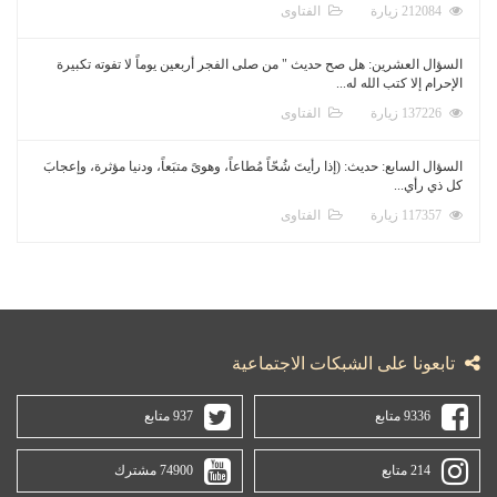
212084 زيارة
الفتاوى
السؤال العشرين: هل صح حديث " من صلى الفجر أربعين يوماً لا تفوته تكبيرة
الإحرام إلا كتب الله له...
137226 زيارة
الفتاوى
السؤال السابع: حديث: (إذا رأيتَ شُحّاً مُطاعاً، وهوىً متبَعاً، ودنيا مؤثرة، وإعجابَ
كل ذي رأي...
117357 زيارة
الفتاوى
تابعونا على الشبكات الاجتماعية
9336 متابع
937 متابع
214 متابع
74900 مشترك