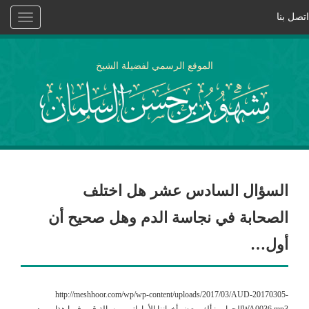
اتصل بنا
Toggle
vigation
الموقع الرسمي لفضيلة الشيخ
السؤال السادس عشر هل اختلف
الصحابة في نجاسة الدم وهل صحيح أن
أول…
http://meshhoor.com/wp/wp-content/uploads/2017/03/AUD-20170305-
WA0036.mp3الجواب : ألف بعض أخواننا الأماراتيين رسالة قرر فيها هذا ، ورد