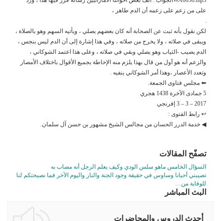
على من زعم على زعمه أن الدم طاهر ،
.
لكن نقول بأنه ثبت عن الصحابة أنه كان بعضهم يصلي ، ويأتيه السهم وهو بالصلاة ،
ويبقى في صلاته ، ولا يخرج من صلاته ، وفي هذا إشارة إلى أن الدم ليس بنجس ،
الدم يصيب -الثياب وهو يصلي وبقي في صلاته ، وعلى هذا اعتمد الشوكاني ،
والزعم أنه هو أول من قال بهذا يلزم منه الإحاطة بجميع الأقوال باختلاف الأمصار
وتعدد الأعصار ،وهذا أمر الشوكاني ينفيه .
⬅ مجلس فتاوى الجمعة.
5 جمادى الآخرة 1438 هجري
2017 – 3 – 3 إفرنجي
↩ رابط الفتوى :
◀ خدمة الدرر الحسان من مجالس الشيخ مشهور بن حسن آل سلمان.
تصفّح المقالات
السؤال الخامس ماهو سلس الودي وكيف يعلم الرجل أنه مصاب به
تصيبني أحيانا وساوس في حقيقة وجود الجنة والنار واليوم الآخر فما نصيحتكم لنا
للوقاية من…
البث المباشر
أحدث الدروس والمحاضرات