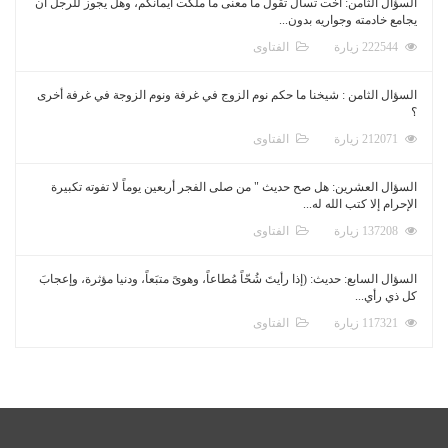
السؤال الثامن: أخت تسأل تقول ما معنى ما ملكت أيمانكم، وهل يجوز للرجل أن
يجامع خادمته وجواريه بدون...
222544 زيارة
الفتاوى
السؤال الثامن : شيخنا ما حكم نوم الزوج في غرفة ونوم الزوجة في غرفة أخرى
؟
212071 زيارة
الفتاوى
السؤال العشرين: هل صح حديث " من صلى الفجر أربعين يوماً لا تفوته تكبيرة
الإحرام إلا كتب الله له...
137208 زيارة
الفتاوى
السؤال السابع: حديث: (إذا رأيتَ شُحّاً مُطاعاً، وهوىً متبَعاً، ودنيا مؤثرة، وإعجابَ
كل ذي رأي...
117321 زيارة
الفتاوى