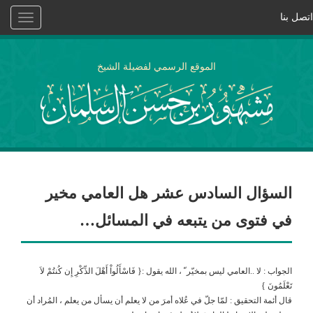
اتصل بنا
Toggle
vigation
الموقع الرسمي لفضيلة الشيخ
السؤال السادس عشر هل العامي مخير
في فتوى من يتبعه في المسائل…
الجواب : لا ..العامي ليس بمخيّر ّ ، الله يقول :{ فَاسْأَلُواْ أَهْلَ الذِّكْرِ إِن كُنتُمْ لاَ
تَعْلَمُونَ }
قال أئمة التحقيق : لمّا جلّ في عُلاه أمرَ من لا يعلم أن يسأل من يعلم ، المُراد أن