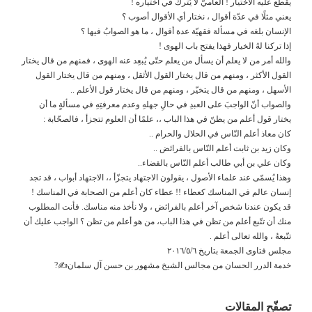
يقطع عليه الاختيار ! العاميّ لا يُترك في اختياره !
يعني مثلًا في عدّة أقوال ، نختار أي الأقوال أصوب ؟
الإنسان بلغه في مسألة فقهيّة عدة أقوال ، ما هو الصوابُ فيها ؟
إذا تركنا لهُ الخيار فهذا يفتح باب الهوى !
والله أمر من لا يعلم أن يسأل من يعلم حتّى يُبعِد عنه الهوى ، فمنهم من قال يختار
القول الأكثر ، ومنهم من قال يختار القول الأثقل ، ومنهم من قال يختار القول
الأسهل ، ومنهم من قال يتخيّر ، ومنهم من قال يختار قول الأعلم ..
والصواب أنّ الواجبَ على العبدِ في حالِ جهلهِ وعدم معرفتِهِ في مسألةٍ ما أن
يختار قول أعلم من يظنّ في هذا الباب ،، علمًا أن العلوم تتجزأ ، فالصحّابة :
كان معاذ أعلم النّاس في الحلال والحرام ..
وكان زيد بن ثابت أعلم النّاس بالفرائض ..
وكان علي بن أبي طالب أعلم النّاس بالقضاء..
وهذا يُسمّى عند علماء الأصول ، يقولون الاجتهاد يتجزّأ ،، الاجتهاد أبواب ، قد تجد
إنسان عالم في المناسك كعطاء !! عطاء كان أعلم من الصحابة في المناسك !
قد يكون عندنا شخص آخر أعلم بالفرائض ، ولا نأخذ منه مناسك. فأنت المطلوب
منك أن تتّبع أعلم من تظن في هذا الباب، من هو أعلم من تظن ؟ الواجب عليك أن
تتّبعهُ ، والله تعالى أعلم .
مجلس فتاوى الجمعة بتاريخ ٢٠١٦/٥/٦
خدمة الدرر الحسان من مجالس الشيخ مشهور بن حسن آل سلمان✍?
تصفّح المقالات