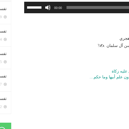
استخدم
00:00
تفسي
مفاتيح
5369 زيارة
الأسهم
أعلى/
تفسي
أسفل
5134 زيارة
لزيادة
سن آل سلمان .✍?
أو
تفسير
خفض
5145 زيارة
مستوى
الصوت.
عليه زكاة
تفسير
ون علم أبيها وما حكم…
5037 زيارة
تفسير 
5152 زيارة