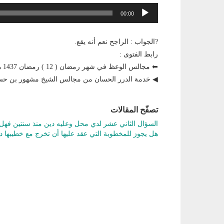
مشغل
00:00
الصوت
?الجواب : الراجح نعم أنه يقع.
رابط الفتوى :
⬅ مجالس الوعظ في شهر رمضان ( 12 ) رمضان 1437 هجري
◀ خدمة الدرر الحسان من مجالس الشيخ مشهور بن ح
تصفّح المقالات
السؤال الثاني عشر لدي محل وعليه دين منذ سنتين فهل 
هل يجوز للمخطوبة التي عقد عليها أن تخرج مع خطيبها د