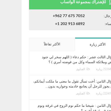
للإشتراك بمجموعة الواتساب
+962 77 675 7052
جال:
+1 202 913 6892
ساء:
الأكثر تفاعلاً
الأكثر زيارة
ال الثالث عشر : حكم دعاء ( اللهم سخر لي جنود
ض وملائكة السماء وكل من فوضته أمري ) ؟
الفتاوى
ال الثامن: أخت تسأل تقول ما معنى ما ملكت أيمانكم،
يجوز للرجل أن يجامع خادمته وجواريه بدون...
الفتاوى
ال الثامن : شيخنا ما حكم نوم الزوج في غرفة ونوم
جة في غرفة أخرى ؟