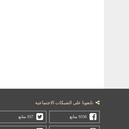
تابعونا على الشبكات الاجتماعية
9336 متابع
937 متابع