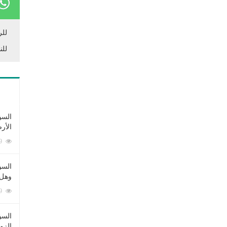
للر
للن
السؤ
الأر
253349 زيارة
السؤ
وهل 
222419 زيارة
السؤ
الزو