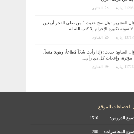
الفتاوى
ال العشرين: هل صح حديث " من صلى الفجر أربعين
 لا تفوته تكبيرة الإحرام إلا كتب الله له...
الفتاوى
ل السابع: حديث: (إذا رأيتَ شُحّاً مُطاعاً، وهوىً متبَعاً،
ا مؤثرة، وإعجابَ كل ذي رأي...
الفتاوى
احصاءات الموقع
موع الدروس:
1516
موع المحاضرات:
200