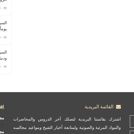
212055 زيارة
السؤ
يوماً
137179 زيارة
السؤا
ودني
117275 زيارة
القائمة البريدية
مج
اشترك بقائمتنا البريدية لتصلك آخر الدروس والمحاضرات
والمواد المرئية والصوتية ولمتابعة أخبار الشيخ ومواعيد مجالسه
مج