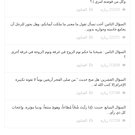
وكل من فوضته أمري ) ؟
253335 زيارة
الفتاوى
السؤال الثامن: أخت تسأل تقول ما معنى ما ملكت أيمانكم، وهل يجوز للرجل أن
يجامع خادمته وجواريه بدون...
222371 زيارة
الفتاوى
السؤال الثامن : شيخنا ما حكم نوم الزوج في غرفة ونوم الزوجة في غرفة أخرى
؟
212039 زيارة
الفتاوى
السؤال العشرين: هل صح حديث " من صلى الفجر أربعين يوماً لا تفوته تكبيرة
الإحرام إلا كتب الله له...
137168 زيارة
الفتاوى
السؤال السابع: حديث: (إذا رأيتَ شُحّاً مُطاعاً، وهوىً متبَعاً، ودنيا مؤثرة، وإعجابَ
كل ذي رأي...
117258 زيارة
الفتاوى