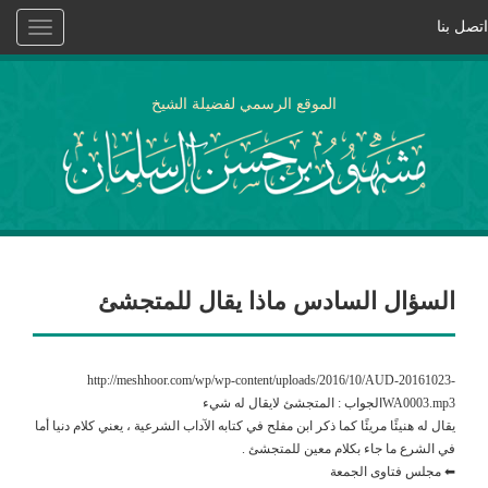
اتصل بنا
Toggle
vigation
الموقع الرسمي لفضيلة الشيخ
السؤال السادس ماذا يقال للمتجشئ
http://meshhoor.com/wp/wp-content/uploads/2016/10/AUD-20161023-
WA0003.mp3الجواب : المتجشئ لايقال له شيء
يقال له هنيئًا مريئًا كما ذكر ابن مفلح في كتابه الآداب الشرعية ، يعني كلام دنيا أما
في الشرع ما جاء بكلام معين للمتجشئ .
⬅ مجلس فتاوى الجمعة