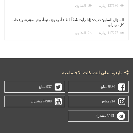
137180 زيارة
الفتاوى
السؤال السابع: حديث: (إذا رأيتَ شُحّاً مُطاعاً، وهوىً متبَعاً، ودنيا مؤثرة، وإعجابَ
كل ذي رأي...
117277 زيارة
الفتاوى
تابعونا على الشبكات الاجتماعية
9336 متابع
937 متابع
214 متابع
74900 مشترك
3045 مشترك