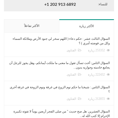
للنساء:
+1 202 913 6892
الأكثر تفاعلاً
الأكثر زيارة
السؤال الثالث عشر : حكم دعاء ( اللهم سخر لي جنود الأرض وملائكة السماء
وكل من فوضته أمري ) ؟
253352 زيارة
الفتاوى
السؤال الثامن: أخت تسأل تقول ما معنى ما ملكت أيمانكم، وهل يجوز للرجل أن
يجامع خادمته وجواريه بدون...
222432 زيارة
الفتاوى
السؤال الثامن : شيخنا ما حكم نوم الزوج في غرفة ونوم الزوجة في غرفة أخرى
؟
212055 زيارة
الفتاوى
السؤال العشرين: هل صح حديث " من صلى الفجر أربعين يوماً لا تفوته تكبيرة
الإحرام إلا كتب الله له...