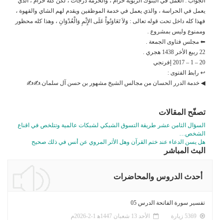
الجواب : العمل في البنوك الربوية حرام ، والحرمة درجات ، لكن كله حرام ، الذي
يعمل في الحراسة ، والذي يعمل في خدمة الموظفين ويقدم لهم الشاي والقهوة ،
فهذا كله داخل تحت قوله تعالى : وَلاَ تَعَاوَنُواْ عَلَى الإِثْمِ وَالْعُدْوَانِ ، وهذا كله محظور
وممنوع وليس بمشروع .
⬅ مجلس فتاوى الجمعة .
22 ربيع الأخر 1438 هجري .
20 – 1 – 2017 إفرنجي
↩ رابط الفتوى :
◀ خدمة الدرر الحسان من مجالس الشيخ مشهور بن حسن آل سلمان.✍✍
تصفّح المقالات
السؤال الثامن عشر طريقة التسوق الشبكي لشبكات عالمية وتتلخص في اقناع
الشخص…
هل يسن الدعاء عند ختم القرآن وهل الأثر المروي عن أنس في ذلك صحيح
البث المباشر
أحدث الدروس والمحاضرات
تفسير سورة الفاتحة الدرس 05
5369 زيارة
الأحد 13 شعبان 1447ﻫ 1-2-2026م