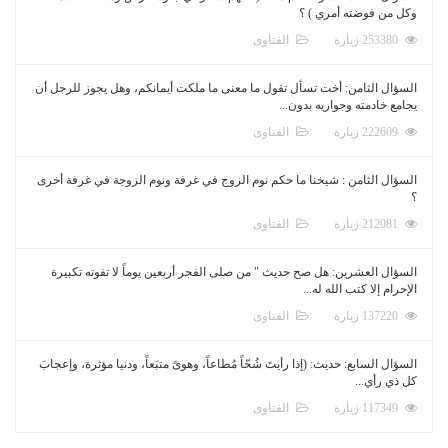
وكل من فوضته أمري ) ؟
253380 زيارة
الفتاوى
السؤال الثامن: أخت تسأل تقول ما معنى ما ملكت أيمانكم، وهل يجوز للرجل أن
يجامع خادمته وجواريه بدون...
222609 زيارة
الفتاوى
السؤال الثامن : شيخنا ما حكم نوم الزوج في غرفة ونوم الزوجة في غرفة أخرى
؟
212081 زيارة
الفتاوى
السؤال العشرين: هل صح حديث " من صلى الفجر أربعين يوماً لا تفوته تكبيرة
الإحرام إلا كتب الله له...
137220 زيارة
الفتاوى
السؤال السابع: حديث: (إذا رأيتَ شُحّاً مُطاعاً، وهوىً متبَعاً، ودنيا مؤثرة، وإعجابَ
كل ذي رأي...
117349 زيارة
الفتاوى