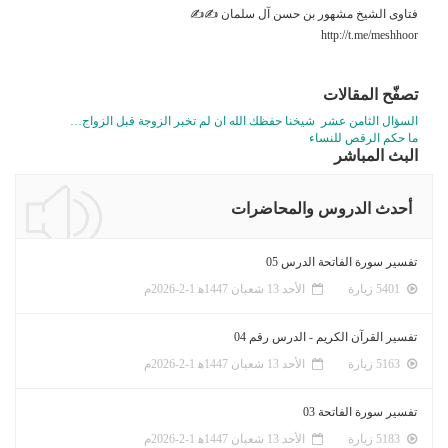
فتاوى الشيخ مشهور بن حسن آل سلمان ✍✍
http://t.me/meshhoor
تصفّح المقالات
السؤال الثامن عشر شيخنا حفظك الله ان لم تخبر الزوجة قبل الزواج…
ما حكم الرقص للنساء
البث المباشر
أحدث الدروس والمحاضرات
تفسير سورة الفاتحة الدرس 05
5401 زيارة
الأحد 13 شعبان 1447ﻫ 1-2-2026م
تفسير القرآن الكريم - الدرس رقم 04
5163 زيارة
الأحد 13 شعبان 1447ﻫ 1-2-2026م
تفسير سورة الفاتحة 03
5183 زيارة
الأحد 13 شعبان 1447ﻫ 1-2-2026م