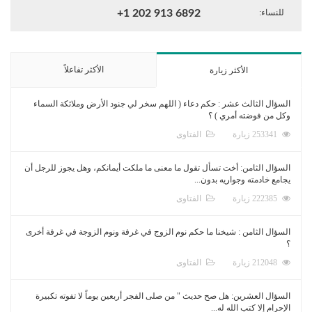
للنساء:
+1 202 913 6892
الأكثر تفاعلاً
الأكثر زيارة
السؤال الثالث عشر : حكم دعاء ( اللهم سخر لي جنود الأرض وملائكة السماء
وكل من فوضته أمري ) ؟
253341 زيارة
الفتاوى
السؤال الثامن: أخت تسأل تقول ما معنى ما ملكت أيمانكم، وهل يجوز للرجل أن
يجامع خادمته وجواريه بدون...
222385 زيارة
الفتاوى
السؤال الثامن : شيخنا ما حكم نوم الزوج في غرفة ونوم الزوجة في غرفة أخرى
؟
212048 زيارة
الفتاوى
السؤال العشرين: هل صح حديث " من صلى الفجر أربعين يوماً لا تفوته تكبيرة
الإحرام إلا كتب الله له...