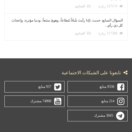
137174 زيارة
الفتاوى
السؤال السابع: حديث: (إذا رأيتَ شُحّاً مُطاعاً، وهوىً متبَعاً، ودنيا مؤثرة، وإعجابَ
كل ذي رأي...
117268 زيارة
الفتاوى
تابعونا على الشبكات الاجتماعية
9336 متابع
937 متابع
214 متابع
74900 مشترك
3045 مشترك