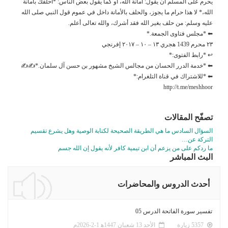
يحرم على المسلم أن يقول: أمانة الله، أو كما يقول بعض الناس: *احلفك بأمانة
الله،* لا هذا حرام ما يجوز، والحلف بالأمانة داخل في عموم قول النبي صلى الله
عليه وسلم: من حلف بغير الله فقد أشرك، والله تعالى أعلم.
⬅ *مجلس فتاوى الجمعة.*
٢٣ محرم 1439 هجري ١٣ – ١٠ – ٢٠١٧ إفرنجي
↩ *رابط الفتوى:*
⬅ *خدمة الدرر الحسان من مجالس الشيخ مشهور بن حسن آل سلمان.*✍✍
⬅ *للاشتراك في قناة التلغرام:*
http://t.me/meshhoor
تصفّح المقالات
السؤال السادس ما هي الطريقة الصحيحة لكتابة الوصية وهل يشرع تقسيم
التركة عن…
ما ردكم على من يزعم أن ابن تيمية كافر لأنه يقول إن الله جسم
البث المباشر
أحدث الدروس والمحاضرات
تفسير سورة الفاتحة الدرس 05
5357 زيارة
الأحد 13 شعبان 1447ﻫ 1-2-2026م