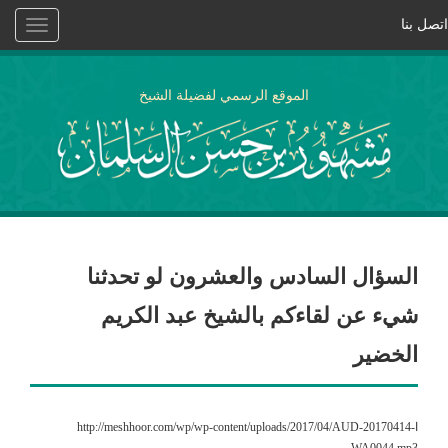
اتصل بنا
Toggle
vigation
الموقع الرسمي لفضيلة الشيخ
السؤال السادس والعشرون لو تحدثنا
شيء عن لقاءكم بالشيخ عبد الكريم
الخضير
اhttp://meshhoor.com/wp/wp-content/uploads/2017/04/AUD-20170414-
WA0044.mp3