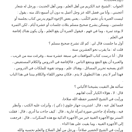
الجواب : الشيخ عبد الكريم من أهل العلم ، ومن أهل الحديث ، ورجل له شعار
أعجبني ، وأنا من فضل الله عز وجل أعمل به دون أن أسمع ذلك منه ، يقول :
ليست العبرة بأن تختم الكُتب ، يعني بعض الإخوة اليوم يدرس كتاب بجلسة أو
جلستين ، وممكن يشرح صحيح مسلم بثلاث جلسات أو عشرة أيام ، لكن الثمرة
لا يوجد ثمرة ، وما في فهم ، فيقول العبرة أن يقع العلم ، وأن يكون هناك إفاضة
في العلم .
أول ما جلست قال لي : كم لك تشرح صحيح مسلم ؟
قلت له : ما يقرب نحو العشرين سنة .
قال : أنا درست كتاب الموافقات في سبعة عشرة سنة ، وفرغت منه من قريب ،
والعبرة أن يقع النفع وينتفع الناس ، فالإفاضة في الدروس والكلام المستفيض ،
الذي يصحبه تحرير المسائل ، وهناك علم ، ويوجد تقوية للملكات في الدروس ،
فهذا أمر لا يذم ، هذا التطويل لا يذم ، فكان محور اللقاء والكلام بيننا في هذا الباب
.
سألته هل التقيت بشيخنا الألباني ؟
قال : لا ، هؤلاء الكبار كُنت اهابهم .
ورأيت في الشيخ الخضير حفظه الله صلاحا،
فمما نُقل عنه ، قال : اشتريت جهاز خلوي ( ذكي ) ، وأنزلت عليه الكتب ، وأنظر
فيه ، وفجأة إذ جاءتني صورة امرأة عارية ، قال : كيف جاءت ما أدري ، قال : فقلت
الستر مع الأجهزة الغبية خير من الأجهزة الذكية مع هذه المنكرات ، قال : فرجعت
إلى الأجهزة الغبية ، وما بقيت على هذا الداء .
ورأيت في الشيخ الخضير صلاحاً ، ورجل من أهل الصلاح والعلم نحسبه والله