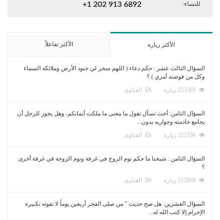
للنساء:
+1 202 913 6892
الأكثر تفاعلاً
الأكثر زيارة
السؤال الثالث عشر : حكم دعاء ( اللهم سخر لي جنود الأرض وملائكة السماء
وكل من فوضته أمري ) ؟
253369 زيارة
الفتاوى
السؤال الثامن: أخت تسأل تقول ما معنى ما ملكت أيمانكم، وهل يجوز للرجل أن
يجامع خادمته وجواريه بدون...
222536 زيارة
الفتاوى
السؤال الثامن : شيخنا ما حكم نوم الزوج في غرفة ونوم الزوجة في غرفة أخرى
؟
212069 زيارة
الفتاوى
السؤال العشرين: هل صح حديث " من صلى الفجر أربعين يوماً لا تفوته تكبيرة
الإحرام إلا كتب الله له...