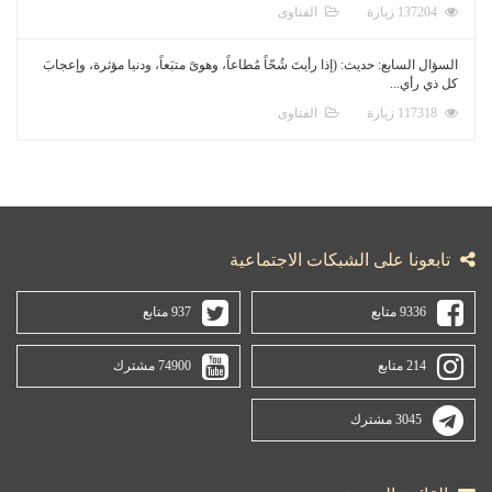
137204 زيارة
الفتاوى
السؤال السابع: حديث: (إذا رأيتَ شُحّاً مُطاعاً، وهوىً متبَعاً، ودنيا مؤثرة، وإعجابَ
كل ذي رأي...
117318 زيارة
الفتاوى
تابعونا على الشبكات الاجتماعية
9336 متابع
937 متابع
214 متابع
74900 مشترك
3045 مشترك