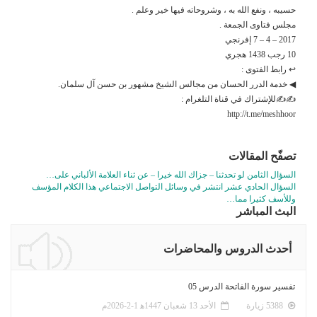
حسيبه ، ونفع الله به ، وشروحاته فيها خير وعلم .
مجلس فتاوى الجمعة .
2017 – 4 – 7 إفرنجي
10 رجب 1438 هجري
↩ رابط الفتوى :
◀ خدمة الدرر الحسان من مجالس الشيخ مشهور بن حسن آل سلمان.
✍✍للإشتراك في قناة التلغرام :
http://t.me/meshhoor
تصفّح المقالات
السؤال الثامن لو تحدثنا – جزاك الله خيرا – عن ثناء العلامة الألباني على…
السؤال الحادي عشر انتشر في وسائل التواصل الاجتماعي هذا الكلام المؤسف
وللأسف كثيرا مما…
البث المباشر
أحدث الدروس والمحاضرات
تفسير سورة الفاتحة الدرس 05
5388 زيارة
الأحد 13 شعبان 1447ﻫ 1-2-2026م