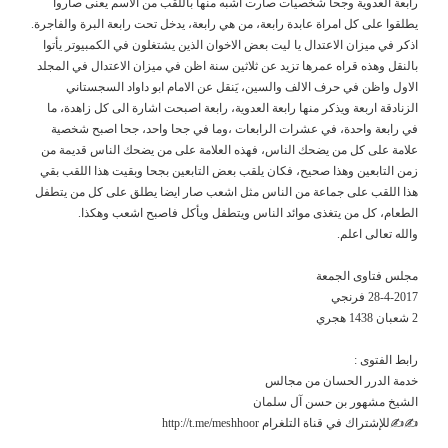
رابعة العدوية وجحا شخصيات صارت اشبه منها باللقب من الاسم يعنى صاروا
يطلقوا على كل امراة عابدة رابعة، من هي رابعة، يدخل تحت رابعة البرة والفاجرة.
اذكر في ميزان الاعتدال يا ليت بعض الاخوان الذين يشتغلون في الكمبيوتر يأتوا
بالنقل وهذه قراه عمرها تزيد عن ثلاثين سنة اظن في ميزان الاعتدال في المجلد
الاول واظن في حرف الالف والسين، يَنقل عن الامام ابو داواد السجستاني
الزنادقة اربعة ويذكر منها رابعة العدوية، رابعة اصبحت اشارة الى كل زاهدة، ما
في رابعة واحدة، في عشرات الرابعات ،وما في جحا واحد، جحا اصبح شخصية
علامة على كل من يضحك الناس، فهذه العلامة على من يضحك الناس قديمة من
زمن التابعين وهذا صحيح، فكان يلقب بعض التابعين بجحا وبقيت هذا اللقب بقي
هذا اللقب على جماعة من الناس مثل اشعب صار ايضا يطلق على كل من يتطفل
الطعام، كل من يتغذى موائد الناس ويتطفل ويأكل فاصبح اشعب وهكذا.
والله تعالى اعلم.
مجلس فتاوى الجمعة
28-4-2017 فرنجي
2 شعبان 1438 هجري
رابط الفتوى :
خدمة الدرر الحسان من مجالس
الشيخ مشهور بن حسن آل سلمان
✍✍للإشتراك في قناة التلغرام http://t.me/meshhoor