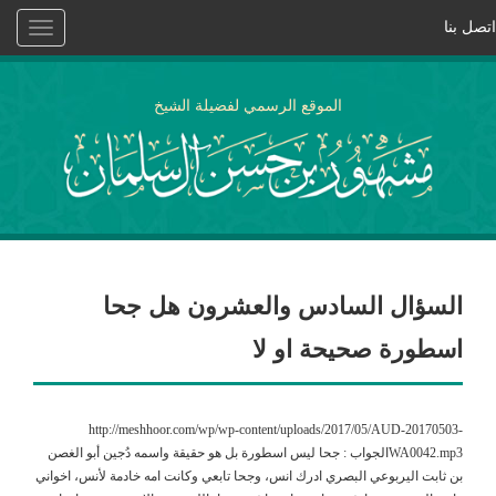
اتصل بنا
Toggle
vigation
الموقع الرسمي لفضيلة الشيخ
السؤال السادس والعشرون هل جحا
اسطورة صحيحة او لا
http://meshhoor.com/wp/wp-content/uploads/2017/05/AUD-20170503-
WA0042.mp3الجواب : جحا ليس اسطورة بل هو حقيقة واسمه دُجين أبو الغصن
بن ثابت اليربوعي البصري ادرك انس، وجحا تابعي وكانت امه خادمة لأنس، اخواني