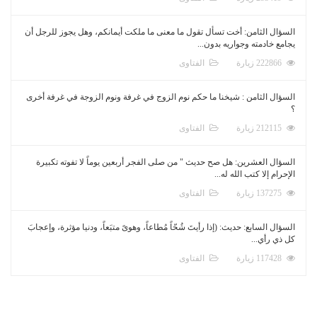
السؤال الثامن: أخت تسأل تقول ما معنى ما ملكت أيمانكم، وهل يجوز للرجل أن
يجامع خادمته وجواريه بدون...
222866 زيارة
الفتاوى
السؤال الثامن : شيخنا ما حكم نوم الزوج في غرفة ونوم الزوجة في غرفة أخرى
؟
212115 زيارة
الفتاوى
السؤال العشرين: هل صح حديث " من صلى الفجر أربعين يوماً لا تفوته تكبيرة
الإحرام إلا كتب الله له...
137275 زيارة
الفتاوى
السؤال السابع: حديث: (إذا رأيتَ شُحّاً مُطاعاً، وهوىً متبَعاً، ودنيا مؤثرة، وإعجابَ
كل ذي رأي...
117428 زيارة
الفتاوى