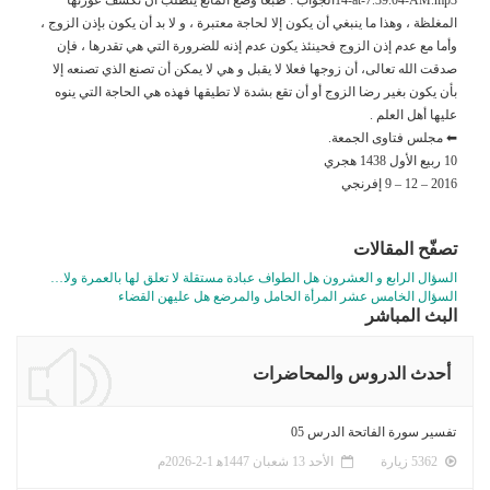
المغلظة ، وهذا ما ينبغي أن يكون إلا لحاجة معتبرة ، و لا بد أن يكون بإذن الزوج ،
وأما مع عدم إذن الزوج فحينئذ يكون عدم إذنه للضرورة التي هي تقدرها ، فإن
صدقت الله تعالى، أن زوجها فعلا لا يقبل و هي لا يمكن أن تصنع الذي تصنعه إلا
بأن يكون بغير رضا الزوج أو أن تقع بشدة لا تطيقها فهذه هي الحاجة التي ينوه
عليها أهل العلم .
⬅ مجلس فتاوى الجمعة.
10 ربيع الأول 1438 هجري
2016 – 12 – 9 إفرنجي
تصفّح المقالات
السؤال الرابع و العشرون هل الطواف عبادة مستقلة لا تعلق لها بالعمرة ولا…
السؤال الخامس عشر المرأة الحامل والمرضع هل عليهن القضاء
البث المباشر
أحدث الدروس والمحاضرات
تفسير سورة الفاتحة الدرس 05
5362 زيارة
الأحد 13 شعبان 1447ﻫ 1-2-2026م