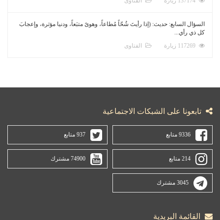
137174 زيارة
الفتاوى
السؤال السابع: حديث: (إذا رأيتَ شُحّاً مُطاعاً، وهوىً متبَعاً، ودنيا مؤثرة، وإعجابَ
كل ذي رأي...
117269 زيارة
الفتاوى
تابعونا على الشبكات الاجتماعية
9336 متابع
937 متابع
214 متابع
74900 مشترك
3045 مشترك
القائمة البريدية