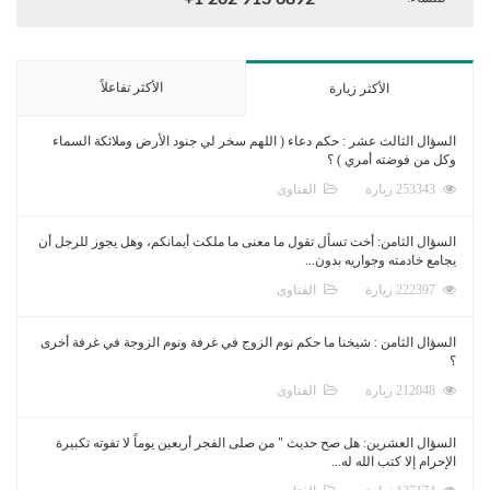
الأكثر تفاعلاً
الأكثر زيارة
السؤال الثالث عشر : حكم دعاء ( اللهم سخر لي جنود الأرض وملائكة السماء
وكل من فوضته أمري ) ؟
253343 زيارة
الفتاوى
السؤال الثامن: أخت تسأل تقول ما معنى ما ملكت أيمانكم، وهل يجوز للرجل أن
يجامع خادمته وجواريه بدون...
222397 زيارة
الفتاوى
السؤال الثامن : شيخنا ما حكم نوم الزوج في غرفة ونوم الزوجة في غرفة أخرى
؟
212048 زيارة
الفتاوى
السؤال العشرين: هل صح حديث " من صلى الفجر أربعين يوماً لا تفوته تكبيرة
الإحرام إلا كتب الله له...