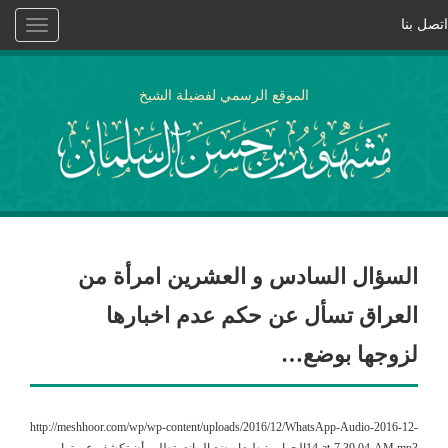
اتصل بنا
Toggle
vigation
الموقع الرسمي لفضيلة الشيخ
السؤال السادس و العشرين امرأة من
العراق تسأل عن حكم عدم اخبارها
لزوجها بوضع…
http://meshhoor.com/wp/wp-content/uploads/2016/12/WhatsApp-Audio-2016-12-
14-at-7.39.04-AM.mp3الجواب : طبعا وضع المانع يتطلب أن تكشف عورتها