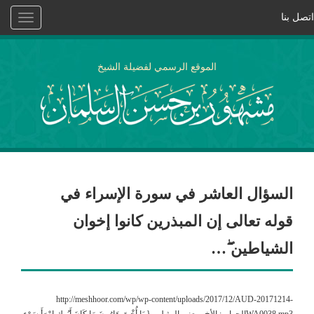
اتصل بنا
Toggle
vigation
الموقع الرسمي لفضيلة الشيخ
السؤال العاشر في سورة الإسراء في
قوله تعالى إن المبذرين كانوا إخوان
الشياطين ۖ…
http://meshhoor.com/wp/wp-content/uploads/2017/12/AUD-20171214-
WA0038.mp3الجواب: الأخ بمعنى المثيل ، { يَا أُخْتَ هَارُونَ مَا كَانَ أَبُوكِ امْرَأَ سَوْءٍ