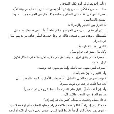
لا يأتي أحد يقول لي أنت تكفّر المدخن.
معاذ الله نحن لا نكفّر المدخن ونعترف أن بعض المبتلين بالدخان من بيننا الآن.
بعض الناس في نفقته على الدخان وإضاعة هذا المال في الحرام هو شبيه بهذا
الصنيع بالشياطين.
ما الفرق بين التبذير والإسراف؟
التبذير أن تنفق الشيء في الحرام ولو كان فلساً، وأنت في صنيعك هذا مثيل
للشيطان ، وهذه صورة قبيحة، فالله عز وجل قصدها لينفِّر عباده من بذلهم المال
في الحرام.
فالذي يلعب القمار مبذّر.
وكل مال ينفق في حرام مبذّر.
المسرف الذي ينفق فوق الحاجة، ينفق في حلال، لكن نفقته في الحلال تكون
فوق الحاجة.
السرف ليس منهي عنه بأصله وإنما هو منهي عنه بوصفه.
وأما التبذير منهيّ عنه بأصله.
لا يوجد إسراف مع الشيء القليل ، إذا ضبطت الأصل والكمية والمقدار التي
تحتاجها فأنت خرجت عن كونك مسرفاً.
وأما إن أنفقت أقلّ القليل على الحرام فأنت ما تخرج من كونك مبذراً.
هذا هو الفرق بين التبذير والإسراف .
جاءك ضيف وقدمت له طعاما كثيرا هل هذا إسراف؟
لا ، هذا ليس إسرافاً ، لمّا جاءت الملائكة لإبراهيم عليه السلام قدّم لهم عجلا حنيذا
، شوى لهم عجلاً وكانوا أربعاً وقالوا كانوا إثنين ، تقديم عجل لاثنين أو ثلاثة أو أربعة