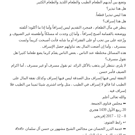
وتضع بين أيديهم الطعام الطيب والطعام اللذيذ والطعام الكثير.
هل هذا تبذير؟
هذا ليس تبذيرا قطعاً.
هل هذا إسراف؟
ينظر في مآل الطعام ، فمجرد التقديم ليس إسرافاً وأما إذا ما أكلوه؛ أتلفته
ووضعته بالقمامة أصبح إسرافاً ، وأما إن وجدت له مسلكاً وأطعمته غير الضيوف و
وزّعته على من تحب أو على الفقراء أو ما شابه فأنت أصبحت كريماً ولست
بمسرف ، وأما إن أضعت المال بعد تناولهم حصل الإسراف .
هذه المسائل مختلطة عند الناس ، بعض الناس يقدّم كرما يضع طعاما كثيرا هل
نقول مسرف؟
لا يلزم، ننتظر أين يذهب بالأكل الزائد ثم نقول مسرف أو غير مسرف ، أما اكرام
الضيف فأمر حسن .
النفقة ليس فيها إسراف مثل الصدقة ليس فيها إسراف وكذلك نفقة المال على
الطيب لذا قالو لا إسراف في الطيب ، مثل واحد اشترى شيئا ثمينا من الطيب فلا
إسراف فيه .
والله تعالى أعلم.
⬅ مجلس فتاوى الجمعة.
20 ربيع الأول 1439 هجري
8 – 12 – 2017 إفرنجي
↩ رابط الفتوى:
⬅ خدمة الدرر الحسان من مجالس الشيخ مشهور بن حسن آل سلمان. ✍✍
⬅ للاشتراك في قناة التلغرام: