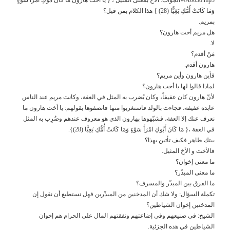
وَمَا كَانَتْ أُمُّكِ بَغِيًّا (28) } هذا الكلام بمن قيل؟
بمريم.
هل مريم أخت هارون؟
لا.
مَنْ أقدم؟
هارون أقدم.
فأين هارون وأين مريم؟
لماذا قالوا لها يا أخت هارون؟
لأنّ هارون كان عفيفاً، وكان يُضرب به المثل في العفة، وكانت مريم عند الناس
عابدة عفيفة، فجاءت بالولد فاستغربوا منها فانصفوها بقولهم: يا أخت هارون ما
نعرف عنك إلا العفة، فشبّهوها بهارون الذي هو معروف عندهم وضُرِب به المثل
في العفة ،{ مَا كَانَ أَبُوكِ امْرَأَ سَوْءٍ وَمَا كَانَتْ أُمُّكِ بَغِيًّا (28)}.
بيتك طاهر فكيف تأتين بهذا؟
فالأخت و الأخ المثيل.
ما معنى إخوان؟
ما معنى المبذّر؟
ما الفرق بين المبذّر والمسرف؟
تكملة السؤال: ولا شك أن المدخنين من المبذّرين فهل نستطيع أن نقول إن
المدخنين إخوان الشياطين؟
الشيخ: في صنيعهم وفي إضاعتهم ونفقتهم المال على الحرام هم إخوان
الشياطين في هذه الجزئية.