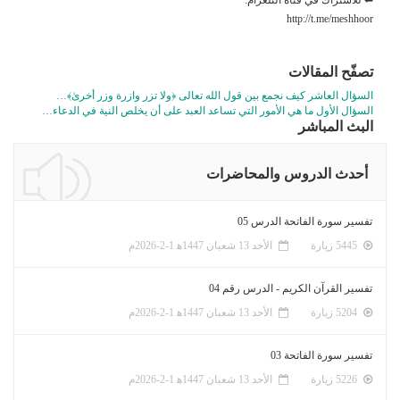
http://t.me/meshhoor
تصفّح المقالات
السؤال العاشر كيف نجمع بين قول الله تعالى ﴿ولا تزر وازرة وزر أخرىٰ﴾…
السؤال الأول ما هي الأمور التي تساعد العبد على أن يخلص النية في الدعاء…
البث المباشر
أحدث الدروس والمحاضرات
تفسير سورة الفاتحة الدرس 05
5445 زيارة
الأحد 13 شعبان 1447ﻫ 1-2-2026م
تفسير القرآن الكريم - الدرس رقم 04
5204 زيارة
الأحد 13 شعبان 1447ﻫ 1-2-2026م
تفسير سورة الفاتحة 03
5226 زيارة
الأحد 13 شعبان 1447ﻫ 1-2-2026م