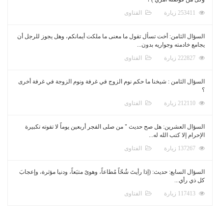
253411 زيارة
الفتاوى
السؤال الثامن: أخت تسأل تقول ما معنى ما ملكت أيمانكم، وهل يجوز للرجل أن
يجامع خادمته وجواريه بدون...
222827 زيارة
الفتاوى
السؤال الثامن : شيخنا ما حكم نوم الزوج في غرفة ونوم الزوجة في غرفة أخرى
؟
212110 زيارة
الفتاوى
السؤال العشرين: هل صح حديث " من صلى الفجر أربعين يوماً لا تفوته تكبيرة
الإحرام إلا كتب الله له...
137267 زيارة
الفتاوى
السؤال السابع: حديث: (إذا رأيتَ شُحّاً مُطاعاً، وهوىً متبَعاً، ودنيا مؤثرة، وإعجابَ
كل ذي رأي...
117413 زيارة
الفتاوى