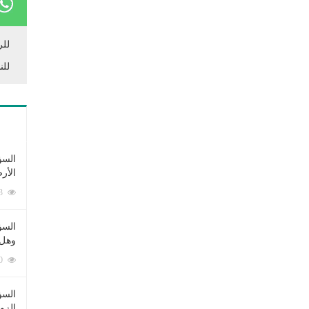
للر
للن
السؤ
الأر
253343 زيارة
السؤ
وهل 
222390 زيارة
السؤ
الزو