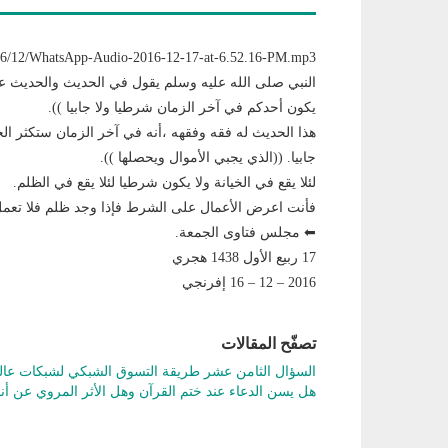
ds/2016/12/WhatsApp-Audio-2016-12-17-at-6.52.16-PM.mp3
النبي صلى الله عليه وسلم يقول في الحديث والحديث عند
يكون أحدكم في آخر الزمان شرطيا ولا جابيا )).
هذا الحديث له فقه وفقهه ،أنه في آخر الزمان ستكثر الخ
جابيا. ((الذي يجبي الأموال ويحصلها )).
لئلا يقع في الخيانة ولا يكون شرطيا لئلا يقع في الظلم.
فأنت اعرض الأعمال على الشرط فإذا وجد ظلم فلا تعمل
⬅ مجلس فتاوى الجمعة.
17 ربيع الأول 1438 هجري
2016 – 12 – 16 إفرنجي
تصفّح المقالات
السؤال الثامن عشر طريقة التسوق الشبكي لشبكات عا
هل يسن الدعاء عند ختم القرآن وهل الأثر المروي عن 