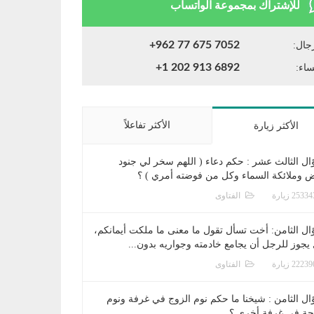
للإشتراك بمجموعة الواتساب
+962 77 675 7052
جال:
+1 202 913 6892
ساء:
الأكثر تفاعلاً
الأكثر زيارة
ال الثالث عشر : حكم دعاء ( اللهم سخر لي جنود
ض وملائكة السماء وكل من فوضته أمري ) ؟
الفتاوى
ال الثامن: أخت تسأل تقول ما معنى ما ملكت أيمانكم،
يجوز للرجل أن يجامع خادمته وجواريه بدون...
الفتاوى
ال الثامن : شيخنا ما حكم نوم الزوج في غرفة ونوم
جة في غرفة أخرى ؟