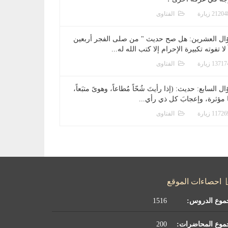
الفتاوى
ال العشرين: هل صح حديث " من صلى الفجر أربعين
 لا تفوته تكبيرة الإحرام إلا كتب الله له...
الفتاوى
ل السابع: حديث: (إذا رأيتَ شُحّاً مُطاعاً، وهوىً متبَعاً،
ا مؤثرة، وإعجابَ كل ذي رأي...
الفتاوى
احصاءات الموقع
موع الدروس:
1516
موع المحاضرات:
200