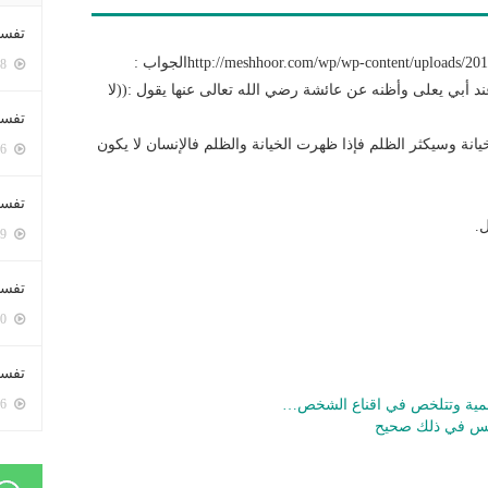
تفسي
http://meshhoor.com/wp/wp-content/uploaالجواب :
5358 زيارة
 أبي يعلى وأظنه عن عائشة رضي الله تعالى عنها يقول :((لا
تفسي
يانة وسيكثر الظلم فإذا ظهرت الخيانة والظلم فالإنسان لا يكون
5126 زيارة
تفسير
.
5139 زيارة
تفسير
5030 زيارة
تفسير 
لمية وتتلخص في اقناع الشخص…
5146 زيارة
أنس في ذلك صحيح