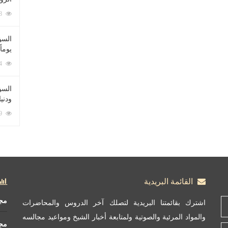
212048 زيارة
السؤ
يوماً
137174 زيارة
السؤا
ودني
117269 زيارة
القائمة البريدية
مج
اشترك بقائمتنا البريدية لتصلك آخر الدروس والمحاضرات
والمواد المرئية والصوتية ولمتابعة أخبار الشيخ ومواعيد مجالسه
مج