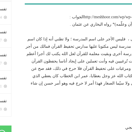
تفسي
http://meshhoor.comالجواب :
5424 زيارة
ن وعلّمه)* رواه البخاري عن عثمان .
تفسي
، فليس الأجر على اسم المدرسة ؛ ولا تظني أنه إذا كان اسم
5187 زيارة
مدرسة ليس مكتوبا عليها مدارس تحفيظ القرآن فمالك من أجر
 مدرسة أخرى وبقيت معلمة للقرآن لعل الله يكتب لك أجرا أعظم
تفسير
ت تُرغبيين فيه وأنت تعملين على إيجاد أناسا يحفظون القرآن
5207 زيارة
ب ومرغبات على تحفيظ القرآن فلا حرج في ذلك، فقد صح عن
تاب الله عز وجل بعطايا، عمر ابن الخطاب كان يعطي الذي
تفسير
ا سيّما الصغار فهذا أمر لا حرج فيه وهو أمر حسن إن شاء
5091 زيارة
تفسير 
5209 زيارة