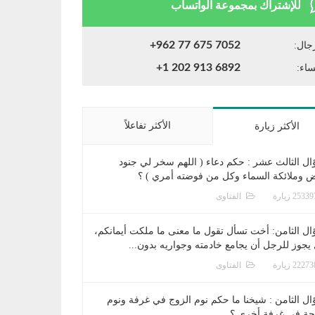
للإشتراك بمجموعة الواتساب
+962 77 675 7052
جال:
+1 202 913 6892
ساء:
الأكثر تفاعلاً
الأكثر زيارة
ال الثالث عشر : حكم دعاء ( اللهم سخر لي جنود
ض وملائكة السماء وكل من فوضته أمري ) ؟
الفتاوى
ال الثامن: أخت تسأل تقول ما معنى ما ملكت أيمانكم،
يجوز للرجل أن يجامع خادمته وجواريه بدون...
الفتاوى
ال الثامن : شيخنا ما حكم نوم الزوج في غرفة ونوم
جة في غرفة أخرى ؟