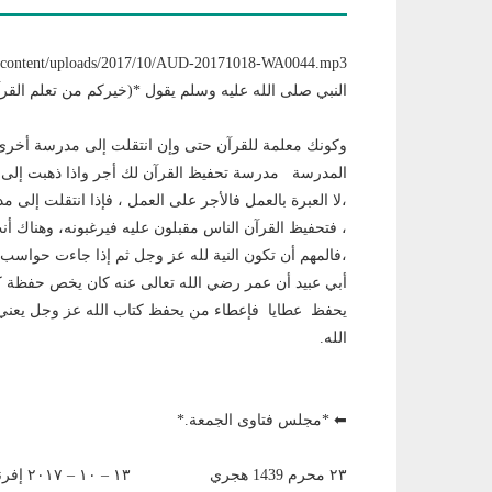
/wp/wp-content/uploads/2017/10/AUD-20171018-WA0044.mp3
النبي صلى الله عليه وسلم يقول *(خيركم من تعلم القرآ
وكونك معلمة للقرآن حتى وإن انتقلت إلى مدرسة أخرى 
المدرسة مدرسة تحفيظ القرآن لك أجر واذا ذهبت إلى 
،لا العبرة بالعمل فالأجر على العمل ، فإذا انتقلت إلى
، فتحفيظ القرآن الناس مقبلون عليه فيرغبونه، وهناك أن
،فالمهم أن تكون النية لله عز وجل ثم إذا جاءت حواس
أبي عبيد أن عمر رضي الله تعالى عنه كان يخص حفظة ك
يحفظ عطايا فإعطاء من يحفظ كتاب الله عز وجل يعني ول
الله.
⬅ *مجلس فتاوى الجمعة.*
٢٣ محرم 1439 هجري ١٣ – ١٠ – ٢٠١٧ إفرنجي