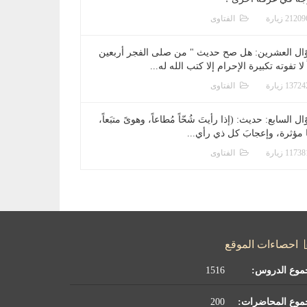
الفتاوى
ال العشرين: هل صح حديث " من صلى الفجر أربعين
 لا تفوته تكبيرة الإحرام إلا كتب الله له...
الفتاوى
ل السابع: حديث: (إذا رأيتَ شُحّاً مُطاعاً، وهوىً متبَعاً،
ا مؤثرة، وإعجابَ كل ذي رأي...
الفتاوى
احصاءات الموقع
موع الدروس:
1516
موع المحاضرات:
200