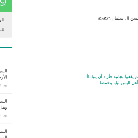
 حسن آل سلمان.*✍✍
للر
للن
السؤ
يقفوا بجانبه فأراد أن يتبرٙأ…
الأر
هل اليمن ثيابا وخمصا…
253397 زيارة
السؤ
وهل 
222738 زيارة
السؤ
الزو