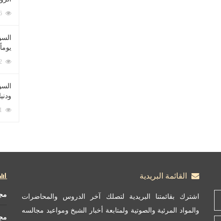
212096 زيارة
السؤ
يوماً
137242 زيارة
السؤا
ودني
117381 زيارة
القائمة البريدية
مج
اشترك بقائمتنا البريدية لتصلك آخر الدروس والمحاضرات
والمواد المرئية والصوتية ولمتابعة أخبار الشيخ ومواعيد مجالسه
مج