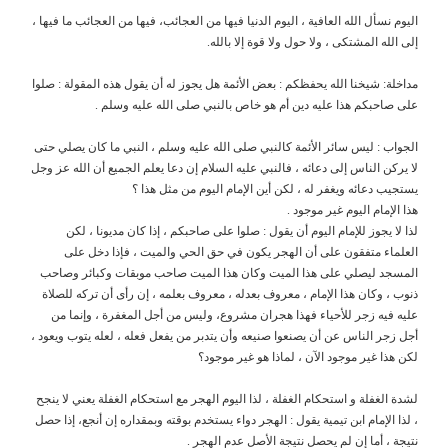
اليوم نسأل الله العافية ، اليوم الدنيا فيها من العجائب، فيها من العجائب ما فيها ،
إلى الله المشتكى ، ولا حول ولا قوة إلا بالله.
مداخلة: شيخنا الله يحفظكم : بعض الأئمة هل يجوز له أن يقول هذه المقولة : صلوا
على صاحبكم هذا عليه دين أم هو خاص بالنبي صلى الله عليه وسلم .
الجواب : ليس سائر الأئمة كالنبي صلى الله عليه وسلم ، النبي ما كان يصلي حتى
لا يركن الناس إلى دعائه ، فالنبي عليه السلام إن دعا يعلم الجميع أن الله عز وجل
يستجيب دعائه ويغفر له ، لكن أين الإمام اليوم من مثل هذا ؟
هذا الإمام اليوم غير موجود .
لذا لا يجوز للإمام اليوم أن يقول : صلوا على صاحبكم ، إذا كان مديونا ، لكن
العلماء متفقون على أن الهجر يكون في حق الحي والميت ، فإذا دخل على
المسجد ليصلي على هذا الميت وكان هذا الميت صاحب موبقات وكبائر وصاحب
ذنوب ، وكان هذا الإمام ، معروف بعدله ، معروف بعلمه ، إن رأى أن تركه للصلاة
عليه فيه زجر للأحياء فهذا هجران مشروع، وليس من أجل المغفرة ، وإنما من
أجل زجر الناس عن أن يصنعوا صنيعه وأن يتدبر من يفعل فعله ، لعله يتوب ويعود ،
لكن هذا غير موجود الآن ، لماذا هو غير موجود؟
لشدة الغفلة و استحكام الغفلة ، لذا اليوم الهجر مع استحكام الغفلة يعني لا ينجح
، لذا الإمام ابن تيمية يقول : الهجر دواء يستخدم بوقته وبمقداره إن أنجع، إذا حصل
نتيجة ، أما إن لم يحصل نتيجة الأصل عدم الهجر .