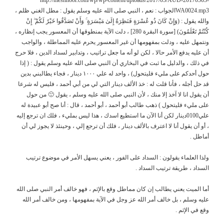
WA0024.mp3الجواب : نعم ، النبي صلى الله عليه وسلم يقول : مطل الغني ظلم ،
والله يقول : (وَإِنْ كَانَ ذُو عُسْرَةٍ فَنَظِرَةٌ إِلَىٰ مَيْسَرَةٍ ۚ وَأَنْ تَصَدَّقُوا خَيْرٌ لَكُمْ ۖ إِنْ
كُنْتُمْ تَعْلَمُونَ) [سورة البقرة 280] ، دلت الآية بمنطوقها أن المعسور يجب إنظاره ،
ونتمهل عليه ، ودلت بمفهومها أن غير المعسور يحرم عليه المماطلة ، والواجب
أن عليه يدفع الأمر حالا ، لكن لو أنه ما جعل تراتيب ، وتدابير لسداد الدين ، فلا حرج
في ذلك ، والدليل ما ثبت في البخاري أن النبي صلى الله عليه وسلم يقول : ( إذا
حول أحدكم على مليء فليتحول) ، واحد له علي ١٠٠٠ دينار ، فجاء يطالبني بدين
قد حل أجله ، فأنا قلت له : خذ الألف دينار التي لي من أبي أحمد ، فليس له شرعا
أن يقول انا لا آخذ إلا منك ، لأن النبي صلى الله عليه وسلم ، يقول 🙁 من حول
على مليء فليتحول ) ذهب طالب أبو أحمد ، أبو أحمد ، قال : أنا صح أبو عبيدة له
علي0100دينار لكن أنا الآن ما استطيع اسدك ، هذا ليس بمليء ، فلك ان ترجع إليه
، أو أن يقول أنا لا اعترف بالألف دينار ، فلك أن ترجع إلي ، وحينئذ لا يجوز لي أن
أماطل .
ولذا العلماء يقولون : السداد على الفور ، يعني يسهل الأمر في موضوع ترتيب
السداد ، طريقة ترتيب السداد .
أما الميت يعني يطالب إن كان مماطل وقع بالإثم ، فهو خالف أمر النبي صلى الله
عليه وسلم ، بل خالف أمر الله عز وجل في الآية بمفهومها ، ومن خالف أمر الله
وقع في الإثم .