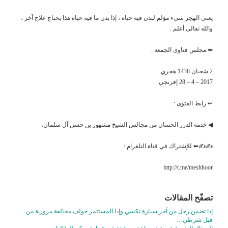
يعني الهجر شيء مؤلم لبدن فيه حياة ، إذا بدن ما فيه حياة هذا يحتاج علاج آخر ،
والله تعالى أعلم .
⬅ مجلس فتاوى الجمعة .
2 شعبان 1438 هجري
2017 – 4 – 28 إفرنجي
↩ رابط الفتوى :
◀ خدمة الدرر الحسان من مجالس الشيخ مشهور بن حسن آل سلمان.
✍✍⬅ للإشتراك في قناة التلغرام :
http://t.me/meshhoor
تصفّح المقالات
إذا تضمن رجل من آخر سيارة تكسي وإذا المستثمر خولف مخالفة مرورية من
قبل شرطي…