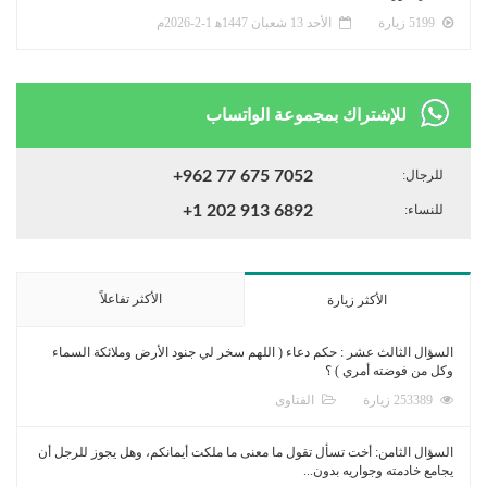
5199 زيارة
الأحد 13 شعبان 1447ﻫ 1-2-2026م
للإشتراك بمجموعة الواتساب
للرجال:
+962 77 675 7052
للنساء:
+1 202 913 6892
الأكثر تفاعلاً
الأكثر زيارة
السؤال الثالث عشر : حكم دعاء ( اللهم سخر لي جنود الأرض وملائكة السماء
وكل من فوضته أمري ) ؟
253389 زيارة
الفتاوى
السؤال الثامن: أخت تسأل تقول ما معنى ما ملكت أيمانكم، وهل يجوز للرجل أن
يجامع خادمته وجواريه بدون...