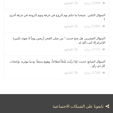
222690 زيارة
الفتاوى
السؤال الثامن : شيخنا ما حكم نوم الزوج في غرفة ونوم الزوجة في غرفة أخرى
؟
212091 زيارة
الفتاوى
السؤال العشرين: هل صح حديث " من صلى الفجر أربعين يوماً لا تفوته تكبيرة
الإحرام إلا كتب الله له...
137231 زيارة
الفتاوى
السؤال السابع: حديث: (إذا رأيتَ شُحّاً مُطاعاً، وهوىً متبَعاً، ودنيا مؤثرة، وإعجابَ
كل ذي رأي...
117369 زيارة
الفتاوى
تابعونا على الشبكات الاجتماعية