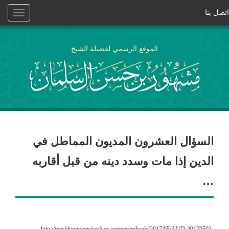
اتصل بنا
Toggle
vigation
الموقع الرسمي لفضيلة الشيخ
السؤال العشرون المديون المماطل في
الدين إذا مات وسدد دينه من قبل أقاربه
…
http://meshhoor.com/wp/wp-content/uploads/2017/05/AUD-20170503-