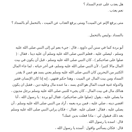
هل يعذب على عدم السداد ؟
نعم يعذب .
متى يرفع الإثم عن الميت؟ ومتى يرفع العذاب عن الميت ، بالتحمل أم بالسداد ؟
بالسداد ،وليس بالتحمل .
أبو بردة كما في سنن أبي داوود ، قال : جيء بعم لي إلى النبي صلى الله عليه
وسلم ، ليصلي عليه ، فعلم النبي صلى الله عليه وسلم أن عليه دينا ، فقال : (
صلوا على صاحبكم ) ، كان النبي صلى الله عليه وسلم ، قبل أن يكون في بيت
المال مالا كثيرا ، لأن النبي صلى الله عليه وسلم، في آخر حياته ، لما جاء المال
الكثير من البحرين كان النبي صلى الله عليه وسلم يعني يسد هو عمن لا يقدر
السداد ومن بيت المال عن الميت ، وهذا حكم فقهي ، إنه إذا كان الإنسان فقير
والدولة غنية فبيت المال هو الذي يسد ، ما عنده مال وعليه دين ، فقبل ان يكون
هنالك مال في بيت المال ، كان يجيء للنبي صلى الله عليه وسلم برجل مديون ،
ما يصلي عليه ، يقول: (صلوا على صاحبكم) ، فقال أبو بردة : يا رسول الله ، أنا
اقضي دينه ، صلي عليه ، فمن بره بعمه ، أراد من النبي صلى الله عليه وسلم ، أن
يصلي عليه ، فقال : فصلى عليه . فقال :- فكان يراني النبي صلى الله عليه وسلم
بعد ذلك فيقول لي :- ماذا فعلت بدين عمك؟
قال : اسده يا رسول الله .
قال : فكان يسألني واقول : أسده يا رسول الله ،