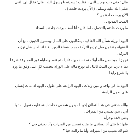
قال : حتى ذات يوم سألني ، فقلت : سددته يا رسول الله . قال: فقال لي النبي
صلى الله عليه وسلم : ( الآن بردت جلدته ) .
الآن بردت جلدة من ؟
الميت المديون .
ما بردت جلدته بالتحمل ، لما قال : أنا أسد ، بردت جلدته بالسداد .
اليوم الورثة نسأل الله العافية ، يتكالبون على المال وينسون الديون ، مع أن
الفقهاء متفقون قبل توزيع التركة ، يجب قضاء الدين ، قضاء الدين قبل توزيع
التركة ،
نجهز الميت من ماله أولا ، ثم نسد ديونه ثانيا ، ثم ننفذ وصاياه غير الممنوعة شرعا
بما لا يزيد عن الثلث ثالثا ، ثم نوزع ماله على الورثة بنصيب كلٍ على وفق ما ورد
بالشرع رابعا .
اليوم ما في واحد واثنين وثلاث ، اليوم الرابعة على طول ، اليوم اذا مات إنسان
على طول الرابعة .
والله حدثني في هذا النطاق إخوانا ، يقول شخص دخلت ابنته عليه ، تقول له : يا
أبي ، بدي نصيبي من الميراث .
يعني قحة وجرأة .
قلها : يا بنتي أنا لساتني ما متت نصيبك من الميراث وأنا بعدني حي ؟
شو لك نصيب من الميراث وأنا ما زالت حيا ؟