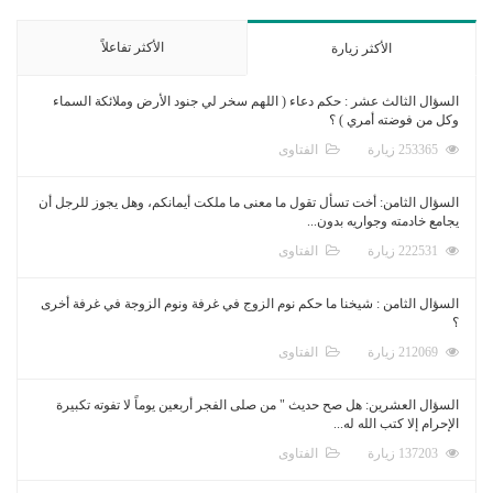
الأكثر تفاعلاً
الأكثر زيارة
السؤال الثالث عشر : حكم دعاء ( اللهم سخر لي جنود الأرض وملائكة السماء
وكل من فوضته أمري ) ؟
253365 زيارة
الفتاوى
السؤال الثامن: أخت تسأل تقول ما معنى ما ملكت أيمانكم، وهل يجوز للرجل أن
يجامع خادمته وجواريه بدون...
222531 زيارة
الفتاوى
السؤال الثامن : شيخنا ما حكم نوم الزوج في غرفة ونوم الزوجة في غرفة أخرى
؟
212069 زيارة
الفتاوى
السؤال العشرين: هل صح حديث " من صلى الفجر أربعين يوماً لا تفوته تكبيرة
الإحرام إلا كتب الله له...
137203 زيارة
الفتاوى