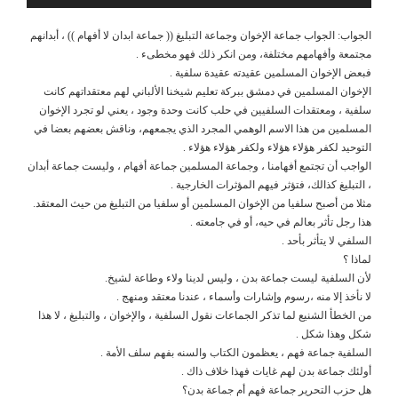
الجواب: الجواب جماعة الإخوان وجماعة التبليغ (( جماعة ابدان لا أفهام )) ، أبدانهم
مجتمعة وأفهامهم مختلفة، ومن انكر ذلك فهو مخطىء .
فبعض الإخوان المسلمين عقيدته عقيدة سلفية .
الإخوان المسلمين في دمشق ببركة تعليم شيخنا الألباني لهم معتقداتهم كانت
سلفية ، ومعتقدات السلفيين في حلب كانت وحدة وجود ، يعني لو تجرد الإخوان
المسلمين من هذا الاسم الوهمي المجرد الذي يجمعهم، وناقش بعضهم بعضا في
التوحيد لكفر هؤلاء هؤلاء ولكفر هؤلاء هؤلاء .
الواجب أن تجتمع أفهامنا ، وجماعة المسلمين جماعة أفهام ، وليست جماعة أبدان
، التبليغ كذالك، فتؤثر فيهم المؤثرات الخارجية .
مثلا من أصبح سلفيا من الإخوان المسلمين أو سلفيا من التبليغ من حيث المعتقد.
هذا رجل تأثر بعالم في حيه، أو في جامعته .
السلفي لا يتأثر بأحد .
لماذا ؟
لأن السلفية ليست جماعة بدن ، وليس لدينا ولاء وطاعة لشيخ.
لا نأخذ إلا منه ،رسوم وإشارات وأسماء ، عندنا معتقد ومنهج .
من الخطأ الشنيع لما تذكر الجماعات نقول السلفية ، والإخوان ، والتبليغ ، لا هذا
شكل وهذا شكل .
السلفية جماعة فهم ، يعظمون الكتاب والسنه بفهم سلف الأمة .
أولئك جماعة بدن لهم غايات فهذا خلاف ذاك .
هل حزب التحرير جماعة فهم أم جماعة بدن؟