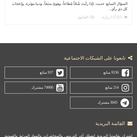
السؤال السابع: حديث: (إذا رأيتَ شُحّاً مُطاعاً، وهوىً متبَعاً، ودنيا مؤثرة، وإعجابَ
كل ذي رأي...
117313 زيارة
الفتاوى
تابعونا على الشبكات الاجتماعية
9336 متابع
937 متابع
214 متابع
74900 مشترك
3045 مشترك
القائمة البريدية
اشترك بقائمتنا البريدية لتصلك آخر الدروس والمحاضرات والمواد المرئية والصوتية