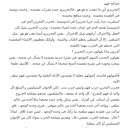
جماعة فهم .
التحريري أين ما ذهبت به هو هو ، فالتحريري عنده نشرات معتمدة ، وعنده دوسية
في العقيدة معتمدة ، وعنده مناهج معتمدة .
استغربت جدا رأيت حزبا تحريريا في اندونيسيا ، فحزب التحرير الذي في
اندونيسيا نفسه الذي في عمان عنده اشياء معتمدة ، وحزب التحرير يميل إلى
العقل والاعتزال، آراؤهم تميل للاعتزال ، يعني التحريري أينما ذهب هو هو ، مثل
السلفي ، إلا أن السلفي يعظم الكتاب والسنة ، وأولئك يعظمون الأشياء المعتمدة
التي عندهم في الحزب مهما ناقشته .
أتدرون ماذا يقولون حزب التحرير ؟
يقولون الحديث النبوي الموجود في نشرة حزبية معتمدة لا يسأل عن صحته ، يعني
بمجرد وجوده في نشرة معتمدة أصبح صحيحا لا يسأل عن صحته ، -للأسف طبعا-
.
فأصولهم فاسدة، أصولهم عقلية لا يعتمدون الأدلة النقلية ولا يعتمدون فهم سلف
الأمة .
فحزب التحرير حزب فهم وليس حزب بدن ، لكن الإخوان المسلمين و التبيلغ كل
واحد له فهم للشرع ؛ كل واحد له معتقد ، فالتبليغيون عندهم مصلحة الخروج
تقتضي أن اسكت عن كفرك ، يعني يمكن واحد عنده معتقدا مثلا أخذه من عالم
سلفي ، وواحد آخر عنده معتقدا أخذه من عالم صوفي ، فيرى وحدة الوجود ، فلو
سالت من عقيدته منهم سلفية ،ما رأيك فى وحدة الوجود ، ليس عنده كلام ، لماذا
؟ قال : مصلحة الحزب تقتضي ذلك، وتقديم مصلحة الحزب سواء كان من الإخوان
المسلمين أو كان تبيلغيا .