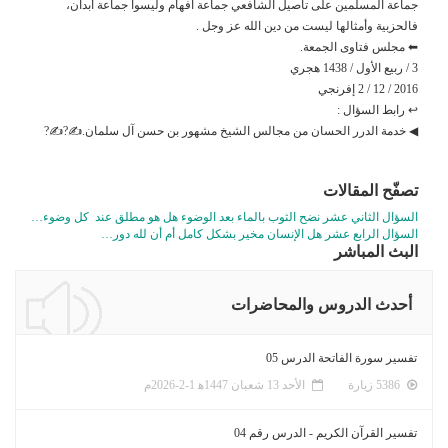
جماعة المسلمين على تأصيل الشافعي جماعة افهام وليسوا جماعة أبدان،
فالحزبية وأمثالها ليست من دين الله عز وجل .
⬅ مجلس فتاوى الجمعة.
3 / ربيع الأول / 1438 هجري
2016 / 12 / 2 إفرنجي
↩ رابط السؤال :
◀ خدمة الدرر الحسان من مجالس الشيخ مشهور بن حسن آل سلمان.✍?✍?
تصفّح المقالات
السؤال الثاني عشر نضح الثوب بالماء بعد الوضوء هل هو مطلق عند كل وضوء…
السؤال الرابع عشر هل الإنسان مخير بشكل كامل أم أن لله دور…
البث المباشر
أحدث الدروس والمحاضرات
تفسير سورة الفاتحة الدرس 05
5386 زيارة
الأحد 13 شعبان 1447ﻫ 1-2-2026م
تفسير القرآن الكريم - الدرس رقم 04