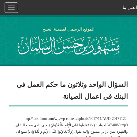
اتصل بنا
Toggle
vigation
الموقع الرسمي لفضيلة الشيخ
السؤال الواحد وثلاثون ما حكم العمل في
البنك في اعمال الصيانة
http://meshhoor.com/wp/wp-content/uploads/2017/11/AUD-20171122-
WA0060.mp3الجواب: (وَلَا تَعَاوَنُوا عَلَى الْإِثْمِ وَالْعُدْوَانِ) يعني الذي يصنع الشاي
والقهوة لمن يرابي ممنوع والله يقول (وَلَا تَعَاوَنُوا عَلَى الْإِثْمِ وَالْعُدْوَانِ) يمنع ان