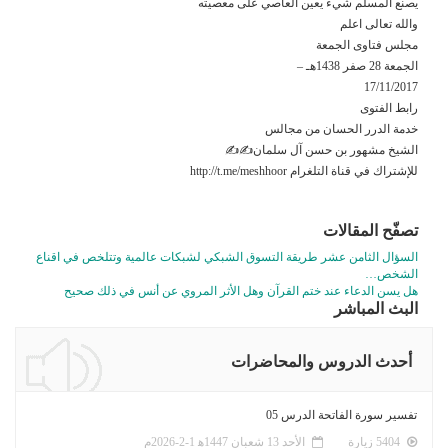
يصنع المسلم شيء يعين العاصي على معصيته
والله تعالى اعلم
مجلس فتاوى الجمعة
الجمعة 28 صفر 1438هـ –
17/11/2017
رابط الفتوى
خدمة الدرر الحسان من مجالس
الشيخ مشهور بن حسن آل سلمان✍✍
للإشتراك في قناة التلغرام http://t.me/meshhoor
تصفّح المقالات
السؤال الثامن عشر طريقة التسوق الشبكي لشبكات عالمية وتتلخص في اقناع
الشخص…
هل يسن الدعاء عند ختم القرآن وهل الأثر المروي عن أنس في ذلك صحيح
البث المباشر
أحدث الدروس والمحاضرات
تفسير سورة الفاتحة الدرس 05
5404 زيارة
الأحد 13 شعبان 1447ﻫ 1-2-2026م