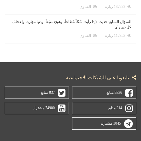
137222 زيارة
الفتاوى
السؤال السابع: حديث: (إذا رأيتَ شُحّاً مُطاعاً، وهوىً متبَعاً، ودنيا مؤثرة، وإعجابَ
كل ذي رأي...
117353 زيارة
الفتاوى
تابعونا على الشبكات الاجتماعية
9336 متابع
937 متابع
214 متابع
74900 مشترك
3045 مشترك