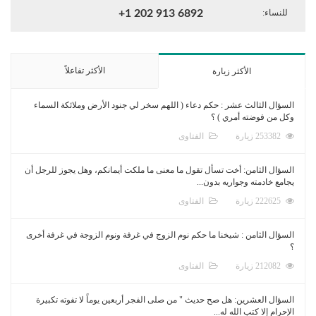
للنساء:
+1 202 913 6892
الأكثر تفاعلاً
الأكثر زيارة
السؤال الثالث عشر : حكم دعاء ( اللهم سخر لي جنود الأرض وملائكة السماء
وكل من فوضته أمري ) ؟
253382 زيارة
الفتاوى
السؤال الثامن: أخت تسأل تقول ما معنى ما ملكت أيمانكم، وهل يجوز للرجل أن
يجامع خادمته وجواريه بدون...
222625 زيارة
الفتاوى
السؤال الثامن : شيخنا ما حكم نوم الزوج في غرفة ونوم الزوجة في غرفة أخرى
؟
212082 زيارة
الفتاوى
السؤال العشرين: هل صح حديث " من صلى الفجر أربعين يوماً لا تفوته تكبيرة
الإحرام إلا كتب الله له...