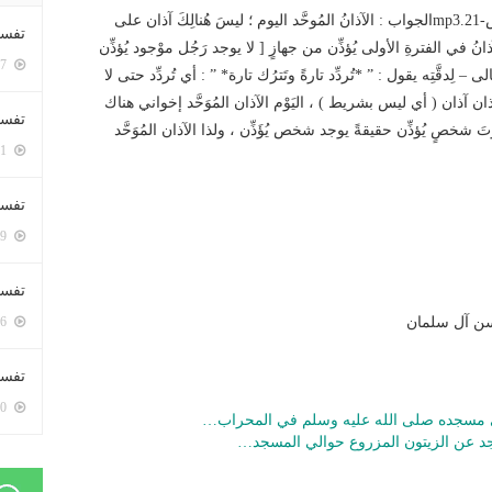
http://meshhoor.com/wp/wp-content/uploads/2016/08/س-21.mp3الجواب : الآذانُ المُوحَّد اليوم ؛ ليسَ هُنالِكَ آذان على
تفسي
نُ في الفترةِ الأولى يُؤذِّن من جهازٍ [ لا يوجد رَجُل موْجود يُؤذِّن
5387 زيارة
لِدقَّتِه يقول : ” *تُردِّد تارةً وتَترُك تارة* ” : أي تُردِّد حتى لا
 الآذان آذان ( أي ليس بشريط ) ، اليَوْم الآذان المُوَحَّد إخواني هناك
تفسي
تَ شخصٍ يُؤذِّن حقيقةً يوجد شخص يُؤَذِّن ، ولذا الآذان المُوَحَّد
5151 زيارة
تفسير
5169 زيارة
تفسير
 حسن آل سلمان
5056 زيارة
تفسير 
5170 زيارة
ي مسجده صلى الله عليه وسلم في المحراب…
اجد عن الزيتون المزروع حوالي المسجد…