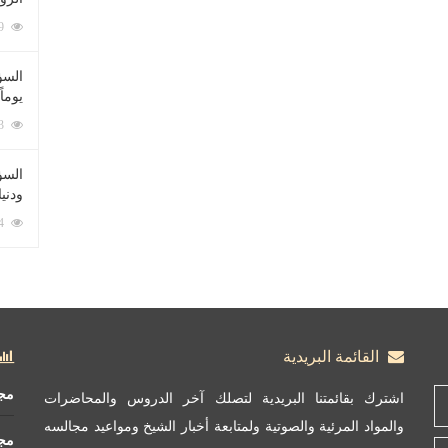
212069 زيارة
السؤ
يوماً
137203 زيارة
السؤا
ودني
117314 زيارة
القائمة البريدية
مج
اشترك بقائمتنا البريدية لتصلك آخر الدروس والمحاضرات
والمواد المرئية والصوتية ولمتابعة أخبار الشيخ ومواعيد مجالسه
مج