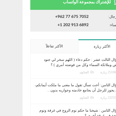
للإشتراك بمجموعة الواتساب
+962 77 675 7052
جال:
+1 202 913 6892
ساء:
الأكثر تفاعلاً
الأكثر زيارة
ال الثالث عشر : حكم دعاء ( اللهم سخر لي جنود
ض وملائكة السماء وكل من فوضته أمري ) ؟
الفتاوى
ال الثامن: أخت تسأل تقول ما معنى ما ملكت أيمانكم،
يجوز للرجل أن يجامع خادمته وجواريه بدون...
الفتاوى
ال الثامن : شيخنا ما حكم نوم الزوج في غرفة ونوم
جة في غرفة أخرى ؟