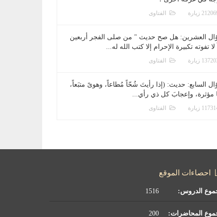
الفتاوى
ال العشرين: هل صح حديث " من صلى الفجر أربعين
 لا تفوته تكبيرة الإحرام إلا كتب الله له...
الفتاوى
ل السابع: حديث: (إذا رأيتَ شُحّاً مُطاعاً، وهوىً متبَعاً،
ا مؤثرة، وإعجابَ كل ذي رأي...
الفتاوى
احصاءات الموقع
موع الدروس:
1516
موع المحاضرات:
200