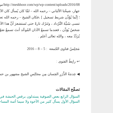
جهاز، شيخُنا الألباني – رحمه الله – لمَّا كان يُسأل كان الآذا
؛ إنِّما يُؤَذِّن شريط تسجيل ] ،فكان الشيخ – رحمه الله تعالى – 
تنسى سُنيِّةَ التِّرْداد ، وتَترُك تارةً حتى تَستشعرَ أنَّ هذا
شخصٌ يُؤذِّن ، فعندما تسمعُ الآذان المُوحَّد أنتَ تسمعُ صَوْ
يُرَدَّدُ معه ، والله تعالى أعلم .
مَجلِسُ فتاوى الجُمعة : 5 – 8 – 2016
↩ رابِطُ الفتوى :
◀ خِدمَةُ الدُّرَرِ الحِسان مِن مجالِسِ الشيخ مشهور بن
تصفّح المقالات
السؤال الرابع بعض الصوفية يستدلون برقص الحبشة ف
السؤال الأول يسأل كثير من الأخوة ولا سيما أئمة المس