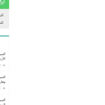
للر
للن
السؤ
الأر
253369 زيارة
السؤ
وهل 
222535 زيارة
السؤ
الزو