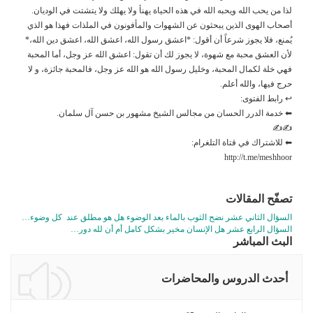
لذا من يحب الله ويحبه الله في هذه الحياة يهنأ ولا يهلك ولا يتشتت في الوديان.
أصحاب الهوى الذين يبحثون عن الشهوات والمأفونون في الملذات فهذا هو الذي
يُمنع، فلا يجوز شرعاً أن أقول: *اعشق رسول الله، اعشق الله، اعشق دين الله،*
لأن العشق محبة مع شهوة، لا يجوز لك أن تقول: اعشق الله عز وجل، أما المحبة
فهي خلة لكمال المحبة، وخليل رسول الله هو الله عز وجل، فالمحبة جائزة، و لا
حرج فيها، والله أعلم.
↩ رابط الفتوى:
⬅ خدمة الدرر الحسان من مجالس الشيخ مشهور بن حسن آل سلمان.
✍✍
⬅ للاشتراك في قتاة التلغرام:
http://t.me/meshhoor
تصفّح المقالات
السؤال الثاني عشر نضح الثوب بالماء بعد الوضوء هل هو مطلق عند كل وضوء…
السؤال الرابع عشر هل الإنسان مخير بشكل كامل أم أن لله دور…
البث المباشر
أحدث الدروس والمحاضرات