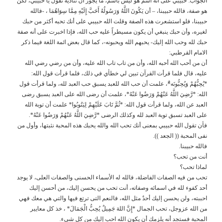
الجواب: حبيبي على أنه اسم هو ليس باسم، ما يجوز أن تناديه تقول يا حبيبي، لكن
هو صفة، فالله حبيبنا، – أن يَكُونَ اللَّهُ وَرَسُولُهُ أَحَبَّ إِلَيْهِ مِمَّا سِوَاهُمَا ، -فالله
حبيبنا، فلو استشعرت هذه الصفة وقلت الله حبيبي على أنك تحبه أكثر من حبك
لغيره، وأن حبك ينبغي أن يكون مسيطراً عليه حب الله، فإذا اخبرت على أنه صفة
حبك لله وحب الله إليك- يحبهم الله ويحبونه-، كما قال بعض ائمة اللغة فيما ذكر
الامام القرطبي:
أن من أحب الله أحبه الله، وأن من تاب تاب الله عليه، وأن من رضي رضي الله
عليه، قال فلما قرأت القرآن تبين لي خطأي في ذلك، فلما قرأت قول الله:
*يُحِبُّهُمْ وَيُحِبُّونَه*ُ، علمت أن حب الله للعبد يسبق حب العبد لله، ولما قرأت قول
الله: *رَّضِيَ اللَّهُ عَنْهُمْ وَرَضُوا عَنْهُ*، علمت أن رضى الله على العبد يسبق رضى
العبد عن الله، ولما قرأت قول الله: *ثُمَّ تَابَ عَلَيْهِمْ لِيَتُوبُوا* علمت أن توبة الله
على العبد تسبق توبة العبد لله وكذلك الرضى *رَّضِيَ اللَّهُ عَنْهُمْ وَرَضُوا عَنْهُ*.
فأن تقول الله حبيبي بمعنى أنك تحب الله والله يحبك هذه المحبة نثبتها، وأول من
نفى المحبة (( الجعد )).
فالله حبيبنا.
أنت من تحب؟
لماذا تحب؟
تحب من فيه الصفات الفاضلة، فالله له الأسماء الحسنى والصفات العلى، لا يوجد
أحد كفوء لله في اسمائه وصفاته، أنت تحب من يحسن إليك، من أحسن إليك
احببته، ولن يحسن إليك أحدٌ مثل الله، فالنعم التى ترتع فيها والتي هي معك فهي
من الله عزوجل، تحب الجمال *إِنَّ اللهَ جَمِيلٌ يُحِبُّ الْجَمَالَ* ، خذ كل معايير
المحبة فستجد أنه يلزمك أن يكون الله احب إليك من كل شيء.