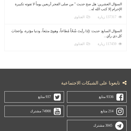
السؤال العشرين: هل صح حديث " من صلى الفجر أربعين يوماً لا تفوته تكبيرة
الإحرام إلا كتب الله له...
137317 زيارة
الفتاوى
السؤال السابع: حديث: (إذا رأيتَ شُحّاً مُطاعاً، وهوىً متبَعاً، ودنيا مؤثرة، وإعجابَ
كل ذي رأي...
117459 زيارة
الفتاوى
تابعونا على الشبكات الاجتماعية
9336 متابع
937 متابع
214 متابع
74900 مشترك
3045 مشترك