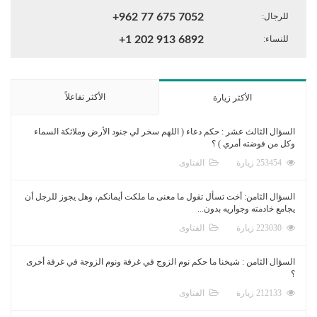
للرجال:
+962 77 675 7052
للنساء:
+1 202 913 6892
الأكثر تفاعلاً
الأكثر زيارة
السؤال الثالث عشر : حكم دعاء ( اللهم سخر لي جنود الأرض وملائكة السماء
وكل من فوضته أمري ) ؟
253454 زيارة
الفتاوى
السؤال الثامن: أخت تسأل تقول ما معنى ما ملكت أيمانكم، وهل يجوز للرجل أن
يجامع خادمته وجواريه بدون...
223030 زيارة
الفتاوى
السؤال الثامن : شيخنا ما حكم نوم الزوج في غرفة ونوم الزوجة في غرفة أخرى
؟
212133 زيارة
الفتاوى