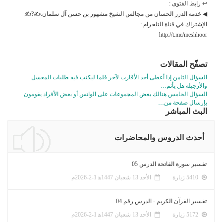
↩ رابط الفتوى :
◀ خدمة الدرر الحسان من مجالس الشيخ مشهور بن حسن آل سلمان.✍?✍
الإشتراك في قناة التلجرام :
http://t.me/meshhoor
تصفّح المقالات
السؤال الثامن إذا أعطى أحد الأقارب لآخر قلما ليكتب فيه طلبات المعسل
والأرجيلة هل يأثم…
السؤال الخامس هنالك بعض المجموعات على الواتس أو بعض الأفراد يقومون
بإرسال صفحة من…
البث المباشر
أحدث الدروس والمحاضرات
تفسير سورة الفاتحة الدرس 05
5410 زيارة
الأحد 13 شعبان 1447ﻫ 1-2-2026م
تفسير القرآن الكريم - الدرس رقم 04
5172 زيارة
الأحد 13 شعبان 1447ﻫ 1-2-2026م