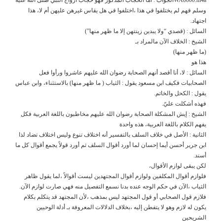
وسلم فهم لم يختلفوا في هذا ،اختلفوا في هل يقاس غيرهن عليهن أم لا، هذا
اجتهاد.
السائل : (قصدي “ولا يبدين زينتهن إلا ما ظهر منها”)
الشيخ : الخلاف الآن مالمراد بـ
(ما ظهر منها)
هذا هو
السائل : لا، أنا أقصد أنهم الصحابة رضوان الله عليهم عاشروا ورأوا فعل
الصحابيات فكيف ابن مسعود يقول : الثياب ( ما ظهر منها) بالاستثناء، وابن عباس
يقول : الكحل والخاتم.
فهذه أشكلت عليّ.
الشيخ : إيش المشكلة الصحابة رضوان الله عليهم مخاطبون باللغة العربية فكل
يفهم الكلام باللغة العربية، هذه واحدة
الثانية : الأصل في خلاف السلف بالتفسير أنه اختلاف تنوع وليس اختلاف تضاد لذا
ابن جرير أحسن أيما إحسان لما أورد أقوال السلف ثم أورد قولاً يجمع أقوال كل ما
أسند.
لكن يبقى لوازم الأقوال،
فلوازم أقوال المكلفين ولوازم أقوال المجتهدين ليست أقوالاً ،لما يقول ظاهر
الثياب ،الآن في حكم الوجه عنده بدنا نسمع التفصيل منه فهي صارت لوازم الآن.
فلازم قول الصحابي أو قول المجتهد ليس بمذهب ،لأن المجتهد قد يتكلم بكلام
يكون له لازم وهو لا يتفطن إليه ،بخلاف الدلالات المعروفة بـ أدلة الوحيين
الشريحين