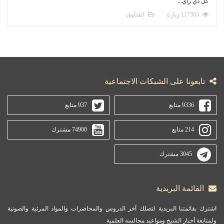
كل ذي رأي...
117363 زيارة
الفتاوى
تابعونا على الشبكات الاجتماعية
9336 متابع
937 متابع
214 متابع
74900 مشترك
3045 مشترك
القائمة البريدية
اشترك بقائمتنا البريدية لتصلك آخر الدروس والمحاضرات والمواد المرئية والصوتية
ولمتابعة أخبار الشيخ ومواعيد مجالسه العلمية.