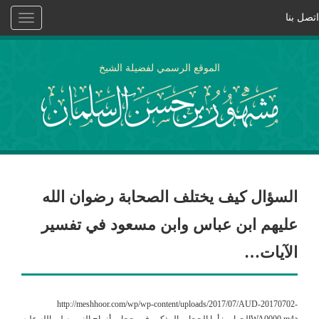
اتصل بنا
Toggle
vigation
الموقع الرسمي لفضيلة الشيخ
السؤال كيف يختلف الصحابة رضوان الله
عليهم ابن عباس وابن مسعود في تفسير
الآيات…
http://meshhoor.com/wp/wp-content/uploads/2017/07/AUD-20170702-
WA0000.m4aالجواب : أما الحجاب المذكور فهو حجاب أزواج النبي صلى الله عليه