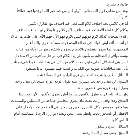
فالوازم تشرح
وهذا من معاني قول الله تعالى : “ولو كان من عند غير الله لوجدوا فيه اختلافاً
كثيراً”.
أنا في كلامي تجد اختلاف كلام الشافعي فيه اختلاف مع الفارق الكبير،
وكلام كل علماء الأمة تجد فيه اختلاف، لكن كلام ربنا وكلام نبينا ما فيه اختلاف
،كلام الصحابة كذلك لازم قولهم ليس بلازم فهو الآن فهم الآية على ظاهرها، فالآن
لو أنت سألته ايش قولك في غطاء الوجه فهذه مسألة أخرى والله أعلم.
المجتهدين لما يبدؤوا يفصلون بالأحكام يبدؤون يأخذون ظواهر الأدلة من كتاب
وسنة ،وأقوال الصحابة ثم يأتون بلوازم الكلام في مراحل متأخرة من الإستدلال
ليس هي استدلال أصلي فلو راجعت كلام من ألف في هذا الباب فهذا شيء متأخر
يأتي بعد مناقاشات طويلة من الكتاب والسنة فهم يفهمون ماذا يصنعون.
السائل : طيب يا شيخنا أنت ايش ترى الراجح في المسألة هذه.
الشيخ : لن يبقى واحد بعد عشرين سنة يقول الوجه عورة عندي ،لن يبقى واحد
يقول الوجه عورة بس عشرين سنة.
وإن شاء الله يا رب تطول للألفين بس ما أظن تطول للألفين ،الآن تحت هذا
الفندق وهذا وقف، رأيت تحت ماذا يجري بيجلسوا جماعة من الممثلين والممثلات
وبيتكلموا مع بعض وكل الناس رايحين وراجعين في المطعم تحت وأدخل على
الإفطار أو السحور تحت وانظر نساء يبعن ونساء يؤازرن الرجال متماشية أمام
الناس كلها
السائل : تبرج و سفور
الشيخ : يعني نسأل الله الرحمة