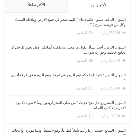
الأكثر تفاعلاً
الأكثر زيارة
السؤال الثالث عشر : حكم دعاء ( اللهم سخر لي جنود الأرض وملائكة السماء
وكل من فوضته أمري ) ؟
253386 زيارة
الفتاوى
السؤال الثامن: أخت تسأل تقول ما معنى ما ملكت أيمانكم، وهل يجوز للرجل أن
يجامع خادمته وجواريه بدون...
222670 زيارة
الفتاوى
السؤال الثامن : شيخنا ما حكم نوم الزوج في غرفة ونوم الزوجة في غرفة أخرى
؟
212089 زيارة
الفتاوى
السؤال العشرين: هل صح حديث " من صلى الفجر أربعين يوماً لا تفوته تكبيرة
الإحرام إلا كتب الله له...
137230 زيارة
الفتاوى
السؤال السابع: حديث: (إذا رأيتَ شُحّاً مُطاعاً، وهوىً متبَعاً، ودنيا مؤثرة، وإعجابَ