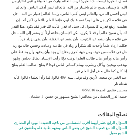
تسأل، الخيرة ليست لك الخيرة لربك، العالم وارث من الأنبياء والنبي اختيار من
الله، فالإنسان يصبح عالم باختيار من الله، فالعالم ليس أذكى الناس، والعالم
ليس أحسن الناس، والعالم ليس أغنى الناس، وإنما العالم إختيار من الله – جل
في علاه – لكن هل علي لوم؟ نعم عليك لوم، فإنما العلم بالتعلم، لكن أنت إن
تعلمت ارتفع قدرك كالسيول كل سيل له قدر، فأنت لك قدر فقد يكون هذا القدر
لك بأن تصبح عالم أو قد لا يكون، لكن الإنسان بحاجة أولاً أن يفتقر إلى الله – جل
في علاه -، وأن يبتعد عن الذنوب، وأن يبتعد عن الغفلة، وأن يبقى يزداد قرباً،
فكلما ازداد علماً وأحدث لله شكراً وازداد في طاعته وعبادته وحسن حاله مع ربه –
جل في علاه – من جهة، ومن جهة أخرى يحتاج أن يجد وأن يجتهد وأن يحافظ على
رأس ماله ورأس مال طالب العلم الوقت فإذا رأيت الإنسان بطال يجلس ويلهو
ويذهب ويجيئ ويأكل ويشرب وينام كسائر الناس فهذا لا يفلح، طالب العلم يفلح
إذا كان كما قال بعض أهل العلم عن
عبد الغني بن سعيد الأزدي وقد توفى سنة: 409 قالوا: لما رآه العلماء قالوا: كأنه
شعلة نار.
مجلس فتاوى الجمعة 6/5/2016
خدمة الدرر الحسان من مجالس الشيخ مشهور بن حسن ال سلمان
تصفّح المقالات
السؤال الرابع عشر أيهما أقرب للمسلمين من ناحية العقيدة اليهود أم النصارى
السؤال التاسع فضيلة الشيخ في بعض الناس ومنهم طلبة علم يطعنون في
الشيخ مقبل…