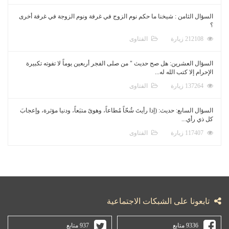
السؤال الثامن : شيخنا ما حكم نوم الزوج في غرفة ونوم الزوجة في غرفة أخرى
؟
212108 زيارة
الفتاوى
السؤال العشرين: هل صح حديث " من صلى الفجر أربعين يوماً لا تفوته تكبيرة
الإحرام إلا كتب الله له...
137264 زيارة
الفتاوى
السؤال السابع: حديث: (إذا رأيتَ شُحّاً مُطاعاً، وهوىً متبَعاً، ودنيا مؤثرة، وإعجابَ
كل ذي رأي...
117407 زيارة
الفتاوى
تابعونا على الشبكات الاجتماعية
9336 متابع
937 متابع