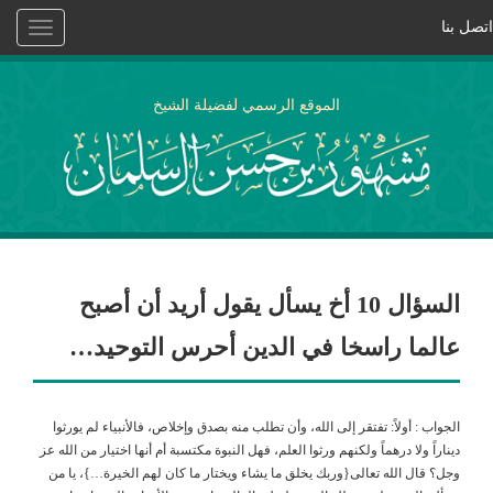
اتصل بنا
Toggle
vigation
الموقع الرسمي لفضيلة الشيخ
السؤال 10 أخ يسأل يقول أريد أن أصبح
عالما راسخا في الدين أحرس التوحيد…
الجواب : أولاً: تفتقر إلى الله، وأن تطلب منه بصدق وإخلاص، فالأنبياء لم يورثوا
ديناراً ولا درهماً ولكنهم ورثوا العلم، فهل النبوة مكتسبة أم أنها اختيار من الله عز
وجل؟ قال الله تعالى{وربك يخلق ما يشاء ويختار ما كان لهم الخيرة…}، يا من