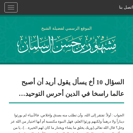
اتصل بنا
Toggle
vigation
الموقع الرسمي لفضيلة الشيخ
السؤال 10 أخ يسأل يقول أريد أن أصبح
عالما راسخا في الدين أحرس التوحيد…
الجواب : أولاً: تفتقر إلى الله، وأن تطلب منه بصدق وإخلاص، فالأنبياء لم يورثوا
ديناراً ولا درهماً ولكنهم ورثوا العلم، فهل النبوة مكتسبة أم أنها اختيار من الله عز
وجل؟ قال الله تعالى{وربك يخلق ما يشاء ويختار ما كان لهم الخيرة…}، يا من