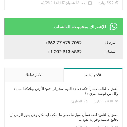
5227 زيارة
الأحد 13 شعبان 1447ﻫ 1-2-2026م
للإشتراك بمجموعة الواتساب
للرجال:
+962 77 675 7052
للنساء:
+1 202 913 6892
الأكثر تفاعلاً
الأكثر زيارة
السؤال الثالث عشر : حكم دعاء ( اللهم سخر لي جنود الأرض وملائكة السماء
وكل من فوضته أمري ) ؟
253410 زيارة
الفتاوى
السؤال الثامن: أخت تسأل تقول ما معنى ما ملكت أيمانكم، وهل يجوز للرجل أن
يجامع خادمته وجواريه بدون...