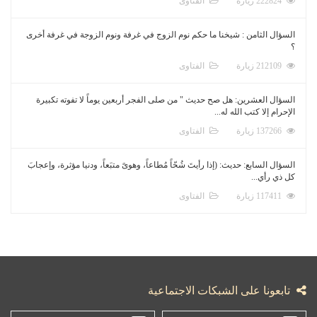
222824 زيارة
الفتاوى
السؤال الثامن : شيخنا ما حكم نوم الزوج في غرفة ونوم الزوجة في غرفة أخرى
؟
212109 زيارة
الفتاوى
السؤال العشرين: هل صح حديث " من صلى الفجر أربعين يوماً لا تفوته تكبيرة
الإحرام إلا كتب الله له...
137266 زيارة
الفتاوى
السؤال السابع: حديث: (إذا رأيتَ شُحّاً مُطاعاً، وهوىً متبَعاً، ودنيا مؤثرة، وإعجابَ
كل ذي رأي...
117411 زيارة
الفتاوى
تابعونا على الشبكات الاجتماعية