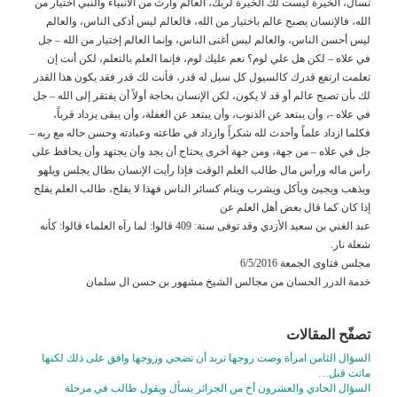
تسأل، الخيرة ليست لك الخيرة لربك، العالم وارث من الأنبياء والنبي اختيار من
الله، فالإنسان يصبح عالم باختيار من الله، فالعالم ليس أذكى الناس، والعالم
ليس أحسن الناس، والعالم ليس أغنى الناس، وإنما العالم إختيار من الله – جل
في علاه – لكن هل علي لوم؟ نعم عليك لوم، فإنما العلم بالتعلم، لكن أنت إن
تعلمت ارتفع قدرك كالسيول كل سيل له قدر، فأنت لك قدر فقد يكون هذا القدر
لك بأن تصبح عالم أو قد لا يكون، لكن الإنسان بحاجة أولاً أن يفتقر إلى الله – جل
في علاه -، وأن يبتعد عن الذنوب، وأن يبتعد عن الغفلة، وأن يبقى يزداد قرباً،
فكلما ازداد علماً وأحدث لله شكراً وازداد في طاعته وعبادته وحسن حاله مع ربه –
جل في علاه – من جهة، ومن جهة أخرى يحتاج أن يجد وأن يجتهد وأن يحافظ على
رأس ماله ورأس مال طالب العلم الوقت فإذا رأيت الإنسان بطال يجلس ويلهو
ويذهب ويجيئ ويأكل ويشرب وينام كسائر الناس فهذا لا يفلح، طالب العلم يفلح
إذا كان كما قال بعض أهل العلم عن
عبد الغني بن سعيد الأزدي وقد توفى سنة: 409 قالوا: لما رآه العلماء قالوا: كأنه
شعلة نار.
مجلس فتاوى الجمعة 6/5/2016
خدمة الدرر الحسان من مجالس الشيخ مشهور بن حسن ال سلمان
تصفّح المقالات
السؤال الثامن امرأة وصت زوجها تريد أن تضحي وزوجها وافق على ذلك لكنها
ماتت قبل…
السؤال الحادي والعشرون أخ من الجزائر يسأل ويقول طالب في مرحلة