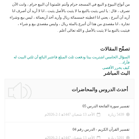
من أنواع البيوع و البيع في المسجد حرام وأنتم علمتونا أن البيع حرام ، وانت الآن
تصرف ، قال : يا ابني يثبت بالتبع ما لا يثبت بالأصل يثبت ، انا لا أريد أن أصرف انا
أريد أن أتبرع ، يعني انا اعطيته خمسمائة ريال وأريد أخذ أربعمائة ، ليس بيع وشراء
تجارة ، انا مقصدي من هذا أن أتبرع بالمئة ريال ، وليس مقصدي بيع و شراء ،
فيثبت بالتبع ما لا يثبت بالأصل و الله تعالى أعلم .
تصفّح المقالات
السؤال الخامس اشتريت بيتا ودفعت ثلث المبلغ فاعتبر البائع أن ثلثي البيت له
فأراد…
كيف يحرر الأقصى
البث المباشر
أحدث الدروس والمحاضرات
تفسير سورة الفاتحة الدرس 05
5439 زيارة
الأحد 13 شعبان 1447ﻫ 1-2-2026م
تفسير القرآن الكريم - الدرس رقم 04
5201 زيارة
الأحد 13 شعبان 1447ﻫ 1-2-2026م