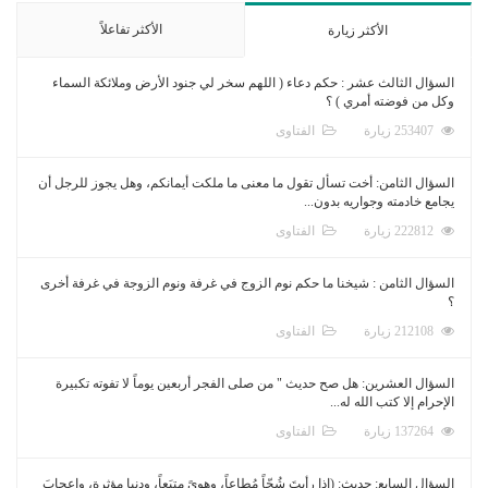
الأكثر تفاعلاً
الأكثر زيارة
السؤال الثالث عشر : حكم دعاء ( اللهم سخر لي جنود الأرض وملائكة السماء
وكل من فوضته أمري ) ؟
253407 زيارة
الفتاوى
السؤال الثامن: أخت تسأل تقول ما معنى ما ملكت أيمانكم، وهل يجوز للرجل أن
يجامع خادمته وجواريه بدون...
222812 زيارة
الفتاوى
السؤال الثامن : شيخنا ما حكم نوم الزوج في غرفة ونوم الزوجة في غرفة أخرى
؟
212108 زيارة
الفتاوى
السؤال العشرين: هل صح حديث " من صلى الفجر أربعين يوماً لا تفوته تكبيرة
الإحرام إلا كتب الله له...
137264 زيارة
الفتاوى
السؤال السابع: حديث: (إذا رأيتَ شُحّاً مُطاعاً، وهوىً متبَعاً، ودنيا مؤثرة، وإعجابَ