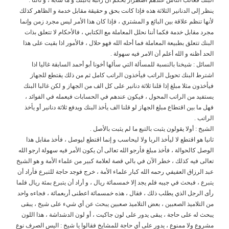
ينظر إلى الدنانير الثلاثة هذه فإذا كانت بحق و حقيقة مقابل خدمة و الظاهر كذلك
لأنها تنظم علاقة بين البائع و المشتري ، فإذا كان هذا الأمر ليس مجرد زمن وإنما
مجرد مقابل خدمة فكما أننا نحلل المعاملة مع الكتابي ، فالأحكام لا تتعلق بذات
البنك تتعلق بطبيعة المعاملة فما أحله الله فهو حلال ، فالأمور اذا بقيت على هذا
الحد أظنه و الله أعلم أن الامر فيه سهولة .
السائل : شيخنا بالنسبة للمسألة التي سألها أخونا أبو أحمد السابقة غاليا اذا
اشترط البنك تحويل الراتب فيأخذون الراتب كامل ثم من ذلك يقتطع للجهاز
فيأخذون مثلا مبلغ إذا قلنا ثلاثة دنانير على كل الف من الجهاز و لكن غالبا البنك
يستفيد من الراتب المحول ، فيكون عندهم في الحسابات فيعمله في الفوائد ،
فهل ما بين اقتطاع مبلغ الجهاز لو قلنا الف يأخذ البنك ويدفع ثلاثة دنانير أو يأخذ
الراتب .
الشيخ : أولا يقولون يثبت بالتبع ما لم يثبت بالأصل .
ثانيا هو اقتطع لا ليأخذ الربا ولا ليحاسب و إنما اقتطع ليوصل ، فأخذ مقابل هذا
الوصل كالحوالة ، فأخذ مبلغ فأرجو الله تعالى أن يكون الأمر فيه سهولة ارجو الله
تعالى فيه كذلك ، خطر الآن في بالي قصة لعلامة كبير من علماء الأمة و هو الشيخ
عبد الرزاق العفيفي رحمه الله كبار علماء الأمة ، خرج فوجد حاجة للتبرع فأراد أن
يتبرع ، فبحث في جيبه فلم يجد إلا خمسمائة ريال ، و أراد أن يتبرع بمئة ريال فلما
رأى الرجل الذي يطلب ذلك ، فقال ، هذه خمسمائة اعطنى أربعمائة ، فجاءه واحد
من التلاميذ الصعبين ، بعض التلاميذ صعبين يبحث عن أي شيء على شيخ ، يبقى
يبحث له على حاجة ، يبقى يدور على لون جاكيت ، أو لون الدشداشة ، هذا اللون
مشروع ولا ممنوع ، يدور على أي حاجة للمشايخ فقالوا يا شيخ : اليس الصرف نوع