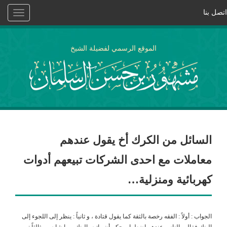
اتصل بنا
Toggle
vigation
الموقع الرسمي لفضيلة الشيخ
السائل من الكرك أخ يقول عندهم
معاملات مع احدى الشركات تبيعهم أدوات
كهربائية ومنزلية…
الجواب : أولاً : الفقه رخصة بالثقة كما يقول قتادة ، و ثانياً : ينظر إلى اللجوء إلى
البنك فغالب الناس عندهم اضطرار بحكم أن راتبه بالبنك و ما شابه ، و ثالثاً :