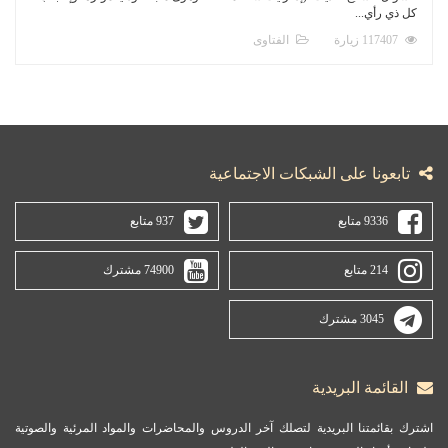
كل ذي رأي...
117407 زيارة
الفتاوى
تابعونا على الشبكات الاجتماعية
9336 متابع
937 متابع
214 متابع
74900 مشترك
3045 مشترك
القائمة البريدية
اشترك بقائمتنا البريدية لتصلك آخر الدروس والمحاضرات والمواد المرئية والصوتية