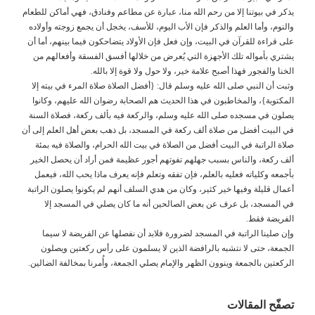
يذكر في بيوتنا إلا من رحم الله منا، عبارة عن مطاعم وفنادق، فهي أماكن للطعام
والنوم، وأما العلم والذكر فإن الأب اليوم، للأسف، يخجل أن يجمع زوجته وأولاده
على قراءة للقرآن في البيت، وإن فعل فإن الأولاد يتضاحكون فيما بينهم، أما أن
يشتري بأمواله تلك الأجهزة التي يُعرض من خلالها أفسق الفسقة وأفعالهم من
الخنا والفجور فهذا أصبح علامة خير، ولا حول ولا قوة إلا بالله.
وثبت أن النبي صلى الله عليه وسلم قال: {أفضل الصلاة صلاة المرء في بيته إلا
المكتوبة}، والمخاطبون في هذا الحديث هم الصحابة رضوان الله عليهم، وكانوا
يصلون في مسجده صلى الله عليه وسلم، والركعة فيه بألف ركعة، فصلاة السنة
في البيت أفضل من صلاة ألف ركعة في المسجد، بل ذهب بعض أهل العلم إلى أن
صلاة الراتبة في البيت أفضل من الصلاة في بيت الله الحرام، والصلاة فيه بمئة
ألف ركعة، والناس بسبب جهلهم تفوتهم أجور عظيمة فمن أراد أن يحصل الخير
بأجمعه وكلياته فعليه بالعلم، فإن تفقه وتعلم فإنه يعرف ماذا يحب الله، فيعمل
أعمال قليلة وفيها خير كثير، وكان من هدي السلف أنهم لم يكونوا يصلون الراتبة
في المسجد، بل عرف عن بعض الصالحين أنه ما كان يصلي في المسجد إلا
الفريضة فقط.
وإن صلينا الراتبة في المسجد لضرورة فلابد أن نفصلها عن الفريضة لا سيما
الجمعة، حتى لا نتشبه بالرافضة الذين لا يسلمون على رأس ركعتين ويصلون
الركعتين بالجمعة وينوون الظهر والإمام يصلي الجمعة، وأُمرنا بمخالفة الضالين.
تصفّح المقالات