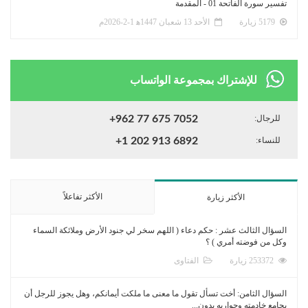
تفسير سورة الفاتحة 01 - المقدمة
5179 زيارة
الأحد 13 شعبان 1447ﻫ 1-2-2026م
للإشتراك بمجموعة الواتساب
للرجال:
+962 77 675 7052
للنساء:
+1 202 913 6892
الأكثر تفاعلاً
الأكثر زيارة
السؤال الثالث عشر : حكم دعاء ( اللهم سخر لي جنود الأرض وملائكة السماء
وكل من فوضته أمري ) ؟
253372 زيارة
الفتاوى
السؤال الثامن: أخت تسأل تقول ما معنى ما ملكت أيمانكم، وهل يجوز للرجل أن
يجامع خادمته وجواريه بدون...