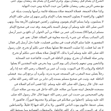
الشرع أن يصام قبل رمضان بيوم، وحرم الشرع أن يصام بعد رمضان بيوم، حتى
مع مضي الزمن يبقى رمضان ظاهراً من حيث البداية ومن حيث النهاية.
وكذا صلاة الجمعة، فصلاة الجمعة صلاة مستقلة قائمة برأسها وليست بديلة عن
الظهر، والرافضة لا يصلون الجمعة بغياب الإمام وكثير منهم إن صلى خلف الإمام
لا يسلمون، ولما يسلم الإمام يقومون ويصلون ركعتين فيوصلون الأربعة معاً، ونهى
النبي صلى الله عليه وسلم أن توصل السنة بالفريضة، وقد ثبت في صحيح الإمام
مسلم (برقم883) بسنده إلى عمر بن عطاء بن أبي الخوار، أن نافع بن جبير أرسل
إلى السائب يسأله عن شيء رآه منه معاوية في الصلاة، فقال: نعم، في
المقصورة، فلما سلم الإمام قمت في مقامي فصليت، فلما دخل أرسل إلي فقال:
لا تعد لما فعلت، إذا صليت الجمعة فلا تصلها بصلاة حتى تكلم أو تخرج، فإن رسول
الله صلى الله عليه وسلم أمرنا بذلك، ألا تُوْصَلَ صلاة بصلاة حتى نتكلم أو نخرج.
وخير صلة للصلاة أن نخرج، ونؤدي النافلة في البيت، فالقاعدة عند الصحابة
والتابعين ومن تبعهم بإحسان إلى يوم الدين، وما يحرص عليه المقتدين ألا يصلوا
النافلة والرواتب إلا في البيوت، وثبت أن عمر بن الخطاب رضي الله عنه إذا رأى
رجلاً يصلي سنة المغرب في المسجد ضربه بدرته، وأمره أن يرجع إلى بيته فيصلي
النافلة فيه، وثبت في صحيح مسلم بسنده إلى جابر بن عبد الله رضي الله تعالى
عنه، قال: قال رسول الله صلى الله عليه وسلم: {إذا قضى أحدكم الصلاة في
مسجده فليجعل لبيته نصيباً من صلاته، فإن الله جاعل في بيته من صلاته خيراً}،
وفي الصحيحين من حديث ابن عمر رضي الله عنهما قال: قال رسول الله صلى
الله عليه وسلم: {اجعلوا من صلاتكم في بيوتكم ولا تتخذوها قبوراً}، فالقبور لا
يصلى عندها، فاليوم بيوت الناس كالقبور، ولا يذكر الله فيها إلا قليلاً، والشياطين
تذكر في البيوت أكثر من ذكر الله، فالتلفاز والمحطات الفضائية وما يسخط الله