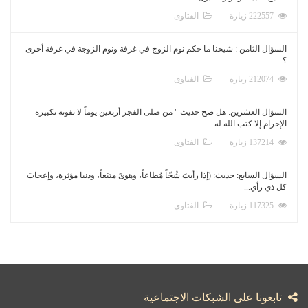
222557 زيارة
الفتاوى
السؤال الثامن : شيخنا ما حكم نوم الزوج في غرفة ونوم الزوجة في غرفة أخرى
؟
212074 زيارة
الفتاوى
السؤال العشرين: هل صح حديث " من صلى الفجر أربعين يوماً لا تفوته تكبيرة
الإحرام إلا كتب الله له...
137214 زيارة
الفتاوى
السؤال السابع: حديث: (إذا رأيتَ شُحّاً مُطاعاً، وهوىً متبَعاً، ودنيا مؤثرة، وإعجابَ
كل ذي رأي...
117325 زيارة
الفتاوى
تابعونا على الشبكات الاجتماعية